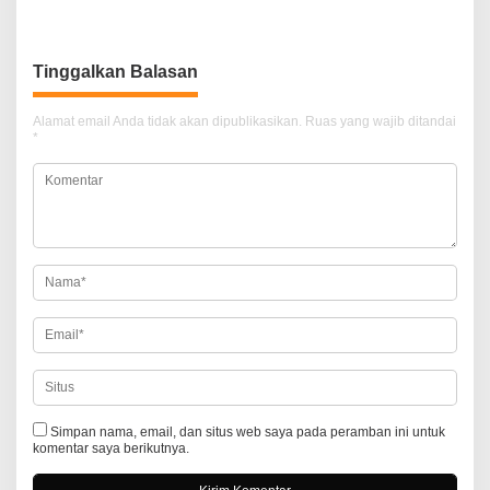
v
i
Tinggalkan Balasan
g
a
Alamat email Anda tidak akan dipublikasikan.
Ruas yang wajib ditandai
*
s
i
p
o
s
Simpan nama, email, dan situs web saya pada peramban ini untuk
komentar saya berikutnya.