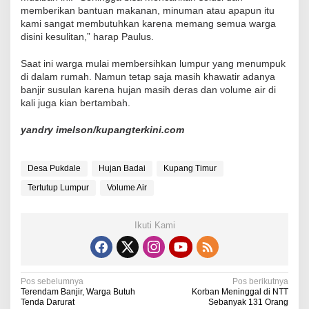
memberikan bantuan makanan, minuman atau apapun itu
kami sangat membutuhkan karena memang semua warga
disini kesulitan,” harap Paulus.
Saat ini warga mulai membersihkan lumpur yang menumpuk
di dalam rumah. Namun tetap saja masih khawatir adanya
banjir susulan karena hujan masih deras dan volume air di
kali juga kian bertambah.
yandry imelson/kupangterkini.com
Desa Pukdale
Hujan Badai
Kupang Timur
Tertutup Lumpur
Volume Air
Ikuti Kami
N
Pos sebelumnya
Pos berikutnya
Terendam Banjir, Warga Butuh
Korban Meninggal di NTT
a
Tenda Darurat
Sebanyak 131 Orang