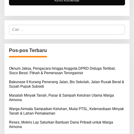
C
a
r
i
u
n
Pos-pos Terbaru
t
u
k
:
Oknum Jaksa, Pengacara hingga Anggota DPRD Diduga Terlibat,
Sisco Bessi: Fitnah & Pemerasan Terorganisir
Bakunase II Kurang Penerang Jalan, Bis Sekolah, Jalan Rusak Berat &
Susah Pupuk Subsidi
Masalah Minyak Tanah, Pasar & Sampah Keluhan Utama Warga
Airnona
Warga Airmata Sampaikan Keluhan, Mulai PTSL, Ketersediaan Minyak
Tanah & Lahan Pemakaman
Reses, Mokris Lay Salurkan Bantuan Dana Pribadi untuk Warga
Airnona