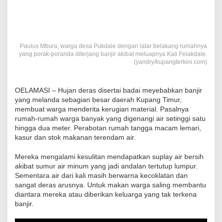
Paulus Mbura, warga desa Pukdale dengan latar belakang rumahnya
yang porak-poranda diterjang banjir akibat meluapnya Kali Felakdale.
(yandry/kupangterkini.com)
OELAMASI – Hujan deras disertai badai meyebabkan banjir
yang melanda sebagian besar daerah Kupang Timur,
membuat warga menderita kerugian material. Pasalnya
rumah-rumah warga banyak yang digenangi air setinggi satu
hingga dua meter. Perabotan rumah tangga macam lemari,
kasur dan stok makanan terendam air.
Mereka mengalami kesulitan mendapatkan suplay air bersih
akibat sumur air minum yang jadi andalan tertutup lumpur.
Sementara air dari kali masih berwarna kecoklatan dan
sangat deras arusnya. Untuk makan warga saling membantu
diantara mereka atau diberikan keluarga yang tak terkena
banjir.