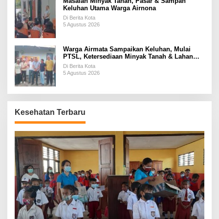
Masalah Minyak Tanah, Pasar & Sampah
Keluhan Utama Warga Airnona
Di Berita Kota
5 Agustus 2026
Warga Airmata Sampaikan Keluhan, Mulai
PTSL, Ketersediaan Minyak Tanah & Lahan
Pemakaman
Di Berita Kota
5 Agustus 2026
Kesehatan Terbaru
P