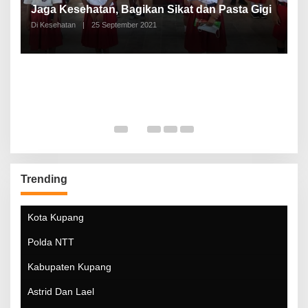
a
Jaga Kesehatan, Bagikan Sikat dan Pasta Gigi
A
Di Kesehatan
|
25 September 2021
Di
Trending
Kota Kupang
Polda NTT
Kabupaten Kupang
Astrid Dan Lael