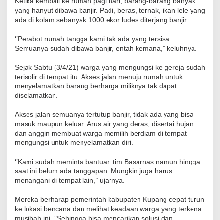
Ketika kembali ke rumah pagi hari, barang-barang banyak
yang hanyut dibawa banjir. Padi, beras, ternak, ikan lele yang
ada di kolam sebanyak 1000 ekor ludes diterjang banjir.
‘’Perabot rumah tangga kami tak ada yang tersisa.
Semuanya sudah dibawa banjir, entah kemana,” keluhnya.
Sejak Sabtu (3/4/21) warga yang mengungsi ke gereja sudah
terisolir di tempat itu. Akses jalan menuju rumah untuk
menyelamatkan barang berharga miliknya tak dapat
diselamatkan.
Akses jalan semuanya tertutup banjir, tidak ada yang bisa
masuk maupun keluar. Arus air yang deras, disertai hujan
dan anggin membuat warga memilih berdiam di tempat
mengungsi untuk menyelamatkan diri.
‘’Kami sudah meminta bantuan tim Basarnas namun hingga
saat ini belum ada tanggapan. Mungkin juga harus
menangani di tempat lain,’’ ujarnya.
Mereka berharap pemerintah kabupaten Kupang cepat turun
ke lokasi bencana dan melihat keadaan warga yang terkena
musibah ini. ‘’Sehingga bisa mencarikan solusi dan