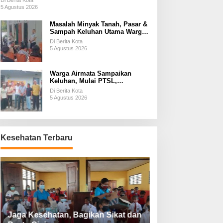
Di Berita Kota
5 Agustus 2026
Masalah Minyak Tanah, Pasar &
Sampah Keluhan Utama Warga
Airnona
Di Berita Kota
5 Agustus 2026
Warga Airmata Sampaikan
Keluhan, Mulai PTSL,
Ketersediaan Minyak Tanah &
Di Berita Kota
Lahan Pemakaman
5 Agustus 2026
Kesehatan Terbaru
Jaga Kesehatan, Bagikan Sikat dan
Perketat Protoko