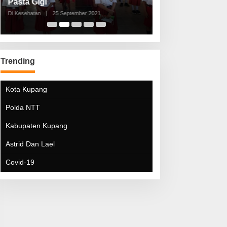
Pasta Gigi
Lebaran Lebih 
Di Kesehatan
|
25 September 2021
Di Kesehatan
|
5 Mei 20
Trending
Kota Kupang
Polda NTT
Kabupaten Kupang
Astrid Dan Lael
Covid-19