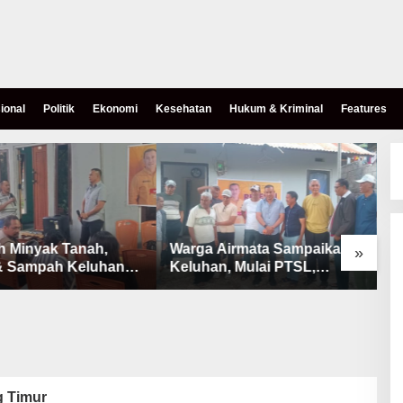
ional
Politik
Ekonomi
Kesehatan
Hukum & Kriminal
Features
h Minyak Tanah,
Warga Airmata Sampaikan
R
»
& Sampah Keluhan
Keluhan, Mulai PTSL,
B
Warga Airnona
Ketersediaan Minyak Tanah
u
& Lahan Pemakaman
 Timur