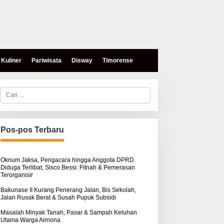
Kuliner
Pariwisata
Disway
Timorense
C
a
r
i
u
n
Pos-pos Terbaru
t
eses, Mokris Lay Salurkan
Aksi Damai di PN Kupang:
u
antuan Dana Pribadi
Keluarga Tuding Proses
k
ntuk Warga Airnona
Hukum Kasus Sebastian
:
Oknum Jaksa, Pengacara hingga Anggota DPRD
Diduga Terlibat, Sisco Bessi: Fitnah & Pemerasan
Bokol Sarat Rekayasa
Terorganisir
Bakunase II Kurang Penerang Jalan, Bis Sekolah,
Jalan Rusak Berat & Susah Pupuk Subsidi
Masalah Minyak Tanah, Pasar & Sampah Keluhan
Utama Warga Airnona