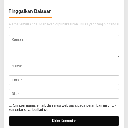
i
Tinggalkan Balasan
g
a
Alamat email Anda tidak akan dipublikasikan.
Ruas yang wajib ditandai
*
s
i
p
o
s
Simpan nama, email, dan situs web saya pada peramban ini untuk
komentar saya berikutnya.