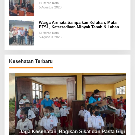
Di Berita Kota
5 Agustus 2026
Warga Airmata Sampaikan Keluhan, Mulai
PTSL, Ketersediaan Minyak Tanah & Lahan
Pemakaman
Di Berita Kota
5 Agustus 2026
Kesehatan Terbaru
P
a
Jaga Kesehatan, Bagikan Sikat dan Pasta Gigi
A