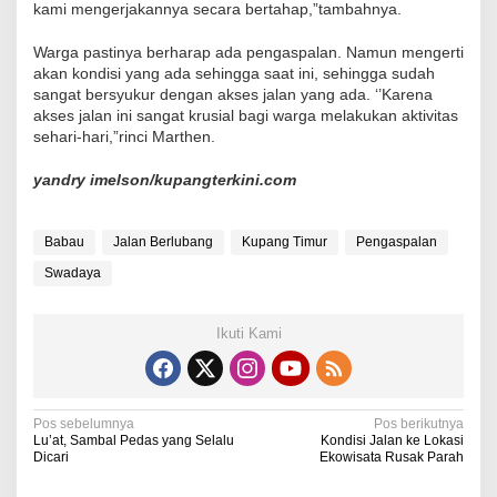
kami mengerjakannya secara bertahap,”tambahnya.
Warga pastinya berharap ada pengaspalan. Namun mengerti
akan kondisi yang ada sehingga saat ini, sehingga sudah
sangat bersyukur dengan akses jalan yang ada. ‘’Karena
akses jalan ini sangat krusial bagi warga melakukan aktivitas
sehari-hari,”rinci Marthen.
yandry imelson/kupangterkini.com
Babau
Jalan Berlubang
Kupang Timur
Pengaspalan
Swadaya
Ikuti Kami
N
Pos sebelumnya
Pos berikutnya
Lu’at, Sambal Pedas yang Selalu
Kondisi Jalan ke Lokasi
a
Dicari
Ekowisata Rusak Parah
v