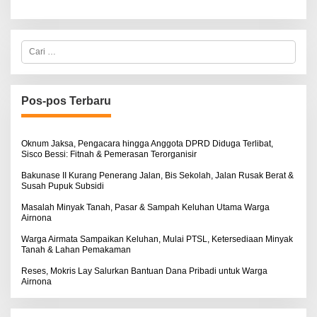
C
a
r
i
u
n
Pos-pos Terbaru
t
u
k
:
Oknum Jaksa, Pengacara hingga Anggota DPRD Diduga Terlibat,
Sisco Bessi: Fitnah & Pemerasan Terorganisir
Bakunase II Kurang Penerang Jalan, Bis Sekolah, Jalan Rusak Berat &
Susah Pupuk Subsidi
Masalah Minyak Tanah, Pasar & Sampah Keluhan Utama Warga
Airnona
Warga Airmata Sampaikan Keluhan, Mulai PTSL, Ketersediaan Minyak
Tanah & Lahan Pemakaman
Reses, Mokris Lay Salurkan Bantuan Dana Pribadi untuk Warga
Airnona