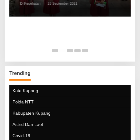
Di Kesehatan
|
25 September 2021
Di
Trending
Kota Kupang
Polda NTT
Kabupaten Kupang
Astrid Dan Lael
Covid-19