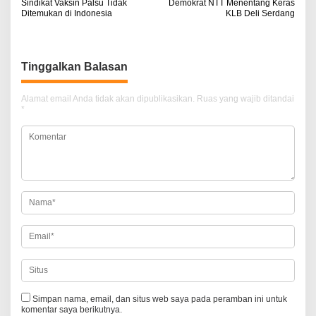
Sindikat Vaksin Palsu Tidak
Demokrat NTT Menentang Keras
a
Ditemukan di Indonesia
KLB Deli Serdang
v
i
Tinggalkan Balasan
g
a
Alamat email Anda tidak akan dipublikasikan.
Ruas yang wajib ditandai
*
s
i
p
o
s
Simpan nama, email, dan situs web saya pada peramban ini untuk
komentar saya berikutnya.