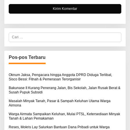
C
a
r
i
u
n
Pos-pos Terbaru
t
u
k
:
Oknum Jaksa, Pengacara hingga Anggota DPRD Diduga Terlibat,
Sisco Bessi: Fitnah & Pemerasan Terorganisir
Bakunase II Kurang Penerang Jalan, Bis Sekolah, Jalan Rusak Berat &
Susah Pupuk Subsidi
Masalah Minyak Tanah, Pasar & Sampah Keluhan Utama Warga
Airnona
Warga Airmata Sampaikan Keluhan, Mulai PTSL, Ketersediaan Minyak
Tanah & Lahan Pemakaman
Reses, Mokris Lay Salurkan Bantuan Dana Pribadi untuk Warga