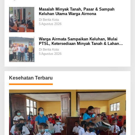
Masalah Minyak Tanah, Pasar & Sampah
Keluhan Utama Warga Airnona
Di Berita Kota
5 Agustus 2026
Warga Airmata Sampaikan Keluhan, Mulai
PTSL, Ketersediaan Minyak Tanah & Lahan
Pemakaman
Di Berita Kota
5 Agustus 2026
Kesehatan Terbaru