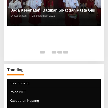
P
a
Jaga Kesehatan, Bagikan Sikat dan Pasta Gigi
A
Di Kesehatan
|
25 September 2021
Di
Trending
Kota Kupang
Polda NTT
Kabupaten Kupang