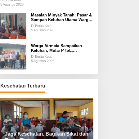
Di Berita Kota
5 Agustus 2026
Masalah Minyak Tanah, Pasar &
Sampah Keluhan Utama Warga
Airnona
Di Berita Kota
5 Agustus 2026
Warga Airmata Sampaikan
Keluhan, Mulai PTSL,
Ketersediaan Minyak Tanah &
Di Berita Kota
Lahan Pemakaman
5 Agustus 2026
Kesehatan Terbaru
Jaga Kesehatan, Bagikan Sikat dan
Perketat Protoko