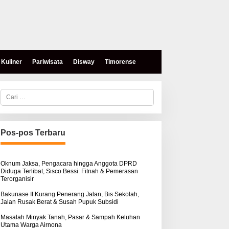
Kuliner
Pariwisata
Disway
Timorense
C
a
r
i
u
n
Pos-pos Terbaru
t
eses, Mokris Lay Salurkan
Aksi Damai di PN Kupang:
u
antuan Dana Pribadi
Keluarga Tuding Proses
k
ntuk Warga Airnona
Hukum Kasus Sebastian
:
Oknum Jaksa, Pengacara hingga Anggota DPRD
Diduga Terlibat, Sisco Bessi: Fitnah & Pemerasan
Bokol Sarat Rekayasa
Terorganisir
Bakunase II Kurang Penerang Jalan, Bis Sekolah,
Jalan Rusak Berat & Susah Pupuk Subsidi
Masalah Minyak Tanah, Pasar & Sampah Keluhan
Utama Warga Airnona