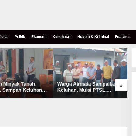
ional
Politik
Ekonomi
Kesehatan
Hukum & Kriminal
Features
h Minyak Tanah,
Warga Airmata Sampaikan
R
»
& Sampah Keluhan
Keluhan, Mulai PTSL,
B
Warga Airnona
Ketersediaan Minyak Tanah
u
& Lahan Pemakaman