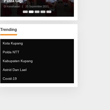
Pasta Gigi
Lebaran Lebih 
Di Kesehatan
|
25 September 2021
Di Kesehatan
|
5 Mei 20
Trending
Kota Kupang
Polda NTT
Kabupaten Kupang
Astrid Dan Lael
Covid-19