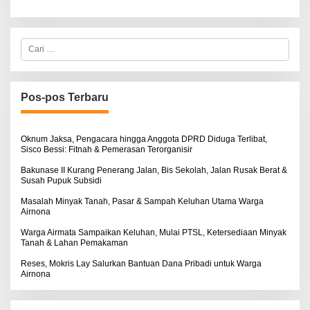
C
a
r
i
u
n
Pos-pos Terbaru
t
u
k
:
Oknum Jaksa, Pengacara hingga Anggota DPRD Diduga Terlibat,
Sisco Bessi: Fitnah & Pemerasan Terorganisir
Bakunase II Kurang Penerang Jalan, Bis Sekolah, Jalan Rusak Berat &
Susah Pupuk Subsidi
Masalah Minyak Tanah, Pasar & Sampah Keluhan Utama Warga
Airnona
Warga Airmata Sampaikan Keluhan, Mulai PTSL, Ketersediaan Minyak
Tanah & Lahan Pemakaman
Reses, Mokris Lay Salurkan Bantuan Dana Pribadi untuk Warga
Airnona