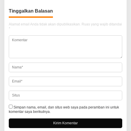
i
Tinggalkan Balasan
g
a
Alamat email Anda tidak akan dipublikasikan.
Ruas yang wajib ditandai
*
s
i
p
o
s
Simpan nama, email, dan situs web saya pada peramban ini untuk
komentar saya berikutnya.