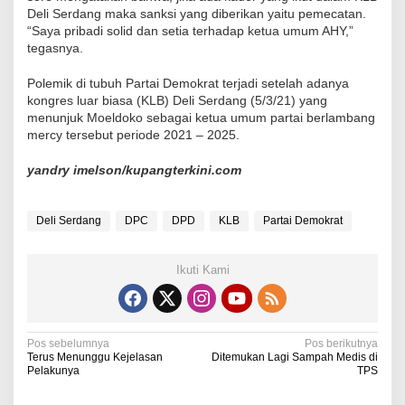
Deli Serdang maka sanksi yang diberikan yaitu pemecatan.
“Saya pribadi solid dan setia terhadap ketua umum AHY,”
tegasnya.
Polemik di tubuh Partai Demokrat terjadi setelah adanya
kongres luar biasa (KLB) Deli Serdang (5/3/21) yang
menunjuk Moeldoko sebagai ketua umum partai berlambang
mercy tersebut periode 2021 – 2025.
yandry imelson/kupangterkini.com
Deli Serdang
DPC
DPD
KLB
Partai Demokrat
Ikuti Kami
N
Pos sebelumnya
Pos berikutnya
Terus Menunggu Kejelasan
Ditemukan Lagi Sampah Medis di
a
Pelakunya
TPS
v