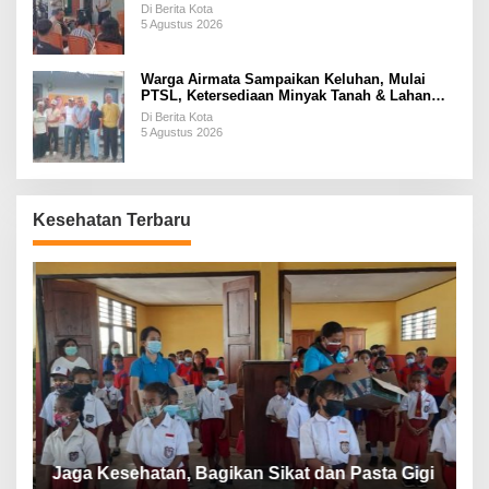
Di Berita Kota
5 Agustus 2026
Warga Airmata Sampaikan Keluhan, Mulai
PTSL, Ketersediaan Minyak Tanah & Lahan
Pemakaman
Di Berita Kota
5 Agustus 2026
Kesehatan Terbaru
P
a
Jaga Kesehatan, Bagikan Sikat dan Pasta Gigi
A