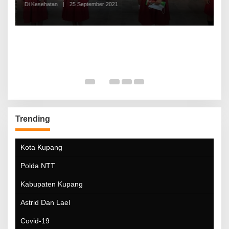
Di Kesehatan
|
25 September 2021
Di
Trending
Kota Kupang
Polda NTT
Kabupaten Kupang
Astrid Dan Lael
Covid-19