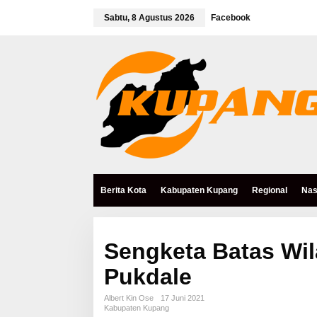
L
e
Sabtu, 8 Agustus 2026
Facebook
w
a
t
i
k
e
k
o
n
t
e
n
Berita Kota
Kabupaten Kupang
Regional
Nas
Sengketa Batas Wil
Pukdale
Albert Kin Ose
17 Juni 2021
Kabupaten Kupang