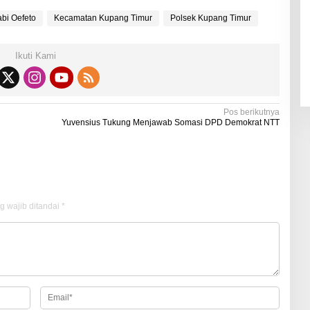
bi Oefeto
Kecamatan Kupang Timur
Polsek Kupang Timur
Ikuti Kami
Pos berikutnya
Yuvensius Tukung Menjawab Somasi DPD Demokrat NTT
g wajib ditandai
*