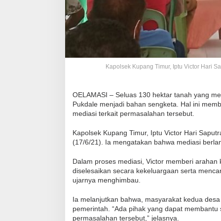
Kapolsek Kupang Timur, Iptu Victor Hari S
OELAMASI – Seluas 130 hektar tanah yang menj
Pukdale menjadi bahan sengketa. Hal ini mem
mediasi terkait permasalahan tersebut.
Kapolsek Kupang Timur, Iptu Victor Hari Sapu
(17/6/21). Ia mengatakan bahwa mediasi berlan
Dalam proses mediasi, Victor memberi arahan 
diselesaikan secara kekeluargaan serta mencari j
ujarnya menghimbau.
Ia melanjutkan bahwa, masyarakat kedua desa
pemerintah. “Ada pihak yang dapat membantu
permasalahan tersebut,” jelasnya.