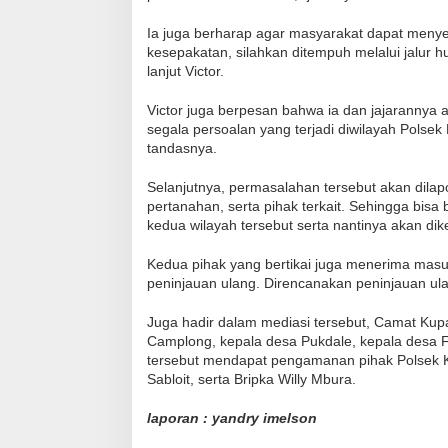
Ia juga berharap agar masyarakat dapat menye
kesepakatan, silahkan ditempuh melalui jalur hu
lanjut Victor.
Victor juga berpesan bahwa ia dan jajaranny
segala persoalan yang terjadi diwilayah Polse
tandasnya.
Selanjutnya, permasalahan tersebut akan dilap
pertanahan, serta pihak terkait. Sehingga bis
kedua wilayah tersebut serta nantinya akan di
Kedua pihak yang bertikai juga menerima masu
peninjauan ulang. Direncanakan peninjauan ulan
Juga hadir dalam mediasi tersebut, Camat Kup
Camplong, kepala desa Pukdale, kepala desa Fa
tersebut mendapat pengamanan pihak Polsek K
Sabloit, serta Bripka Willy Mbura.
laporan : yandry imelson