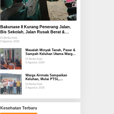
Bakunase II Kurang Penerang Jalan,
Bis Sekolah, Jalan Rusak Berat &
Susah Pupuk Subsidi
Di Berita Kota
5 Agustus 2026
Masalah Minyak Tanah, Pasar &
Sampah Keluhan Utama Warga
Airnona
Di Berita Kota
5 Agustus 2026
Warga Airmata Sampaikan
Keluhan, Mulai PTSL,
Ketersediaan Minyak Tanah &
Di Berita Kota
Lahan Pemakaman
5 Agustus 2026
Kesehatan Terbaru