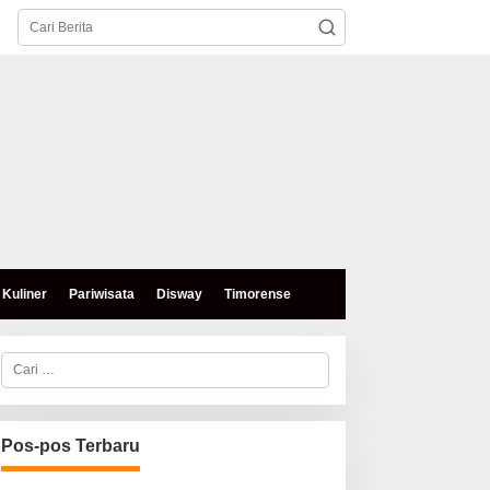
Kuliner
Pariwisata
Disway
Timorense
C
a
r
i
u
n
Pos-pos Terbaru
t
u