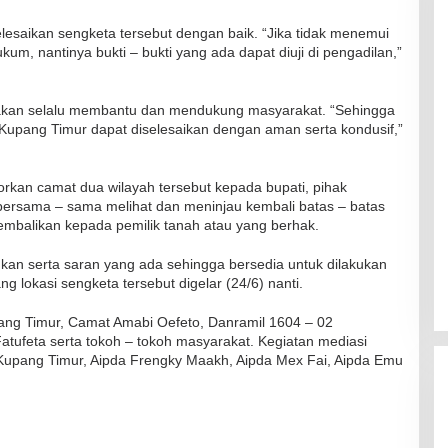
lesaikan sengketa tersebut dengan baik. “Jika tidak menemui
kum, nantinya bukti – bukti yang ada dapat diuji di pengadilan,”
a akan selalu membantu dan mendukung masyarakat. “Sehingga
k Kupang Timur dapat diselesaikan dengan aman serta kondusif,”
RSUD Naibonat Musnahkan Obat
Kadaluarsa
Di Kesehatan
|
19 Desember 2021
orkan camat dua wilayah tersebut kepada bupati, pihak
a bersama – sama melihat dan meninjau kembali batas – batas
kembalikan kepada pemilik tanah atau yang berhak.
kan serta saran yang ada sehingga bersedia untuk dilakukan
g lokasi sengketa tersebut digelar (24/6) nanti.
ang Timur, Camat Amabi Oefeto, Danramil 1604 – 02
tufeta serta tokoh – tokoh masyarakat. Kegiatan mediasi
upang Timur, Aipda Frengky Maakh, Aipda Mex Fai, Aipda Emu