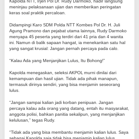
Kapolda NTT, Irjen Pol Dr. Rudy Darmoko, hadir langsung
meninjau pelaksanaan ujian dan memberikan peringatan
keras soal praktik percaloan.
Didampingi Karo SDM Polda NTT Kombes Pol Dr. H. Juli
Agung Pramono dan pejabat utama lainnya, Rudy Darmoko
menyapa 45 peserta yang terdiri dari 41 pria dan 4 wanita
ini. Namun di balik sapaan hangat, ia menekankan satu hal
yang sangat krusial: Jangan pernah percaya pada calo.
“Kalau Ada yang Menjanjikan Lulus, Itu Bohong!”
Kapolda menegaskan, seleksi AKPOL murni dinilai dari
kemampuan dan hasil ujian. Tidak ada pihak manapun,
termasuk dirinya sendiri, yang bisa menjamin seseorang
lulus.
“Jangan sampai kalian jadi korban penipuan. Jangan
percaya kalau ada orang yang datang, entah itu masyarakat,
anggota polisi, bahkan panitia sekalipun, yang menjanjikan
kelulusan,” tegas Rudy.
“Tidak ada yang bisa membantu menjamin kalian lulus. Saya
sebagai Kapolda saja tidak bisa menjamin kalian lulus,