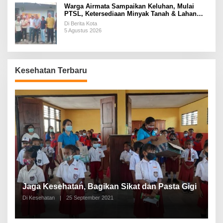
Warga Airmata Sampaikan Keluhan, Mulai
PTSL, Ketersediaan Minyak Tanah & Lahan
Pemakaman
Di Berita Kota
5 Agustus 2026
Kesehatan Terbaru
P
a
Jaga Kesehatan, Bagikan Sikat dan Pasta Gigi
A
Di Kesehatan
|
25 September 2021
Di