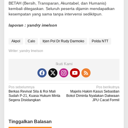
BETAH (Bersih, Transparan, Akuntabel, dan Humanis)
kembali ditegaskan. Seluruh peserta dijamin mendapatkan
kesempatan yang sama tanpa intervensi sedikitpun.
laporan : yandry imelson
Akpol
Calo
Irjen Pol Dr Rudy Darmoko
Polda NTT
Writer: yandry Imelson
Ikuti Kami
N
Pos sebelumnya
Pos berikutnya
Berkas Revival Sila & Roi Mali
Majelis Hakim Kasus Sebastian
a
Sudah P-21, Kuasa Hukum Minta
Bokol Diminta Nyatakan Dakwaan
Segera Disidangkan
JPU Cacat Formil
v
i
g
Tinggalkan Balasan