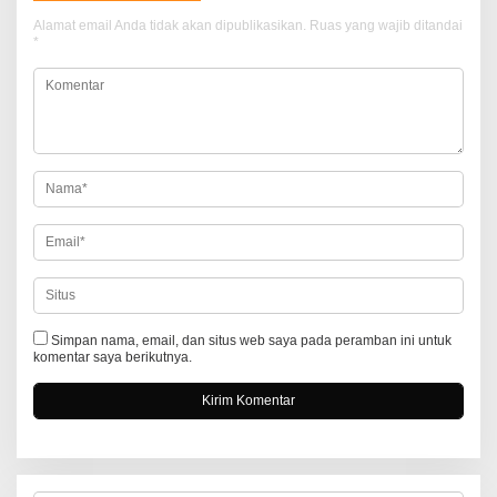
a
Alamat email Anda tidak akan dipublikasikan.
Ruas yang wajib ditandai
s
*
i
p
o
s
Simpan nama, email, dan situs web saya pada peramban ini untuk
komentar saya berikutnya.