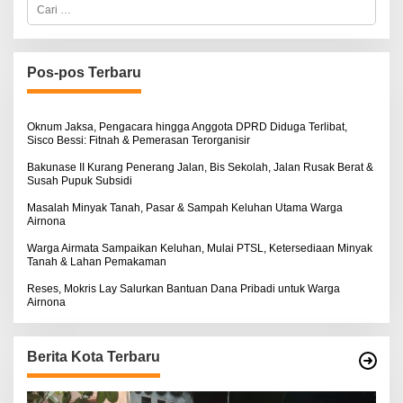
C
a
r
i
u
n
Pos-pos Terbaru
t
u
k
:
Oknum Jaksa, Pengacara hingga Anggota DPRD Diduga Terlibat,
Sisco Bessi: Fitnah & Pemerasan Terorganisir
Bakunase II Kurang Penerang Jalan, Bis Sekolah, Jalan Rusak Berat &
Susah Pupuk Subsidi
Masalah Minyak Tanah, Pasar & Sampah Keluhan Utama Warga
Airnona
Warga Airmata Sampaikan Keluhan, Mulai PTSL, Ketersediaan Minyak
Tanah & Lahan Pemakaman
Reses, Mokris Lay Salurkan Bantuan Dana Pribadi untuk Warga
Airnona
Berita Kota Terbaru