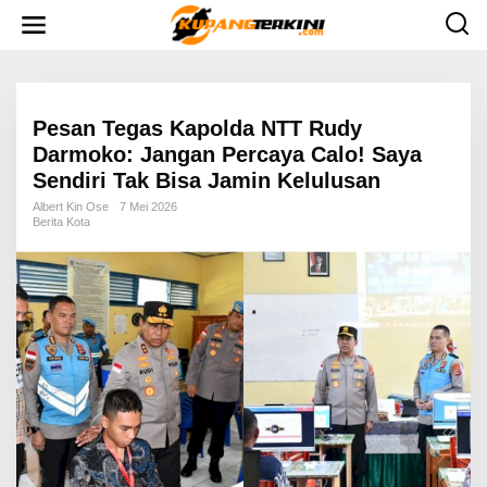
L
e
w
a
t
i
k
e
Pesan Tegas Kapolda NTT Rudy
k
Darmoko: Jangan Percaya Calo! Saya
o
n
Sendiri Tak Bisa Jamin Kelulusan
t
e
Albert Kin Ose
7 Mei 2026
n
Berita Kota