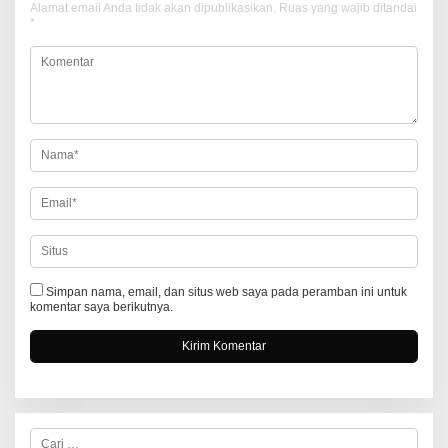
a
Alamat email Anda tidak akan dipublikasikan.
Ruas yang wajib ditandai
*
s
i
p
o
s
Simpan nama, email, dan situs web saya pada peramban ini untuk
komentar saya berikutnya.
C