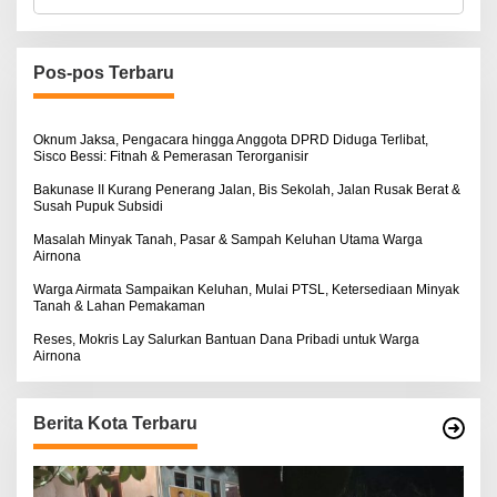
a
r
i
u
n
Pos-pos Terbaru
t
u
k
:
Oknum Jaksa, Pengacara hingga Anggota DPRD Diduga Terlibat,
Sisco Bessi: Fitnah & Pemerasan Terorganisir
Bakunase II Kurang Penerang Jalan, Bis Sekolah, Jalan Rusak Berat &
Susah Pupuk Subsidi
Masalah Minyak Tanah, Pasar & Sampah Keluhan Utama Warga
Airnona
Warga Airmata Sampaikan Keluhan, Mulai PTSL, Ketersediaan Minyak
Tanah & Lahan Pemakaman
Reses, Mokris Lay Salurkan Bantuan Dana Pribadi untuk Warga
Airnona
Berita Kota Terbaru