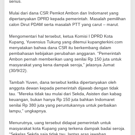
serius.
Mulai dari dana CSR Pemkot Ambon dan Indomaret yang
dipertanyakan DPRD kepada pemerintah. Masalah pemilihan
calon Dirut PDAM serta masalah PTT yang carut – marut.
Mengomentari hal tersebut, ketua Komisi I DPRD Kota
Kupang, Yuvensius Tukung yang ditemui kupangterkini.com
menyatakan bahwa dana CSR itu berkembang dalam
pembahasan kebijakan perubahan anggaran. “Pemerintah
Ambon pernah memberikan uang senilai Rp 150 juta untuk
masyarakat yang kena dampak seroja,” jelasnya Jumat
(30/9/22).
Tambah Yuven, dana tersebut ketika dipertanyakan oleh
anggota dewan kepada pemerintah dijawab dengan tidak
tau. “Mereka tidak tau mulai dari Sekda, Asisten dan kabag
keuangan, bukan hanya Rp 150 juta bahkan Indomaret
senilai Rp 380 juta yang peruntukannya untuk perbaikan
lampu,” ungkapnya.
Menurutnya, uang tersebut didapat pemerintah untuk
masyarakat kota Kupang yang terkena dampak badai seroja.
“Sekelas Sekda saja tidak tau, lantas aras jawaban