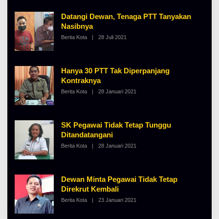
H
A
Datangi Dewan, Tenaga PTT Tanyakan
L
B
Nasibnya
E
Berita Kota
|
28 Juli 2021
O
R
L
T
E
K
H
I
A
N
Hanya 30 PTT Tak Diperpanjang
L
O
B
S
Kontraknya
E
E
Berita Kota
|
28 Januari 2021
O
R
L
T
E
K
H
I
A
N
SK Pegawai Tidak Tetap Tunggu
L
O
B
S
Ditandatangani
E
E
Berita Kota
|
28 Januari 2021
O
R
L
T
E
K
H
I
A
N
Dewan Minta Pegawai Tidak Tetap
L
O
B
S
Direkrut Kembali
E
E
Berita Kota
|
23 Januari 2021
O
R
L
T
E
K