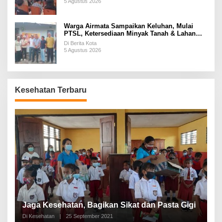
5 Agustus 2026
Warga Airmata Sampaikan Keluhan, Mulai
PTSL, Ketersediaan Minyak Tanah & Lahan
Pemakaman
Di Berita Kota
5 Agustus 2026
Kesehatan Terbaru
P
a
Jaga Kesehatan, Bagikan Sikat dan Pasta Gigi
A
Di Kesehatan
|
25 September 2021
Di