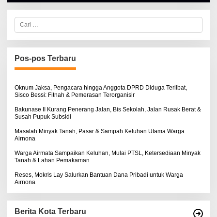
H
I
A
N
L
O
C
B
S
a
E
E
r
R
i
T
u
K
I
n
Pos-pos Terbaru
N
t
O
u
S
k
E
:
Oknum Jaksa, Pengacara hingga Anggota DPRD Diduga Terlibat,
Sisco Bessi: Fitnah & Pemerasan Terorganisir
Bakunase II Kurang Penerang Jalan, Bis Sekolah, Jalan Rusak Berat &
Susah Pupuk Subsidi
Masalah Minyak Tanah, Pasar & Sampah Keluhan Utama Warga
Airnona
Warga Airmata Sampaikan Keluhan, Mulai PTSL, Ketersediaan Minyak
Tanah & Lahan Pemakaman
Reses, Mokris Lay Salurkan Bantuan Dana Pribadi untuk Warga
Airnona
Berita Kota Terbaru