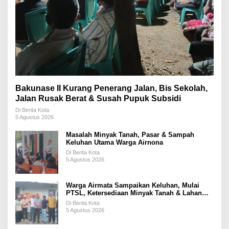
Bakunase II Kurang Penerang Jalan, Bis Sekolah,
Jalan Rusak Berat & Susah Pupuk Subsidi
Di Berita Kota
5 Agustus 2026
Masalah Minyak Tanah, Pasar & Sampah
Keluhan Utama Warga Airnona
Di Berita Kota
5 Agustus 2026
Warga Airmata Sampaikan Keluhan, Mulai
PTSL, Ketersediaan Minyak Tanah & Lahan
Pemakaman
Di Berita Kota
5 Agustus 2026