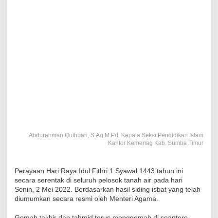
Abdurahman Quthban, S.Ag,M.Pd, Kepala Seksi Pendidikan Islam
Kantor Kemenag Kab. Sumba Timur
Perayaan Hari Raya Idul Fithri 1 Syawal 1443 tahun ini
secara serentak di seluruh pelosok tanah air pada hari
Senin, 2 Mei 2022. Berdasarkan hasil siding isbat yang telah
diumumkan secara resmi oleh Menteri Agama.
Gemah takbir dan tahmid terus menggemah di seantero