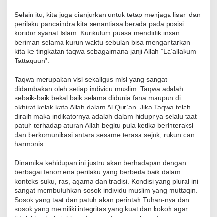
Selain itu, kita juga dianjurkan untuk tetap menjaga lisan dan
perilaku pancaindra kita senantiasa berada pada posisi
koridor syariat Islam. Kurikulum puasa mendidik insan
beriman selama kurun waktu sebulan bisa mengantarkan
kita ke tingkatan taqwa sebagaimana janji Allah ”La’allakum
Tattaquun”.
Taqwa merupakan visi sekaligus misi yang sangat
didambakan oleh setiap individu muslim. Taqwa adalah
sebaik-baik bekal baik selama didunia fana maupun di
akhirat kelak kata Allah dalam Al Qur’an. Jika Taqwa telah
diraih maka indikatornya adalah dalam hidupnya selalu taat
patuh terhadap aturan Allah begitu pula ketika berinteraksi
dan berkomunikasi antara sesame terasa sejuk, rukun dan
harmonis.
Dinamika kehidupan ini justru akan berhadapan dengan
berbagai fenomena perilaku yang berbeda baik dalam
konteks suku, ras, agama dan tradisi. Kondisi yang plural ini
sangat membutuhkan sosok individu muslim yang muttaqin.
Sosok yang taat dan patuh akan perintah Tuhan-nya dan
sosok yang memiliki integritas yang kuat dan kokoh agar