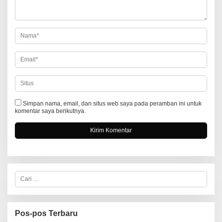
o
s
Simpan nama, email, dan situs web saya pada peramban ini untuk
komentar saya berikutnya.
C
a
r
i
u
n
Pos-pos Terbaru
t