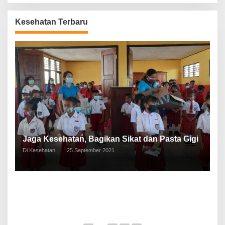
Kesehatan Terbaru
P
a
Jaga Kesehatan, Bagikan Sikat dan Pasta Gigi
A
Di Kesehatan
|
25 September 2021
Di