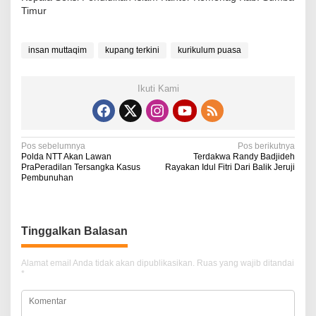
Timur
insan muttaqim
kupang terkini
kurikulum puasa
Ikuti Kami
N
Pos sebelumnya
Pos berikutnya
Polda NTT Akan Lawan
Terdakwa Randy Badjideh
a
PraPeradilan Tersangka Kasus
Rayakan Idul Fitri Dari Balik Jeruji
Pembunuhan
v
i
g
Tinggalkan Balasan
a
Alamat email Anda tidak akan dipublikasikan.
Ruas yang wajib ditandai
s
*
i
p