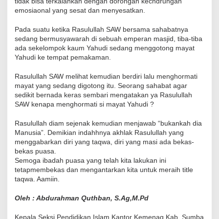
tidak bisa terkalahkan dengan dorongan kecndrungan
emosiaonal yang sesat dan menyesatkan.
Pada suatu ketika Rasulullah SAW bersama sahabatnya
sedang bermusyawarah di sebuah emperan masjid, tiba-tiba
ada sekelompok kaum Yahudi sedang menggotong mayat
Yahudi ke tempat pemakaman.
Rasulullah SAW melihat kemudian berdiri lalu menghormati
mayat yang sedang digotong itu. Seorang sahabat agar
sedikit bernada keras sembari mengatakan ya Rasulullah
SAW kenapa menghormati si mayat Yahudi ?
Rasulullah diam sejenak kemudian menjawab “bukankah dia
Manusia”. Demikian indahhnya akhlak Rasulullah yang
menggabarkan diri yang taqwa, diri yang masi ada bekas-
bekas puasa.
Semoga ibadah puasa yang telah kita lakukan ini
tetapmembekas dan mengantarkan kita untuk meraih title
taqwa. Aamiin.
Oleh : Abdurahman Quthban, S.Ag,M.Pd
Kepala Seksi Pendidikan Islam Kantor Kemenag Kab. Sumba