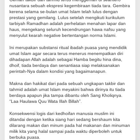
nusantara sebuah ekspresi kegembiraan tiada tara. Gembira
kerena selama se-bulan umat Islam telah lulus dengan
prestasi yang gemilang. Lulus setelah mengikuti kurikulum
tarbiyah Ramadhan adalah perhelatan menahan lapar dan
haus, mengekang seluruh kecendrungan hawa nafsu yang
menyulut kearah negative bertentangan norma Islami.
Ini merupakan substansi ritual ibadah puasa yang mendidik
umat Islam agar secara terus menerus menempatkan diri
dihadapan Allah adalah sebagai Hamba begitu hina dina,
dhoif, tiada berdaya dan senantiasa siap melaksanakan
perintah-Nya dalam kondisi yang bagaimanapun.
Makna dan hakikat dari pada sebuah ungkapan takbir dan
tahmid adalah umat Islam meyakini bahwa dirinya itu tiada
berdaya apapun jika tampa dibantu oleh Sang Kholiqnya.
“Laa Haulawa Quu Wata Illah Billah”.
Konsekwensi logis dari kedhoifan manusia muslim ini
ditandai dengan ketika siang hari sedang bershaum kita
dilarang makan dan minum pada hal makanan dan minuman
milik kita yang halal sampai pada waktu diperboleh untuk
berbuka puasa.