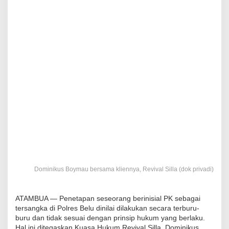
Dominikus Boymau bersama kliennya, Revival Silla (dok privadi)
ATAMBUA — Penetapan seseorang berinisial PK sebagai
tersangka di Polres Belu dinilai dilakukan secara terburu-
buru dan tidak sesuai dengan prinsip hukum yang berlaku.
Hal ini ditegaskan Kuasa Hukum Revival Silla, Dominikus