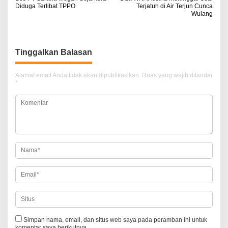
a
Diduga Terlibat TPPO
Terjatuh di Air Terjun Cunca
Wulang
v
i
g
Tinggalkan Balasan
a
Alamat email Anda tidak akan dipublikasikan.
Ruas yang wajib ditandai
s
*
i
p
o
s
Simpan nama, email, dan situs web saya pada peramban ini untuk
komentar saya berikutnya.