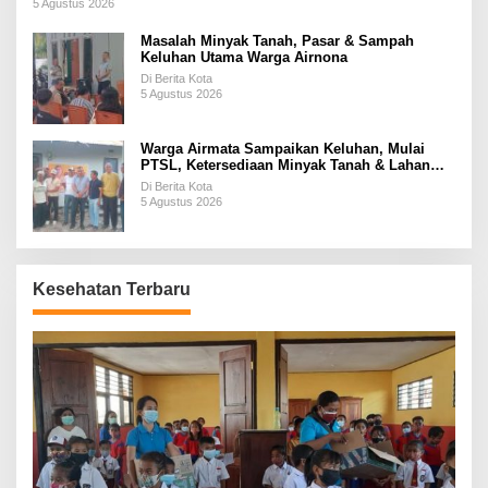
5 Agustus 2026
Masalah Minyak Tanah, Pasar & Sampah
Keluhan Utama Warga Airnona
Di Berita Kota
5 Agustus 2026
Warga Airmata Sampaikan Keluhan, Mulai
PTSL, Ketersediaan Minyak Tanah & Lahan
Pemakaman
Di Berita Kota
5 Agustus 2026
Kesehatan Terbaru