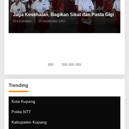
P
a
Jaga Kesehatan, Bagikan Sikat dan Pasta Gigi
A
Di Kesehatan
|
25 September 2021
Di
Trending
Kota Kupang
Polda NTT
Kabupaten Kupang