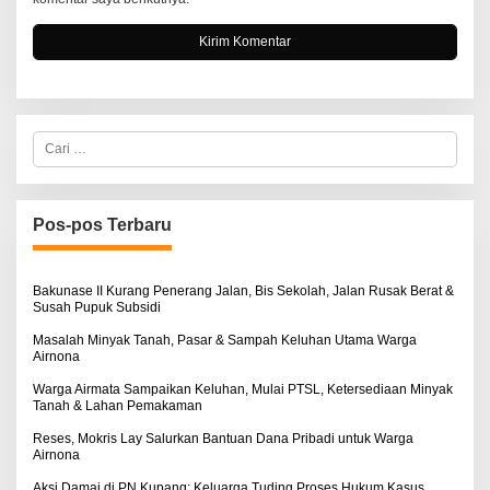
C
a
r
i
u
n
Pos-pos Terbaru
t
u
k
:
Bakunase II Kurang Penerang Jalan, Bis Sekolah, Jalan Rusak Berat &
Susah Pupuk Subsidi
Masalah Minyak Tanah, Pasar & Sampah Keluhan Utama Warga
Airnona
Warga Airmata Sampaikan Keluhan, Mulai PTSL, Ketersediaan Minyak
Tanah & Lahan Pemakaman
Reses, Mokris Lay Salurkan Bantuan Dana Pribadi untuk Warga
Airnona
Aksi Damai di PN Kupang: Keluarga Tuding Proses Hukum Kasus