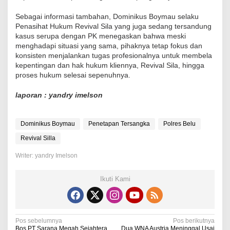
Sebagai informasi tambahan, Dominikus Boymau selaku
Penasihat Hukum Revival Sila yang juga sedang tersandung
kasus serupa dengan PK menegaskan bahwa meski
menghadapi situasi yang sama, pihaknya tetap fokus dan
konsisten menjalankan tugas profesionalnya untuk membela
kepentingan dan hak hukum kliennya, Revival Sila, hingga
proses hukum selesai sepenuhnya.
laporan : yandry imelson
Dominikus Boymau
Penetapan Tersangka
Polres Belu
Revival Silla
Writer: yandry Imelson
Ikuti Kami
N
Pos sebelumnya
Pos berikutnya
Bos PT Sarana Megah Sejahtera
Dua WNA Austria Meninggal Usai