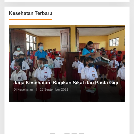
Kesehatan Terbaru
P
a
Jaga Kesehatan, Bagikan Sikat dan Pasta Gigi
A
Di Kesehatan
|
25 September 2021
Di