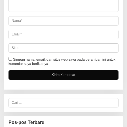
o
s
Simpan nama, email, dan situs web saya pada peramban ini untuk
komentar saya berikutnya.
C
a
r
i
u
n
Pos-pos Terbaru
t