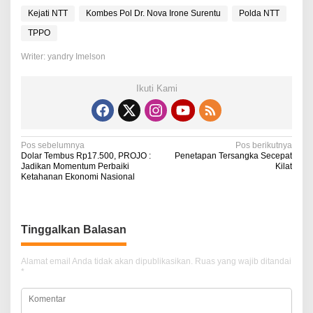
Kejati NTT
Kombes Pol Dr. Nova Irone Surentu
Polda NTT
TPPO
Writer: yandry Imelson
Ikuti Kami
N
Pos sebelumnya
Pos berikutnya
Dolar Tembus Rp17.500, PROJO :
Penetapan Tersangka Secepat
a
Jadikan Momentum Perbaiki
Kilat
Ketahanan Ekonomi Nasional
v
i
g
Tinggalkan Balasan
a
Alamat email Anda tidak akan dipublikasikan.
Ruas yang wajib ditandai
s
*
i
p