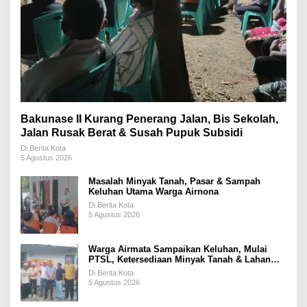
Bakunase II Kurang Penerang Jalan, Bis Sekolah,
Jalan Rusak Berat & Susah Pupuk Subsidi
Di Berita Kota
5 Agustus 2026
Masalah Minyak Tanah, Pasar & Sampah
Keluhan Utama Warga Airnona
Di Berita Kota
5 Agustus 2026
Warga Airmata Sampaikan Keluhan, Mulai
PTSL, Ketersediaan Minyak Tanah & Lahan
Pemakaman
Di Berita Kota
5 Agustus 2026