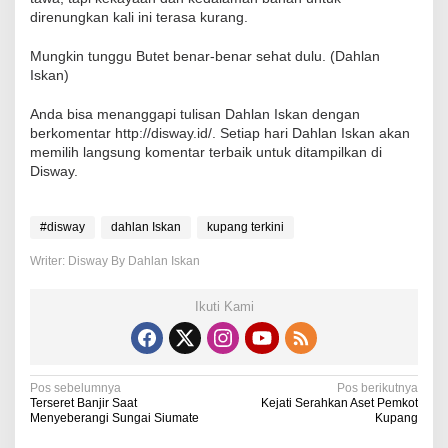
direnungkan kali ini terasa kurang.
Mungkin tunggu Butet benar-benar sehat dulu. (Dahlan
Iskan)
Anda bisa menanggapi tulisan Dahlan Iskan dengan
berkomentar http://disway.id/. Setiap hari Dahlan Iskan akan
memilih langsung komentar terbaik untuk ditampilkan di
Disway.
#disway
dahlan Iskan
kupang terkini
Writer: Disway By Dahlan Iskan
Ikuti Kami
N
Pos sebelumnya
Pos berikutnya
Terseret Banjir Saat
Kejati Serahkan Aset Pemkot
a
Menyeberangi Sungai Siumate
Kupang