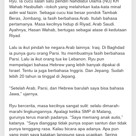
Ryu. Ia cucu salah satu pendiri Nahdlatul Ulama (NU) KH
Wahab Hasbullah –tokoh yang melahirkan kata-kata minal
aidin wal faizin. Sebagai cucu kiai besar pondok Tambak
Beras, Jombang, ia fasih berbahasa Arab. Itulah bahasa
pertamanya. Masa kecilnya hidup di Riyad, Arab Saudi.
Ayahnya, Hasan Wahab, bertugas sebagai atase di kedutaan
Riyad.
Lalu ia ikut pindah ke negara Arab lainnya: Iraq. Di Baghdad
ia punya guru orang Parsi. Itu membuatnya fasih berbahasa
Parsi. Lalu ia ikut orang tua ke Lebanon. Ryu pun
mempelajari bahasa Hebrew yang lebih banyak dipakai di
Israel. Tentu ia juga berbahasa Inggris. Dan Jepang. Sudah
lebih 20 tahun ia tinggal di Jepang.
“Setelah Arab, Parsi, dan Hebrew barulah saya bisa bahasa
Jawa,” ujarnya.
Ryu bercerita, masa kecilnya sangat sulit: selalu dimarah-
marahi lingkungannya. Apalagi ketika SMP di Malang,
gurunya terus marah padanya. “Saya memang anak autis,”
katanya. “Saya dianggap tidak punya sopan santun dan tidak
punya tenggang rasa. Kalau bicara apa adanya. Apa pun
yang ingin saya katakan langsung saya ucapkan. Sering