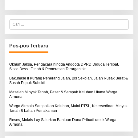
C
a
r
i
u
n
Pos-pos Terbaru
t
u
k
:
Oknum Jaksa, Pengacara hingga Anggota DPRD Diduga Terlibat,
Sisco Bessi: Fitnah & Pemerasan Terorganisir
Bakunase II Kurang Penerang Jalan, Bis Sekolah, Jalan Rusak Berat &
Susah Pupuk Subsidi
Masalah Minyak Tanah, Pasar & Sampah Keluhan Utama Warga
Airnona
Warga Airmata Sampaikan Keluhan, Mulai PTSL, Ketersediaan Minyak
Tanah & Lahan Pemakaman
Reses, Mokris Lay Salurkan Bantuan Dana Pribadi untuk Warga
Airnona