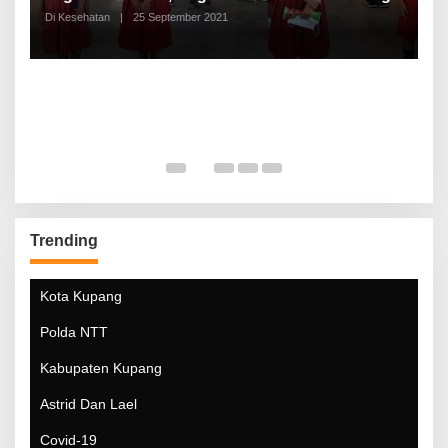
Di Kesehatan
|
25 September 2021
Di
Trending
Kota Kupang
Polda NTT
Kabupaten Kupang
Astrid Dan Lael
Covid-19