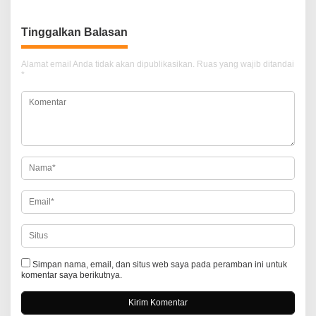
v
i
Tinggalkan Balasan
g
a
Alamat email Anda tidak akan dipublikasikan.
Ruas yang wajib ditandai
*
s
i
p
o
s
Simpan nama, email, dan situs web saya pada peramban ini untuk
komentar saya berikutnya.