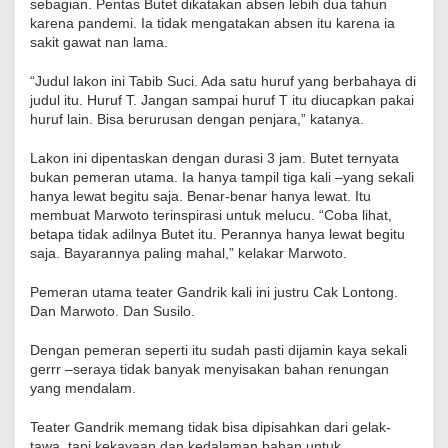
sebagian. Pentas Butet dikatakan absen lebih dua tahun
karena pandemi. Ia tidak mengatakan absen itu karena ia
sakit gawat nan lama.
“Judul lakon ini Tabib Suci. Ada satu huruf yang berbahaya di
judul itu. Huruf T. Jangan sampai huruf T itu diucapkan pakai
huruf lain. Bisa berurusan dengan penjara,” katanya.
Lakon ini dipentaskan dengan durasi 3 jam. Butet ternyata
bukan pemeran utama. Ia hanya tampil tiga kali –yang sekali
hanya lewat begitu saja. Benar-benar hanya lewat. Itu
membuat Marwoto terinspirasi untuk melucu. “Coba lihat,
betapa tidak adilnya Butet itu. Perannya hanya lewat begitu
saja. Bayarannya paling mahal,” kelakar Marwoto.
Pemeran utama teater Gandrik kali ini justru Cak Lontong.
Dan Marwoto. Dan Susilo.
Dengan pemeran seperti itu sudah pasti dijamin kaya sekali
gerrr –seraya tidak banyak menyisakan bahan renungan
yang mendalam.
Teater Gandrik memang tidak bisa dipisahkan dari gelak-
tawa, tapi kekayaan dan kedalaman bahan untuk