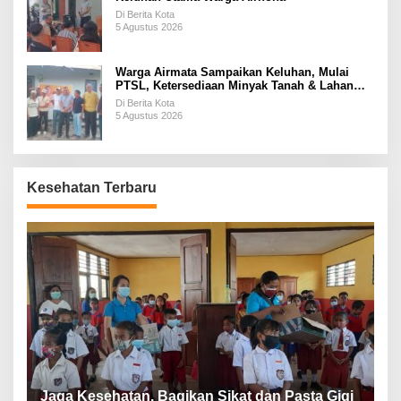
Di Berita Kota
5 Agustus 2026
Warga Airmata Sampaikan Keluhan, Mulai
PTSL, Ketersediaan Minyak Tanah & Lahan
Pemakaman
Di Berita Kota
5 Agustus 2026
Kesehatan Terbaru
P
a
Jaga Kesehatan, Bagikan Sikat dan Pasta Gigi
A