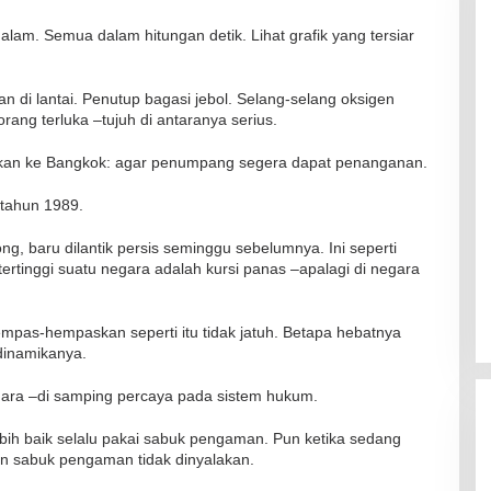
am. Semua dalam hitungan detik. Lihat grafik yang tersiar
n di lantai. Penutup bagasi jebol. Selang-selang oksigen
rang terluka –tujuh di antaranya serius.
RSUD Naibonat Musnahkan Obat
lokkan ke Bangkok: agar penumpang segera dapat penanganan.
Kadaluarsa
Di Kesehatan
|
19 Desember 2021
k tahun 1989.
, baru dilantik persis seminggu sebelumnya. Ini seperti
rtinggi suatu negara adalah kursi panas –apalagi di negara
ihempas-hempaskan seperti itu tidak jatuh. Betapa hebatnya
dinamikanya.
dara –di samping percaya pada sistem hukum.
ebih baik selalu pakai sabuk pengaman. Pun ketika sedang
 sabuk pengaman tidak dinyalakan.