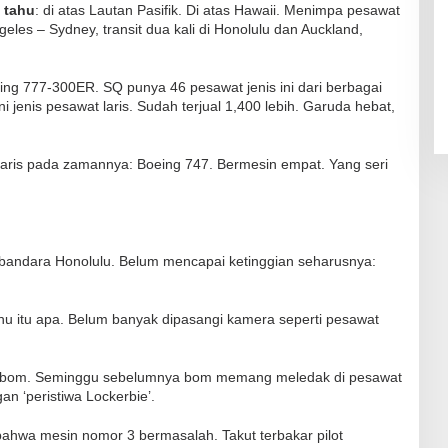
 tahu
: di atas Lautan Pasifik. Di atas Hawaii. Menimpa pesawat
geles – Sydney, transit dua kali di Honolulu dan Auckland,
g 777-300ER. SQ punya 46 pesawat jenis ini dari berbagai
i jenis pesawat laris. Sudah terjual 1,400 lebih. Garuda hebat,
t laris pada zamannya: Boeing 747. Bermesin empat. Yang seri
andara Honolulu. Belum mencapai ketinggian seharusnya:
ahu itu apa. Belum banyak dipasangi kamera seperti pesawat
gan bom. Seminggu sebelumnya bom memang meledak di pesawat
n ‘peristiwa Lockerbie’.
 bahwa mesin nomor 3 bermasalah. Takut terbakar pilot