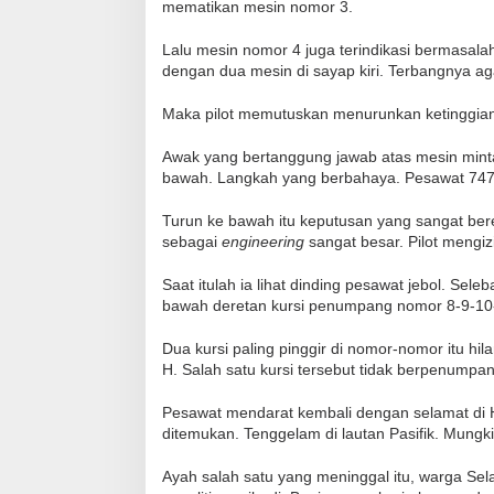
mematikan mesin nomor 3.
Lalu mesin nomor 4 juga terindikasi bermasala
dengan dua mesin di sayap kiri. Terbangnya ag
Maka pilot memutuskan menurunkan ketinggian 
Awak yang bertanggung jawab atas mesin minta i
bawah. Langkah yang berbahaya. Pesawat 74
Turun ke bawah itu keputusan yang sangat bere
sebagai
engineering
sangat besar. Pilot mengiz
Saat itulah ia lihat dinding pesawat jebol. Seleb
bawah deretan kursi penumpang nomor 8-9-10-1
Dua kursi paling pinggir di nomor-nomor itu h
H. Salah satu kursi tersebut tidak berpenumpa
Pesawat mendarat kembali dengan selamat di 
ditemukan. Tenggelam di lautan Pasifik. Mungk
Ayah salah satu yang meninggal itu, warga Se