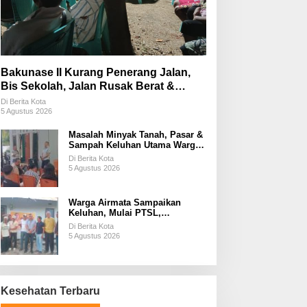
Bakunase II Kurang Penerang Jalan,
Bis Sekolah, Jalan Rusak Berat &
Susah Pupuk Subsidi
Di Berita Kota
5 Agustus 2026
Masalah Minyak Tanah, Pasar &
Sampah Keluhan Utama Warga
Airnona
Di Berita Kota
5 Agustus 2026
Warga Airmata Sampaikan
Keluhan, Mulai PTSL,
Ketersediaan Minyak Tanah &
Di Berita Kota
Lahan Pemakaman
5 Agustus 2026
Kesehatan Terbaru