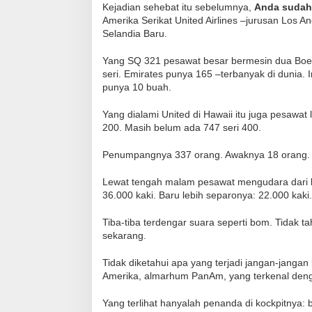
Kejadian sehebat itu sebelumnya,
Anda sudah
Amerika Serikat United Airlines –jurusan Los An
Selandia Baru.
Yang SQ 321 pesawat besar bermesin dua Boein
seri. Emirates punya 165 –terbanyak di dunia. In
punya 10 buah.
Yang dialami United di Hawaii itu juga pesawa
200. Masih belum ada 747 seri 400.
Penumpangnya 337 orang. Awaknya 18 orang.
Lewat tengah malam pesawat mengudara dari b
36.000 kaki. Baru lebih separonya: 22.000 kaki.
Tiba-tiba terdengar suara seperti bom. Tidak t
sekarang.
Tidak diketahui apa yang terjadi jangan-jan
Amerika, almarhum PanAm, yang terkenal denga
Yang terlihat hanyalah penanda di kockpitnya: