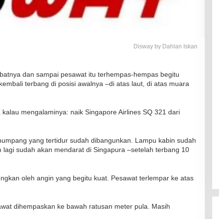
Disway by Dahlan Iskan
hebatnya dan sampai pesawat itu terhempas-hempas begitu
kembali terbang di posisi awalnya –di atas laut, di atas muara
kalau mengalaminya: naik Singapore Airlines SQ 321 dari
enumpang yang tertidur sudah dibangunkan. Lampu kabin sudah
 lagi sudah akan mendarat di Singapura –setelah terbang 10
ungkan oleh angin yang begitu kuat. Pesawat terlempar ke atas
wat dihempaskan ke bawah ratusan meter pula. Masih