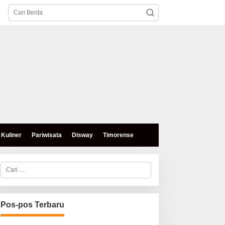
Kuliner
Pariwisata
Disway
Timorense
C
a
r
i
u
n
Pos-pos Terbaru
t
u