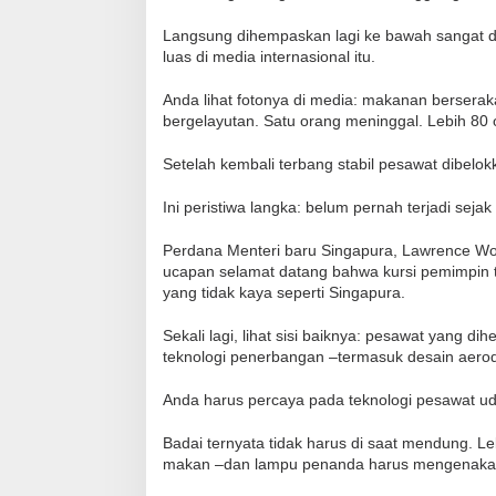
Langsung dihempaskan lagi ke bawah sangat dal
luas di media internasional itu.
Anda lihat fotonya di media: makanan berseraka
bergelayutan. Satu orang meninggal. Lebih 80 o
Setelah kembali terbang stabil pesawat dibe
Ini peristiwa langka: belum pernah terjadi seja
Perdana Menteri baru Singapura, Lawrence Wong
ucapan selamat datang bahwa kursi pemimpin te
yang tidak kaya seperti Singapura.
Sekali lagi, lihat sisi baiknya: pesawat yang d
teknologi penerbangan –termasuk desain aero
Anda harus percaya pada teknologi pesawat u
Badai ternyata tidak harus di saat mendung. L
makan –dan lampu penanda harus mengenakan