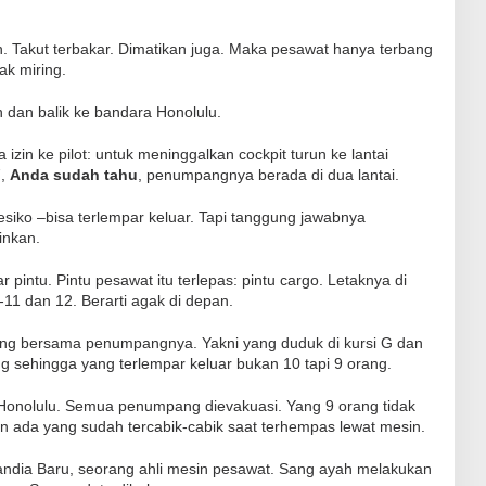
h. Takut terbakar. Dimatikan juga. Maka pesawat hanya terbang
ak miring.
dan balik ke bandara Honolulu.
zin ke pilot: untuk meninggalkan cockpit turun ke lantai
7,
Anda sudah tahu
, penumpangnya berada di dua lantai.
siko –bisa terlempar keluar. Tapi tanggung jawabnya
inkan.
ar pintu. Pintu pesawat itu terlepas: pintu cargo. Letaknya di
1 dan 12. Berarti agak di depan.
ilang bersama penumpangnya. Yakni yang duduk di kursi G dan
ng sehingga yang terlempar keluar bukan 10 tapi 9 orang.
Honolulu. Semua penumpang dievakuasi. Yang 9 orang tidak
in ada yang sudah tercabik-cabik saat terhempas lewat mesin.
landia Baru, seorang ahli mesin pesawat. Sang ayah melakukan