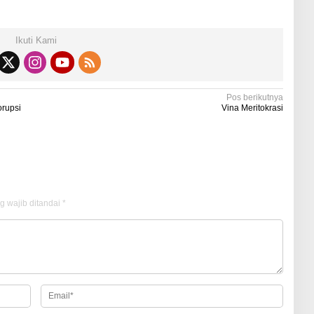
Ikuti Kami
Pos berikutnya
orupsi
Vina Meritokrasi
g wajib ditandai
*