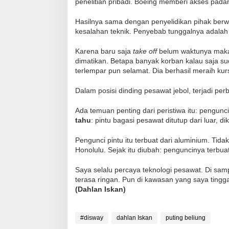
penelitian pribadi. Boeing memberi akses pad
Hasilnya sama dengan penyelidikan pihak berw
kesalahan teknik. Penyebab tunggalnya adalah 
Karena baru saja
take off
belum waktunya mak
dimatikan. Betapa banyak korban kalau saja 
terlempar pun selamat. Dia berhasil meraih kur
Dalam posisi dinding pesawat jebol, terjadi per
Ada temuan penting dari peristiwa itu: pengunci
tahu
: pintu bagasi pesawat ditutup dari luar, di
Pengunci pintu itu terbuat dari aluminium. Tid
Honolulu. Sejak itu diubah: penguncinya terbua
Saya selalu percaya teknologi pesawat. Di samp
terasa ringan. Pun di kawasan yang saya tingga
(Dahlan Iskan)
#disway
dahlan Iskan
puting beliung