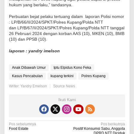
hukum yang berlaku,” tandasnya.
Perbuatan bejat pelaku tertuang dalam laporan Polisi nomor
: LP/B/66/II/2024/SPKT/Polres Kupang/Polda NTT
dan LP/B/67/II/2024/SPKT/Polres Kupang/Polda NTT tanggal
26 Pebruari 2024 dengan korban AAS (10), MKEN (10), BMB
(10) dan PPSB (10).
laporan : yandry imelson
Anak Dibawah Umur
Iptu Elpidus Kono Feka
Kasus Pencabulan
kupang terkini
Polres Kupang
Writer: Yandry Emelson
Source News
Ikuti Kami
N
Pos sebelumnya
Pos berikutnya
Food Estate
Positif Konsumsi Sabu, Anggota
DPRD NTT Diciduk