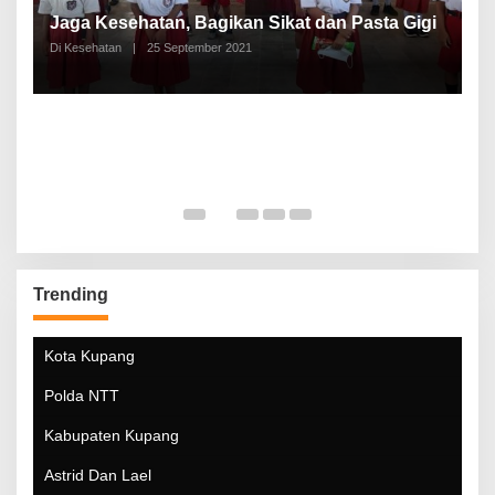
P
a
Jaga Kesehatan, Bagikan Sikat dan Pasta Gigi
A
Di Kesehatan
|
25 September 2021
Di
Trending
Kota Kupang
Polda NTT
Kabupaten Kupang
Astrid Dan Lael