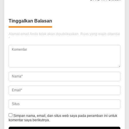
a
v
i
Tinggalkan Balasan
g
a
Alamat email Anda tidak akan dipublikasikan.
Ruas yang wajib ditandai
*
s
i
p
o
s
Simpan nama, email, dan situs web saya pada peramban ini untuk
komentar saya berikutnya.