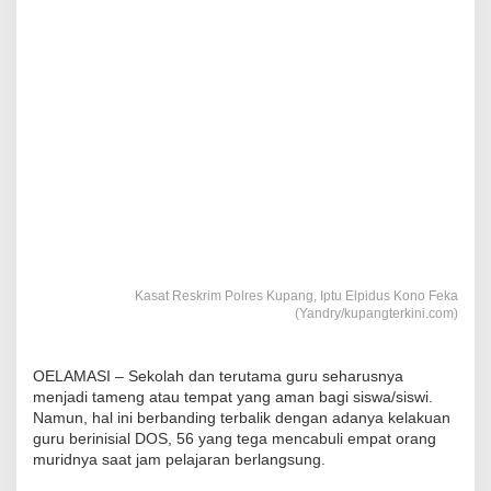
Kasat Reskrim Polres Kupang, Iptu Elpidus Kono Feka
(Yandry/kupangterkini.com)
OELAMASI – Sekolah dan terutama guru seharusnya
menjadi tameng atau tempat yang aman bagi siswa/siswi.
Namun, hal ini berbanding terbalik dengan adanya kelakuan
guru berinisial DOS, 56 yang tega mencabuli empat orang
muridnya saat jam pelajaran berlangsung.