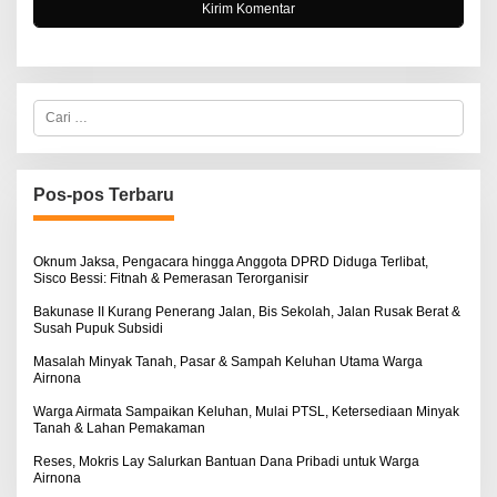
C
a
r
i
u
n
Pos-pos Terbaru
t
u
k
:
Oknum Jaksa, Pengacara hingga Anggota DPRD Diduga Terlibat,
Sisco Bessi: Fitnah & Pemerasan Terorganisir
Bakunase II Kurang Penerang Jalan, Bis Sekolah, Jalan Rusak Berat &
Susah Pupuk Subsidi
Masalah Minyak Tanah, Pasar & Sampah Keluhan Utama Warga
Airnona
Warga Airmata Sampaikan Keluhan, Mulai PTSL, Ketersediaan Minyak
Tanah & Lahan Pemakaman
Reses, Mokris Lay Salurkan Bantuan Dana Pribadi untuk Warga
Airnona