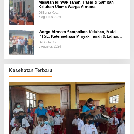
Masalah Minyak Tanah, Pasar & Sampah
Keluhan Utama Warga Airnona
Di Berita Kota
5 Agustus 2026
Warga Airmata Sampaikan Keluhan, Mulai
PTSL, Ketersediaan Minyak Tanah & Lahan
Pemakaman
Di Berita Kota
5 Agustus 2026
Kesehatan Terbaru