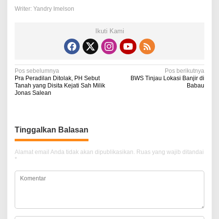
Writer: Yandry Imelson
Ikuti Kami
N
Pos sebelumnya
Pos berikutnya
Pra Peradilan Ditolak, PH Sebut
BWS Tinjau Lokasi Banjir di
a
Tanah yang Disita Kejati Sah Milik
Babau
Jonas Salean
v
i
g
Tinggalkan Balasan
a
Alamat email Anda tidak akan dipublikasikan.
Ruas yang wajib ditandai
s
*
i
p
o
s