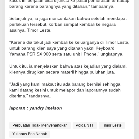
kasus ini berjalan bisa dijuncto ke pasal pemerasan terhadap
barang karena barangnya yang ditahan,” tambahnya.
Selanjutnya, ia juga menceritakan bahwa setelah mendapat
perlakuan tersebut, korban sempat kembali ke negara
asalnya, Timor Leste.
“Karena dia takut jadi kembali ke keluarganya di Timor Leste,
untuk barang klien saya yang ditahan yakni Keyboard
Yamaha PSR SX 900 serta satu unit I Phone,” ungkapnya.
Untuk itu, ia menjelaskan bahwa atas kejadian yang dialami,
kliennya dirugikan secara materil hingga puluhan juta.
“Jadi yang kami maksut itu ada barang bernilai sehingga
kami datang kesini untuk melapor dan laporannya sudah
diterima,” tandasnya.
laporan : yandry imelson
Perbuatan Tidak Menyenangkan
Polda NTT
Timor Leste
Yulianus Bria Nahak