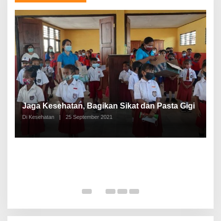
P
a
Jaga Kesehatan, Bagikan Sikat dan Pasta Gigi
A
Di Kesehatan
|
25 September 2021
Di