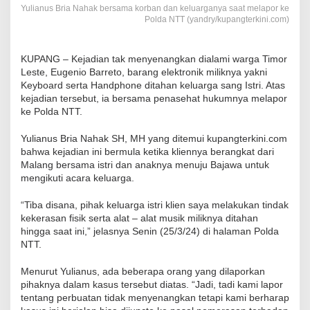
Yulianus Bria Nahak bersama korban dan keluarganya saat melapor ke
Polda NTT (yandry/kupangterkini.com)
KUPANG – Kejadian tak menyenangkan dialami warga Timor
Leste, Eugenio Barreto, barang elektronik miliknya yakni
Keyboard serta Handphone ditahan keluarga sang Istri. Atas
kejadian tersebut, ia bersama penasehat hukumnya melapor
ke Polda NTT.
Yulianus Bria Nahak SH, MH yang ditemui kupangterkini.com
bahwa kejadian ini bermula ketika kliennya berangkat dari
Malang bersama istri dan anaknya menuju Bajawa untuk
mengikuti acara keluarga.
“Tiba disana, pihak keluarga istri klien saya melakukan tindak
kekerasan fisik serta alat – alat musik miliknya ditahan
hingga saat ini,” jelasnya Senin (25/3/24) di halaman Polda
NTT.
Menurut Yulianus, ada beberapa orang yang dilaporkan
pihaknya dalam kasus tersebut diatas. “Jadi, tadi kami lapor
tentang perbuatan tidak menyenangkan tetapi kami berharap