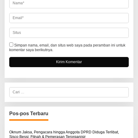
Simpan nama, email, dan situs web saya pada peramban ini untuk
komentar saya berikutnya.
C
a
r
i
u
n
Pos-pos Terbaru
t
u
k
:
Oknum Jaksa, Pengacara hingga Anggota DPRD Diduga Terlibat,
Sisco Bessi: Fitnah & Pemerasan Terorganisir