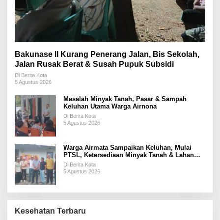
Bakunase II Kurang Penerang Jalan, Bis Sekolah,
Jalan Rusak Berat & Susah Pupuk Subsidi
Di Berita Kota
5 Agustus 2026
Masalah Minyak Tanah, Pasar & Sampah
Keluhan Utama Warga Airnona
Di Berita Kota
5 Agustus 2026
Warga Airmata Sampaikan Keluhan, Mulai
PTSL, Ketersediaan Minyak Tanah & Lahan
Pemakaman
Di Berita Kota
5 Agustus 2026
Kesehatan Terbaru