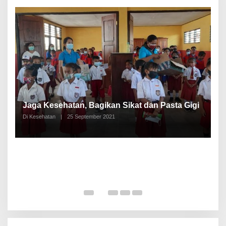
P
a
Jaga Kesehatan, Bagikan Sikat dan Pasta Gigi
A
Di Kesehatan
|
25 September 2021
Di