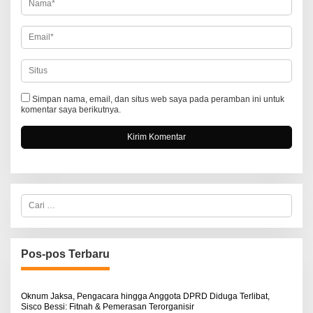
Simpan nama, email, dan situs web saya pada peramban ini untuk
komentar saya berikutnya.
C
a
r
i
u
n
Pos-pos Terbaru
t
u
k
:
Oknum Jaksa, Pengacara hingga Anggota DPRD Diduga Terlibat,
Sisco Bessi: Fitnah & Pemerasan Terorganisir