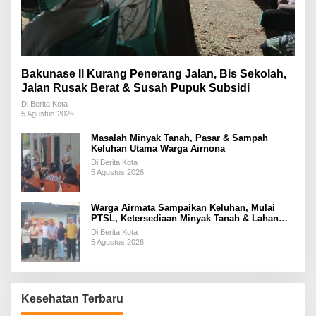
Bakunase II Kurang Penerang Jalan, Bis Sekolah,
Jalan Rusak Berat & Susah Pupuk Subsidi
Di Berita Kota
5 Agustus 2026
Masalah Minyak Tanah, Pasar & Sampah
Keluhan Utama Warga Airnona
Di Berita Kota
5 Agustus 2026
Warga Airmata Sampaikan Keluhan, Mulai
PTSL, Ketersediaan Minyak Tanah & Lahan
Pemakaman
Di Berita Kota
5 Agustus 2026
Kesehatan Terbaru