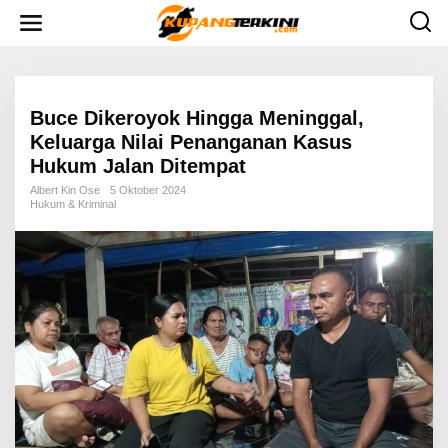
L
e
w
a
t
i
k
e
Buce Dikeroyok Hingga Meninggal,
k
Keluarga Nilai Penanganan Kasus
o
n
Hukum Jalan Ditempat
t
e
Albert Kin Ose
5 Oktober 2024
n
Hukum & Kriminal