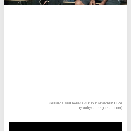
Keluarga saat berada di kubur almarhun Buce
(yandry/kupangterkini.com)