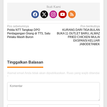
Ikuti Kami
N
Pos sebelumnya
Pos berikutnya
Polda NTT Tangkap DPO
KURANG DARI TIGA BULAN
a
Perdagangan Orang di TTS, Satu
BUKA 11 OUTLET BARU, ALMAZ
Pelaku Masih Buron
FRIED CHICKEN MULAI
v
EKSPANSI KELUAR
JABODETABEK
i
g
a
Tinggalkan Balasan
s
i
Alamat email Anda tidak akan dipublikasikan.
Ruas yang wajib ditandai
*
p
o
s