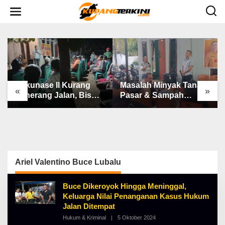
L
e
w
a
t
i
k
e
k
o
n
Bakunase II Kurang
Masalah Minyak Tanah,
t
«
»
e
Penerang Jalan, Bis
Pasar & Sampah
n
Sekolah, Jalan Rusak
Keluhan Utama Warga
Berat & Susah Pupuk
Airnona
Subsidi
Ariel Valentino Buce Lubalu
Buce Dikeroyok Hingga Meninggal,
Keluarga Nilai Penanganan Kasus Hukum
Jalan Ditempat
Hukum & Kriminal
|
5 Oktober 2024
O
L