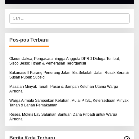
E
H
A
C
L
a
B
r
E
i
R
u
T
n
K
Pos-pos Terbaru
t
I
N
u
O
k
S
:
Oknum Jaksa, Pengacara hingga Anggota DPRD Diduga Terlibat,
E
Sisco Bessi: Fitnah & Pemerasan Terorganisir
Bakunase II Kurang Penerang Jalan, Bis Sekolah, Jalan Rusak Berat &
Susah Pupuk Subsidi
Masalah Minyak Tanah, Pasar & Sampah Keluhan Utama Warga
Airnona
Warga Airmata Sampaikan Keluhan, Mulai PTSL, Ketersediaan Minyak
Tanah & Lahan Pemakaman
Reses, Mokris Lay Salurkan Bantuan Dana Pribadi untuk Warga
Airnona
Berita Kota Terbaru