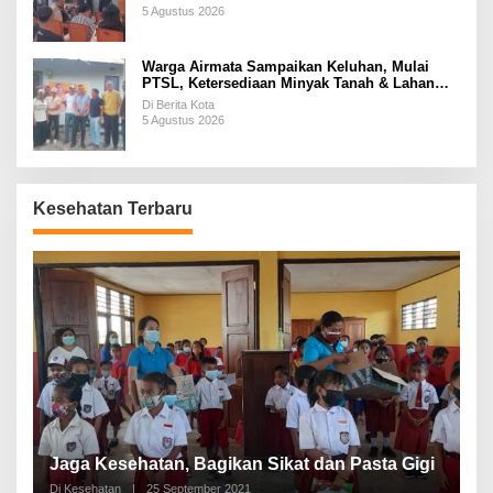
5 Agustus 2026
Warga Airmata Sampaikan Keluhan, Mulai
PTSL, Ketersediaan Minyak Tanah & Lahan
Pemakaman
Di Berita Kota
5 Agustus 2026
Kesehatan Terbaru
P
a
Jaga Kesehatan, Bagikan Sikat dan Pasta Gigi
A
Di Kesehatan
|
25 September 2021
Di