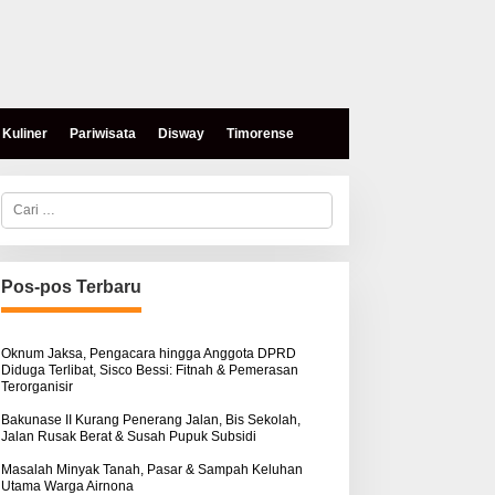
Kuliner
Pariwisata
Disway
Timorense
C
a
r
i
u
n
Pos-pos Terbaru
t
eses, Mokris Lay Salurkan
Aksi Damai di PN Kupang:
u
antuan Dana Pribadi
Keluarga Tuding Proses
k
ntuk Warga Airnona
Hukum Kasus Sebastian
:
Oknum Jaksa, Pengacara hingga Anggota DPRD
Diduga Terlibat, Sisco Bessi: Fitnah & Pemerasan
Bokol Sarat Rekayasa
Terorganisir
Bakunase II Kurang Penerang Jalan, Bis Sekolah,
Jalan Rusak Berat & Susah Pupuk Subsidi
Masalah Minyak Tanah, Pasar & Sampah Keluhan
Utama Warga Airnona