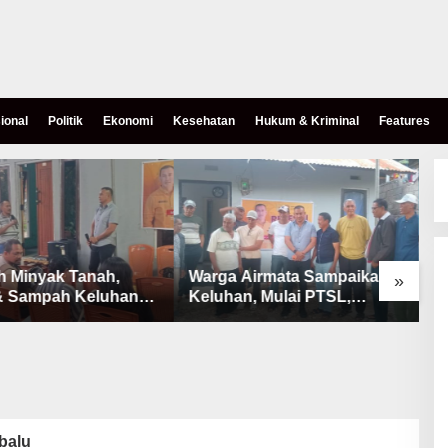
ional
Politik
Ekonomi
Kesehatan
Hukum & Kriminal
Features
h Minyak Tanah,
Warga Airmata Sampaikan
R
»
& Sampah Keluhan
Keluhan, Mulai PTSL,
B
Warga Airnona
Ketersediaan Minyak Tanah
u
& Lahan Pemakaman
ubalu