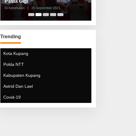
Pasta Gigi
Lebaran Lebih 
Di Kesehatan
|
25 September 2021
Di Kesehatan
|
5 Mei 20
Trending
Kota Kupang
Polda NTT
Kabupaten Kupang
Astrid Dan Lael
Covid-19