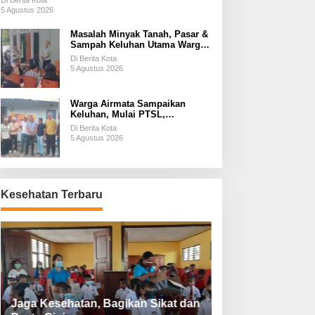
Di Berita Kota
5 Agustus 2026
Masalah Minyak Tanah, Pasar &
Sampah Keluhan Utama Warga
Airnona
Di Berita Kota
5 Agustus 2026
Warga Airmata Sampaikan
Keluhan, Mulai PTSL,
Ketersediaan Minyak Tanah &
Di Berita Kota
Lahan Pemakaman
5 Agustus 2026
Kesehatan Terbaru
Jaga Kesehatan, Bagikan Sikat dan
Perketat Protoko