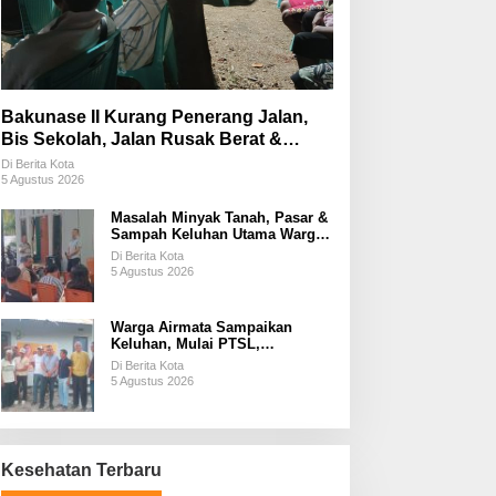
Bakunase II Kurang Penerang Jalan,
Bis Sekolah, Jalan Rusak Berat &
Susah Pupuk Subsidi
Di Berita Kota
5 Agustus 2026
Masalah Minyak Tanah, Pasar &
Sampah Keluhan Utama Warga
Airnona
Di Berita Kota
5 Agustus 2026
Warga Airmata Sampaikan
Keluhan, Mulai PTSL,
Ketersediaan Minyak Tanah &
Di Berita Kota
Lahan Pemakaman
5 Agustus 2026
Kesehatan Terbaru