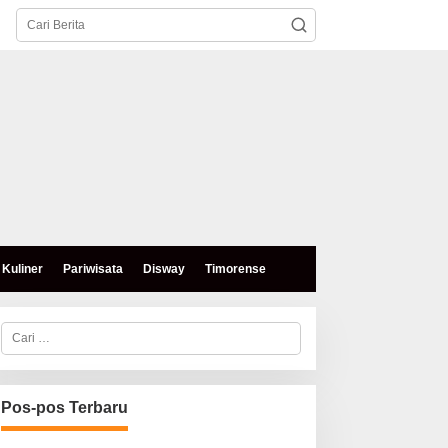
Kuliner
Pariwisata
Disway
Timorense
C
a
r
i
u
n
Pos-pos Terbaru
t
u