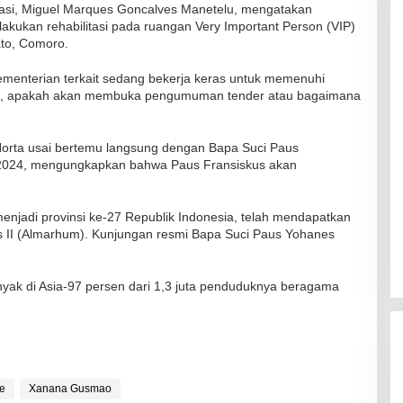
ikasi, Miguel Marques Goncalves Manetelu, mengatakan
akukan rehabilitasi pada ruangan Very Important Person (VIP)
ato, Comoro.
ementerian terkait sedang bekerja keras untuk memenuhi
kat, apakah akan membuka pengumuman tender atau bagaimana
RSUD Naibonat Musnahkan Obat
Kadaluarsa
orta usai bertemu langsung dengan Bapa Suci Paus
Di Kesehatan
|
19 Desember 2021
i 2024, mengungkapkan bahwa Paus Fransiskus akan
menjadi provinsi ke-27 Republik Indonesia, telah mendapatkan
s II (Almarhum). Kunjungan resmi Bapa Suci Paus Yohanes
anyak di Asia-97 persen dari 1,3 juta penduduknya beragama
te
Xanana Gusmao