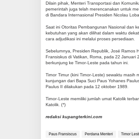
Dilain pihak, Menteri Transportasi dan Komun
pemerintah juga telah merencanakan untuk mel
di Bandara Internasional Presiden Nicolau Lob
Saat ini Otoritas Pembangunan Nasional dan k
kebutuhan yang akan dilihat dalam waktu de
cara adjudikasi ini melalui proses persediaan.
Sebelumnya, Presiden Republik, José Ramos H
Fransiskus di Vatikan, Roma, pada 22 Januar
berkunjung ke Timor-Leste pada tahun ini.
Timor Timur (kini Timor-Leste) sewaktu masih 
kunjungan dari Bapa Suci Paus Yohanes Paulu
Paulus II dilakukan pada 12 oktober 1989.
Timor-Leste memiliki jumlah umat Katolik terb
Katolik. (*)
redaksi kupangterkini.com
Paus Fransiscus
Perdana Menteri
Timor Les