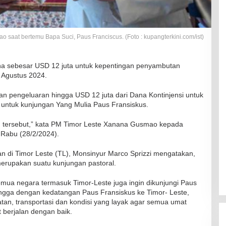
saat bertemu Bapa Suci, Paus Franciscus. (Foto : kupangterkini.com/ist)
na sebesar USD 12 juta untuk kepentingan penyambutan
 Agustus 2024.
pengeluaran hingga USD 12 juta dari Dana Kontinjensi untuk
 untuk kunjungan Yang Mulia Paus Fransiskus.
n tersebut,” kata PM Timor Leste Xanana Gusmao kepada
Rabu (28/2/2024).
n di Timor Leste (TL), Monsinyur Marco Sprizzi mengatakan,
erupakan suatu kunjungan pastoral.
mua negara termasuk Timor-Leste juga ingin dikunjungi Paus
ngga dengan kedatangan Paus Fransiskus ke Timor- Leste,
an, transportasi dan kondisi yang layak agar semua umat
 berjalan dengan baik.