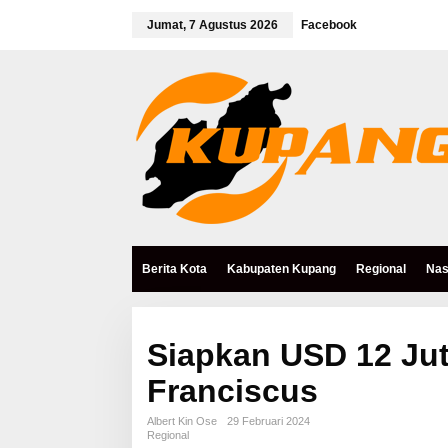
L
e
Jumat, 7 Agustus 2026
Facebook
w
a
t
i
k
e
k
o
n
t
e
n
Berita Kota
Kabupaten Kupang
Regional
Nas
Siapkan USD 12 Ju
Franciscus
Albert Kin Ose
29 Februari 2024
Regional