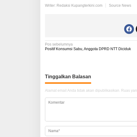
Writer: Redaksi Kupangterkini.com
Source News
N
Pos sebelumnya
Positif Konsumsi Sabu, Anggota DPRD NTT Diciduk
a
v
i
Tinggalkan Balasan
g
a
Alamat email Anda tidak akan dipublikasikan.
Ruas yan
s
i
p
o
s