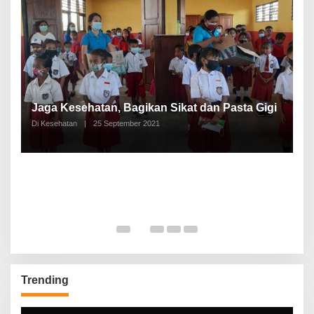
P
a
Jaga Kesehatan, Bagikan Sikat dan Pasta Gigi
A
Di Kesehatan
|
25 September 2021
Di
Trending