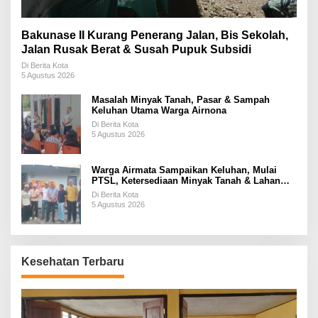
Bakunase II Kurang Penerang Jalan, Bis Sekolah,
Jalan Rusak Berat & Susah Pupuk Subsidi
Di Berita Kota
5 Agustus 2026
Masalah Minyak Tanah, Pasar & Sampah
Keluhan Utama Warga Airnona
Di Berita Kota
5 Agustus 2026
Warga Airmata Sampaikan Keluhan, Mulai
PTSL, Ketersediaan Minyak Tanah & Lahan
Pemakaman
Di Berita Kota
5 Agustus 2026
Kesehatan Terbaru