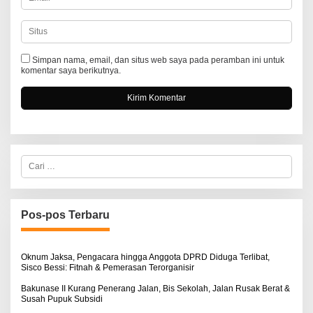
Simpan nama, email, dan situs web saya pada peramban ini untuk
komentar saya berikutnya.
C
a
r
i
u
n
Pos-pos Terbaru
t
u
k
:
Oknum Jaksa, Pengacara hingga Anggota DPRD Diduga Terlibat,
Sisco Bessi: Fitnah & Pemerasan Terorganisir
Bakunase II Kurang Penerang Jalan, Bis Sekolah, Jalan Rusak Berat &
Susah Pupuk Subsidi