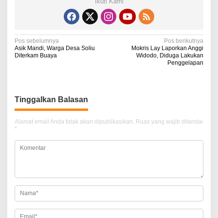
Ikuti Kami
N
Pos sebelumnya
Pos berikutnya
Asik Mandi, Warga Desa Soliu
Mokris Lay Laporkan Anggi
a
Diterkam Buaya
Widodo, Diduga Lakukan
Penggelapan
v
i
g
Tinggalkan Balasan
a
Alamat email Anda tidak akan dipublikasikan.
Ruas yang wajib ditandai
s
*
i
p
o
s