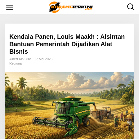
L
e
w
a
t
i
k
e
Kendala Panen, Louis Maakh : Alsintan
k
Bantuan Pemerintah Dijadikan Alat
o
n
Bisnis
t
e
Albert Kin Ose
17 Mei 2026
n
Regional