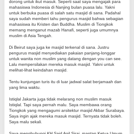
dorong untuk ikut masuk. Seperti saat saya mengajak para
mahasiswa Indonesia di Nanjing bulan puasa lalu. Yakni
untuk berbuka puasa di salah satu masjid di sana. Padahal
saya sudah memberi tahu pengurus masjid bahwa sebagian
mahasiswa itu Kristen dan Buddha. Muslim di Tiongkok
memang menganut mazab Hanafi, seperti juga umumnya
muslim di Asia Tengah.
Di Beirut saya juga ke masjid terkenal di sana. Justru
pengurus masjid menyediakan pakaian panjang-longgar
untuk wanita non muslim yang datang dengan you can see.
Lalu mempersilakan mereka masuk masjid. Yakni untuk
melihat-lihat keindahan masjid.
Tentu kunjungan turis itu di luar jadwal salat berjamaah dan
yang lima waktu.
Istiqlal Jakarta juga tidak melarang non muslim masuk
Istiqlal. Tapi saya pernah malu. Saya membawa orang
Tiongkok yang mengagumi arsitektur masjid Akbar Surabaya.
Saya ingin ajak mereka masuk masjid. Ternyata tidak boleh.
Saya malu sekali.
Saya menghubungi KH Said Aqil Siraj, mantan Ketua Umum