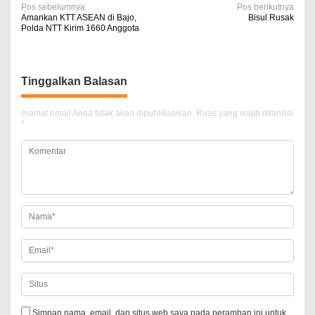
N
Pos sebelumnya
Pos berikutnya
Amankan KTT ASEAN di Bajo,
Bisul Rusak
a
Polda NTT Kirim 1660 Anggota
v
i
Tinggalkan Balasan
g
a
Alamat email Anda tidak akan dipublikasikan.
Ruas yang wajib ditandai
*
s
i
p
o
s
Simpan nama, email, dan situs web saya pada peramban ini untuk