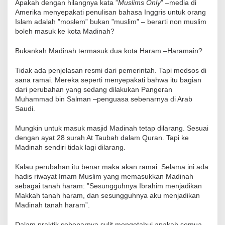
Apakah dengan hilangnya kata ”
Muslims Only
” –media di
Amerika menyepakati penulisan bahasa Inggris untuk orang
Islam adalah ”moslem” bukan ”muslim” – berarti non muslim
boleh masuk ke kota Madinah?
Bukankah Madinah termasuk dua kota Haram –Haramain?
Tidak ada penjelasan resmi dari pemerintah. Tapi medsos di
sana ramai. Mereka seperti menyepakati bahwa itu bagian
dari perubahan yang sedang dilakukan Pangeran
Muhammad bin Salman –penguasa sebenarnya di Arab
Saudi.
Mungkin untuk masuk masjid Madinah tetap dilarang. Sesuai
dengan ayat 28 surah At Taubah dalam Quran. Tapi ke
Madinah sendiri tidak lagi dilarang.
Kalau perubahan itu benar maka akan ramai. Selama ini ada
hadis riwayat Imam Muslim yang memasukkan Madinah
sebagai tanah haram: ”Sesungguhnya Ibrahim menjadikan
Makkah tanah haram, dan sesungguhnya aku menjadikan
Madinah tanah haram”.
Dalam praktik sebenarnya sulit mengetahui apakah semua