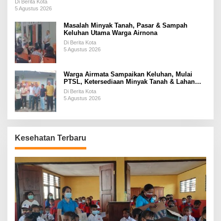
Di Berita Kota
5 Agustus 2026
Masalah Minyak Tanah, Pasar & Sampah
Keluhan Utama Warga Airnona
Di Berita Kota
5 Agustus 2026
Warga Airmata Sampaikan Keluhan, Mulai
PTSL, Ketersediaan Minyak Tanah & Lahan
Pemakaman
Di Berita Kota
5 Agustus 2026
Kesehatan Terbaru