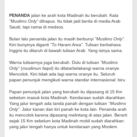
PENANDA
jalan ke arah kota Madinah itu berubah. Kata
”Muslims Only”
dihapus. Itu tidak jadi berita di media Arab
Saudi, tapi ramai di medsos.
Bulan lalu penanda jalan itu masih berbunyi
”Muslims Only”.
Kini bunyinya diganti
”To Haram Area”
. Tulisan berbahasa
Inggris itu ditaruh di bawah tulisan Arab. Yang isinya sama.
Warna tulisannya juga berubah. Dulu di tulisan
”Muslims
Only”
(
muslimun faqot
) itu dilatarbelakangi warna oranye.
Mencolok. Kini tidak ada lagi warna oranye itu. Seluruh
papan penunjuk mengikuti warna standar internasional: biru.
Papan penunjuk jalan yang berubah itu dipasang di 15 Km
sebelum masuk kota Madinah. Kendaraan sudah diarahkan.
Yang jalur tengah ada tanda panah dengan tulisan ‘
‘Muslims
Only”
. Jalur kanan dan kiri panah ke kota lain. Penanda arah
itu mencolok karena dipasang melintang di atas jalan. Berarti
sejak 15 Km sebelum kota Madinah mobil sudah diarahkan:
yang jalur tengah hanya untuk kendaraan yang Moslem.