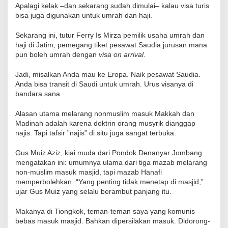
Apalagi kelak –dan sekarang sudah dimulai– kalau visa turis
bisa juga digunakan untuk umrah dan haji.
Sekarang ini, tutur Ferry Is Mirza pemilik usaha umrah dan
haji di Jatim, pemegang tiket pesawat Saudia jurusan mana
pun boleh umrah dengan
visa on arrival
.
Jadi, misalkan Anda mau ke Eropa. Naik pesawat Saudia.
Anda bisa transit di Saudi untuk umrah. Urus visanya di
bandara sana.
Alasan utama melarang nonmuslim masuk Makkah dan
Madinah adalah karena doktrin orang musyrik dianggap
najis. Tapi tafsir ”najis” di situ juga sangat terbuka.
Gus Muiz Aziz, kiai muda dari Pondok Denanyar Jombang
mengatakan ini: umumnya ulama dari tiga mazab melarang
non-muslim masuk masjid, tapi mazab Hanafi
memperbolehkan. “Yang penting tidak menetap di masjid,”
ujar Gus Muiz yang selalu berambut panjang itu.
Makanya di Tiongkok, teman-teman saya yang komunis
bebas masuk masjid. Bahkan dipersilakan masuk. Didorong-