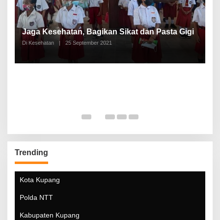
P
a
Jaga Kesehatan, Bagikan Sikat dan Pasta Gigi
A
Di Kesehatan
|
25 September 2021
Di
Trending
Kota Kupang
Polda NTT
Kabupaten Kupang