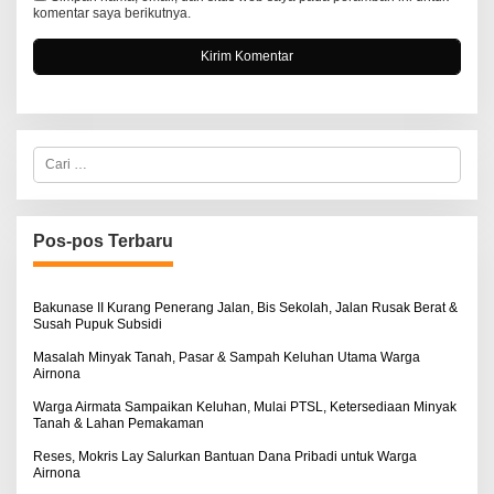
komentar saya berikutnya.
C
a
r
i
u
n
Pos-pos Terbaru
t
u
k
:
Bakunase II Kurang Penerang Jalan, Bis Sekolah, Jalan Rusak Berat &
Susah Pupuk Subsidi
Masalah Minyak Tanah, Pasar & Sampah Keluhan Utama Warga
Airnona
Warga Airmata Sampaikan Keluhan, Mulai PTSL, Ketersediaan Minyak
Tanah & Lahan Pemakaman
Reses, Mokris Lay Salurkan Bantuan Dana Pribadi untuk Warga
Airnona