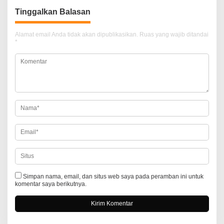
i
Tinggalkan Balasan
g
a
Alamat email Anda tidak akan dipublikasikan.
Ruas yang wajib ditandai
*
s
i
p
o
s
Simpan nama, email, dan situs web saya pada peramban ini untuk
komentar saya berikutnya.