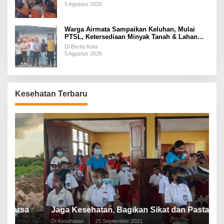
5 Agustus 2026
Warga Airmata Sampaikan Keluhan, Mulai
PTSL, Ketersediaan Minyak Tanah & Lahan
Pemakaman
Di Berita Kota
5 Agustus 2026
Kesehatan Terbaru
P
a
Jaga Kesehatan, Bagikan Sikat dan Pasta Gigi
A
Di Kesehatan
|
25 September 2021
Di