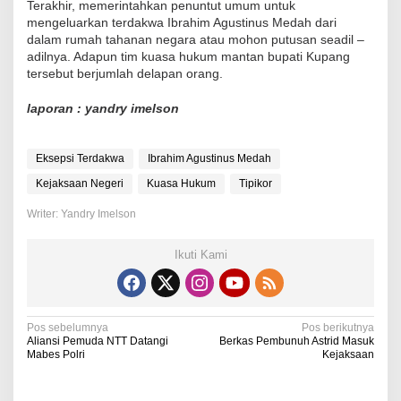
Terakhir, memerintahkan penuntut umum untuk
mengeluarkan terdakwa Ibrahim Agustinus Medah dari
dalam rumah tahanan negara atau mohon putusan seadil –
adilnya. Adapun tim kuasa hukum mantan bupati Kupang
tersebut berjumlah delapan orang.
laporan : yandry imelson
Eksepsi Terdakwa
Ibrahim Agustinus Medah
Kejaksaan Negeri
Kuasa Hukum
Tipikor
Writer: Yandry Imelson
Ikuti Kami
N
Pos sebelumnya
Pos berikutnya
Aliansi Pemuda NTT Datangi
Berkas Pembunuh Astrid Masuk
a
Mabes Polri
Kejaksaan
v