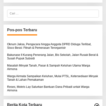
C
a
r
i
u
n
Pos-pos Terbaru
t
u
k
:
Oknum Jaksa, Pengacara hingga Anggota DPRD Diduga Terlibat,
Sisco Bessi: Fitnah & Pemerasan Terorganisir
Bakunase II Kurang Penerang Jalan, Bis Sekolah, Jalan Rusak Berat &
Susah Pupuk Subsidi
Masalah Minyak Tanah, Pasar & Sampah Keluhan Utama Warga
Airnona
Warga Airmata Sampaikan Keluhan, Mulai PTSL, Ketersediaan Minyak
Tanah & Lahan Pemakaman
Reses, Mokris Lay Salurkan Bantuan Dana Pribadi untuk Warga
Airnona
Berita Kota Terbaru