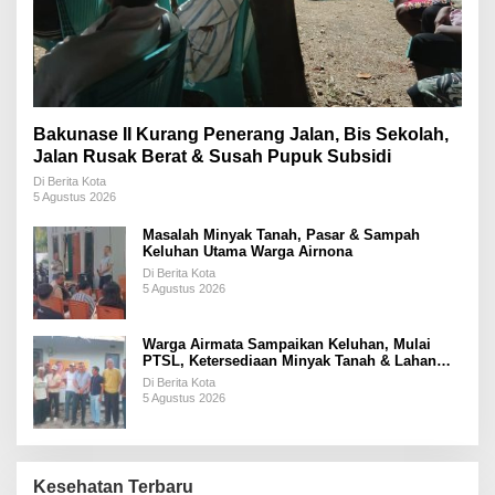
Bakunase II Kurang Penerang Jalan, Bis Sekolah,
Jalan Rusak Berat & Susah Pupuk Subsidi
Di Berita Kota
5 Agustus 2026
Masalah Minyak Tanah, Pasar & Sampah
Keluhan Utama Warga Airnona
Di Berita Kota
5 Agustus 2026
Warga Airmata Sampaikan Keluhan, Mulai
PTSL, Ketersediaan Minyak Tanah & Lahan
Pemakaman
Di Berita Kota
5 Agustus 2026
Kesehatan Terbaru