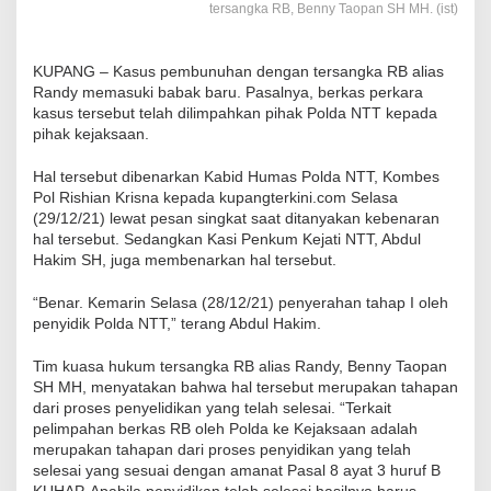
tersangka RB, Benny Taopan SH MH. (ist)
KUPANG – Kasus pembunuhan dengan tersangka RB alias
Randy memasuki babak baru. Pasalnya, berkas perkara
kasus tersebut telah dilimpahkan pihak Polda NTT kepada
pihak kejaksaan.
Hal tersebut dibenarkan Kabid Humas Polda NTT, Kombes
Pol Rishian Krisna kepada kupangterkini.com Selasa
(29/12/21) lewat pesan singkat saat ditanyakan kebenaran
hal tersebut. Sedangkan Kasi Penkum Kejati NTT, Abdul
Hakim SH, juga membenarkan hal tersebut.
“Benar. Kemarin Selasa (28/12/21) penyerahan tahap I oleh
penyidik Polda NTT,” terang Abdul Hakim.
Tim kuasa hukum tersangka RB alias Randy, Benny Taopan
SH MH, menyatakan bahwa hal tersebut merupakan tahapan
dari proses penyelidikan yang telah selesai. “Terkait
pelimpahan berkas RB oleh Polda ke Kejaksaan adalah
merupakan tahapan dari proses penyidikan yang telah
selesai yang sesuai dengan amanat Pasal 8 ayat 3 huruf B
KUHAP. Apabila penyidikan telah selesai hasilnya harus