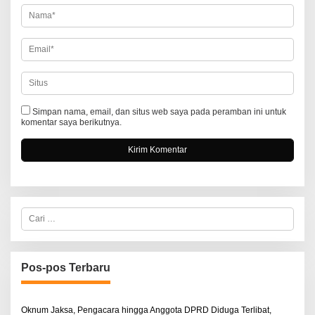
s
Simpan nama, email, dan situs web saya pada peramban ini untuk
komentar saya berikutnya.
C
a
r
i
u
n
Pos-pos Terbaru
t
u
k
:
Oknum Jaksa, Pengacara hingga Anggota DPRD Diduga Terlibat,