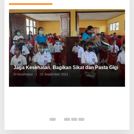
P
a
Jaga Kesehatan, Bagikan Sikat dan Pasta Gigi
A
Di Kesehatan
|
25 September 2021
Di