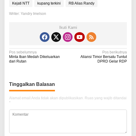
Kejati NTT
kupang terkini
RB Alias Randy
Writer: Yandry Imelson
Ikuti Kami
N
Pos sebelumnya
Pos berikutnya
Minta Iban Medah Dikeluarkan
Aliansi Timor Bersatu Tuntut
a
dari Rutan
DPRD Gelar RDP
v
i
Tinggalkan Balasan
g
a
Alamat email Anda tidak akan dipublikasikan.
Ruas yang wajib ditandai
*
s
i
p
o