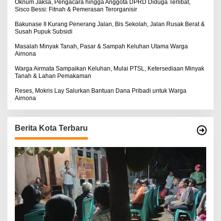
:
Oknum Jaksa, Pengacara hingga Anggota DPRD Diduga Terlibat,
Sisco Bessi: Fitnah & Pemerasan Terorganisir
Bakunase II Kurang Penerang Jalan, Bis Sekolah, Jalan Rusak Berat &
Susah Pupuk Subsidi
Masalah Minyak Tanah, Pasar & Sampah Keluhan Utama Warga
Airnona
Warga Airmata Sampaikan Keluhan, Mulai PTSL, Ketersediaan Minyak
Tanah & Lahan Pemakaman
Reses, Mokris Lay Salurkan Bantuan Dana Pribadi untuk Warga
Airnona
Berita Kota Terbaru