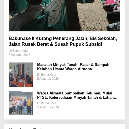
Bakunase II Kurang Penerang Jalan, Bis Sekolah,
Jalan Rusak Berat & Susah Pupuk Subsidi
Di Berita Kota
5 Agustus 2026
Masalah Minyak Tanah, Pasar & Sampah
Keluhan Utama Warga Airnona
Di Berita Kota
5 Agustus 2026
Warga Airmata Sampaikan Keluhan, Mulai
PTSL, Ketersediaan Minyak Tanah & Lahan
Pemakaman
Di Berita Kota
5 Agustus 2026