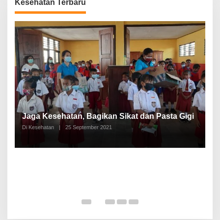
Kesehatan Terbaru
P
a
Jaga Kesehatan, Bagikan Sikat dan Pasta Gigi
A
Di Kesehatan
|
25 September 2021
Di