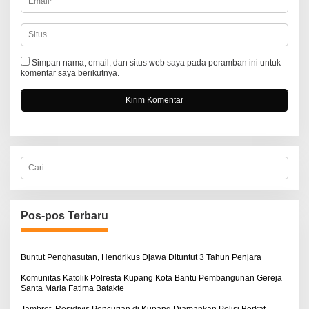
Simpan nama, email, dan situs web saya pada peramban ini untuk
komentar saya berikutnya.
C
a
r
i
u
n
Pos-pos Terbaru
t
u
k
:
Buntut Penghasutan, Hendrikus Djawa Dituntut 3 Tahun Penjara
Komunitas Katolik Polresta Kupang Kota Bantu Pembangunan Gereja
Santa Maria Fatima Batakte
Jambret, Residivis Pencurian di Kupang Diamankan Polisi Berkat