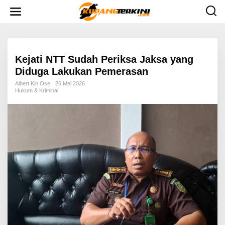
L
e
w
a
t
i
k
e
Kejati NTT Sudah Periksa Jaksa yang
k
Diduga Lakukan Pemerasan
o
n
Albert Kin Ose
26 Mei 2026
t
Hukum & Kriminal
e
n