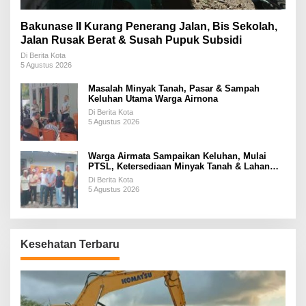
Bakunase II Kurang Penerang Jalan, Bis Sekolah,
Jalan Rusak Berat & Susah Pupuk Subsidi
Di Berita Kota
5 Agustus 2026
Masalah Minyak Tanah, Pasar & Sampah
Keluhan Utama Warga Airnona
Di Berita Kota
5 Agustus 2026
Warga Airmata Sampaikan Keluhan, Mulai
PTSL, Ketersediaan Minyak Tanah & Lahan
Pemakaman
Di Berita Kota
5 Agustus 2026
Kesehatan Terbaru