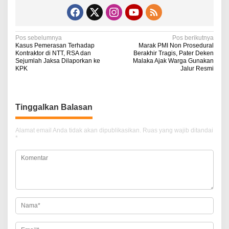
N
Pos sebelumnya
Pos berikutnya
Kasus Pemerasan Terhadap
Marak PMI Non Prosedural
a
Kontraktor di NTT, RSA dan
Berakhir Tragis, Pater Deken
Sejumlah Jaksa Dilaporkan ke
Malaka Ajak Warga Gunakan
v
KPK
Jalur Resmi
i
g
Tinggalkan Balasan
a
s
Alamat email Anda tidak akan dipublikasikan.
Ruas yang wajib ditandai
i
*
p
o
s