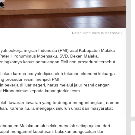
Pater Hironumimus Moensaku
ak pekerja migran Indonesia (PMI) asal Kabupaten Malaka
tu, Pater Hironumimus Moensaku, SVD, Deken Malaka,
ningkatnya kasus pemulangan PMI non prosedural tersebut.
tinkan karena banyak dipicu oleh tekanan ekonomi keluarga
ng prosedur resmi menjadi PMI.
ngin bekerja di luar negeri, harus melalui jalur resmi dengan
er Hironumimus kepada kupangterkini.com.
oleh tawaran-tawaran yang terdengar menguntungkan, namun
ian. Karena itu, ia mengajak seluruh umat dan masyarakat
upaten Malaka untuk selalu menolak setiap ajakan dari
 cepat mengambil keputusan. Lakukan pengecekan dan