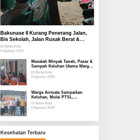
Bakunase II Kurang Penerang Jalan,
Bis Sekolah, Jalan Rusak Berat &
Susah Pupuk Subsidi
Di Berita Kota
5 Agustus 2026
Masalah Minyak Tanah, Pasar &
Sampah Keluhan Utama Warga
Airnona
Di Berita Kota
5 Agustus 2026
Warga Airmata Sampaikan
Keluhan, Mulai PTSL,
Ketersediaan Minyak Tanah &
Di Berita Kota
Lahan Pemakaman
5 Agustus 2026
Kesehatan Terbaru