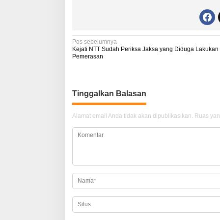
N
Pos sebelumnya
Kejati NTT Sudah Periksa Jaksa yang Diduga Lakukan
a
Pemerasan
v
i
Tinggalkan Balasan
g
a
Alamat email Anda tidak akan dipublikasikan.
Ruas yan
s
i
p
o
s