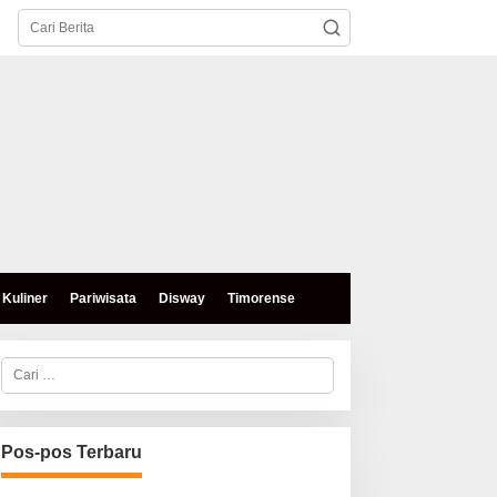
Kuliner
Pariwisata
Disway
Timorense
C
a
r
i
u
n
Pos-pos Terbaru
t
u