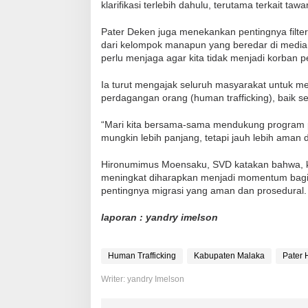
klarifikasi terlebih dahulu, terutama terkait tawa
Pater Deken juga menekankan pentingnya filteris
dari kelompok manapun yang beredar di media per
perlu menjaga agar kita tidak menjadi korban
Ia turut mengajak seluruh masyarakat untuk
perdagangan orang (human trafficking), baik 
“Mari kita bersama-sama mendukung program p
mungkin lebih panjang, tetapi jauh lebih aman 
Hironumimus Moensaku, SVD katakan bahwa, k
meningkat diharapkan menjadi momentum bagi
pentingnya migrasi yang aman dan prosedural.
laporan : yandry imelson
Human Trafficking
Kabupaten Malaka
Pater
Writer: yandry Imelson