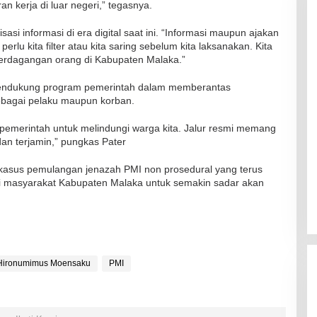
ran kerja di luar negeri,” tegasnya.
asi informasi di era digital saat ini. “Informasi maupun ajakan
lu kita filter atau kita saring sebelum kita laksanakan. Kita
 perdagangan orang di Kabupaten Malaka.”
 mendukung program pemerintah dalam memberantas
RSUD Naibonat Musnahkan Obat
sebagai pelaku maupun korban.
Kadaluarsa
Di Kesehatan
|
19 Desember 2021
emerintah untuk melindungi warga kita. Jalur resmi memang
dan terjamin,” pungkas Pater
asus pemulangan jenazah PMI non prosedural yang terus
 masyarakat Kabupaten Malaka untuk semakin sadar akan
 Hironumimus Moensaku
PMI