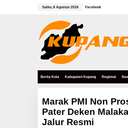
L
e
Sabtu, 8 Agustus 2026
Facebook
w
a
t
i
k
e
k
o
n
t
e
n
Berita Kota
Kabupaten Kupang
Regional
Nas
Marak PMI Non Pros
Pater Deken Malak
Jalur Resmi