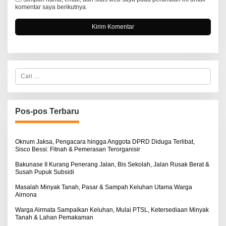
komentar saya berikutnya.
C
a
r
i
u
n
Pos-pos Terbaru
t
u
k
:
Oknum Jaksa, Pengacara hingga Anggota DPRD Diduga Terlibat,
Sisco Bessi: Fitnah & Pemerasan Terorganisir
Bakunase II Kurang Penerang Jalan, Bis Sekolah, Jalan Rusak Berat &
Susah Pupuk Subsidi
Masalah Minyak Tanah, Pasar & Sampah Keluhan Utama Warga
Airnona
Warga Airmata Sampaikan Keluhan, Mulai PTSL, Ketersediaan Minyak
Tanah & Lahan Pemakaman