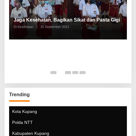
P
a
Jaga Kesehatan, Bagikan Sikat dan Pasta Gigi
A
Di Kesehatan
|
25 September 2021
Di
Trending
Kota Kupang
Polda NTT
Kabupaten Kupang