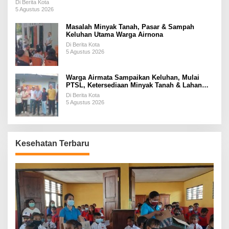
Di Berita Kota
5 Agustus 2026
Masalah Minyak Tanah, Pasar & Sampah
Keluhan Utama Warga Airnona
Di Berita Kota
5 Agustus 2026
Warga Airmata Sampaikan Keluhan, Mulai
PTSL, Ketersediaan Minyak Tanah & Lahan
Pemakaman
Di Berita Kota
5 Agustus 2026
Kesehatan Terbaru