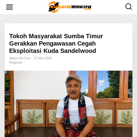
L
e
w
a
t
i
k
e
Tokoh Masyarakat Sumba Timur
k
Gerakkan Pengawasan Cegah
o
n
Eksploitasi Kuda Sandelwood
t
e
Albert Kin Ose
27 Mei 2026
n
Regional