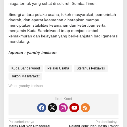
niaga ternak yang sehat di seluruh Sumba Timur.
Sinergi antara pelaku usaha, tokoh masyarakat, pemerintah
daerah, dan aparat keamanan diharapkan mampu
menciptakan stabilitas keamanan dan ketertiban serta
menjamin Kuda Sandelwood tetap menjadi simbol
kemakmuran dan kejayaan yang berkelanjutan bagi generasi
mendatang.
laporan : yandry imelson
Kuda Sandelwood
Pelaku Usaha
Stefanus Pekuwali
Tokoh Masyarakat
Writer: yandry Imelson
Ikuti Kami
N
Pos sebelumnya
Pos berikutnya
Marak PMI Non Prosedural
Pelaku Pencurian Mesin Traktor