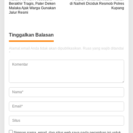
a
Berakhir Tragis, Pater Deken
di Naiheli Diciduk Resmob Polres
Malaka Ajak Warga Gunakan
Kupang
v
Jalur Resmi
i
g
Tinggalkan Balasan
a
s
Alamat email Anda tidak akan dipublikasikan.
Ruas yang wajib ditandai
i
*
p
o
s
Simpan nama, email, dan situs web saya pada peramban ini untuk