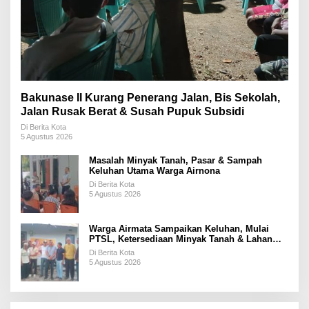
Bakunase II Kurang Penerang Jalan, Bis Sekolah,
Jalan Rusak Berat & Susah Pupuk Subsidi
Di Berita Kota
5 Agustus 2026
Masalah Minyak Tanah, Pasar & Sampah
Keluhan Utama Warga Airnona
Di Berita Kota
5 Agustus 2026
Warga Airmata Sampaikan Keluhan, Mulai
PTSL, Ketersediaan Minyak Tanah & Lahan
Pemakaman
Di Berita Kota
5 Agustus 2026