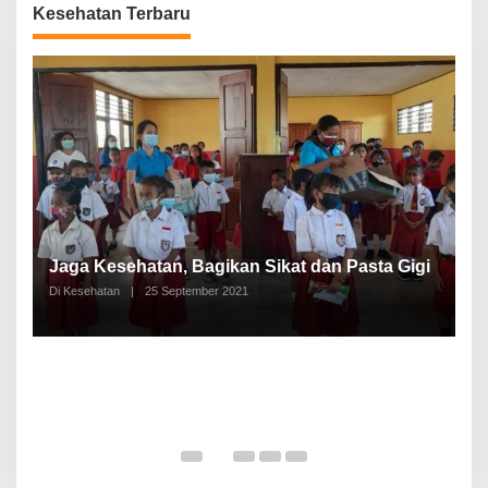
Kesehatan Terbaru
P
a
Jaga Kesehatan, Bagikan Sikat dan Pasta Gigi
A
Di Kesehatan
|
25 September 2021
Di