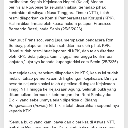
melibatkan Kepala Kejaksaan Negeri (Kajari) Medan
berinisial RSA beserta sejumlah jaksa, terhadap pihak
kontraktor di wilayah Nusa Tenggara Timur (NTT), telah
resmi dilaporkan ke Komisi Pemberantasan Korupsi (KPK).
Hal ini dikonfirmasi oleh kuasa hukum pelapor, Fransisco
Bernando Bessi, pada Senin (25/5/2026).
Menurut Fransisco, yang juga merupakan pengacara Roni
Sonbay, pelaporan ini telah sah diterima oleh pihak KPK.
“Kami sudah resmi buat laporan di KPK, dan telah diterima
oleh KPK. Selanjutnya kami tinggal menunggu konfirmasi
lanjutan,” ujarnya kepada kupangterkini.com Senin (25/5/26)
Ia menjelaskan, sebelum dilaporkan ke KPK, kasus ini sudah
melalui tahap pemeriksaan di lingkungan kejaksaan. Dirinya
beserta sejumlah saksi telah diperiksa di tingkat Kejaksaan
Tinggi NTT hingga ke Kejaksaan Agung. Seluruh bukti yang
dikumpulkan, termasuk keterangan dari Roni Sonbay dan
Didik, yang sebelumnya telah diperiksa di Bidang
Pengawasan (Aswas) NTT, kini telah diserahkan sepenuhnya
kepada KPK.
“Semua bukti yang kami bawa dan diperiksa di Aswas NTT,
baik dari Roni maupun dari Didik, sudah diserahkan semua