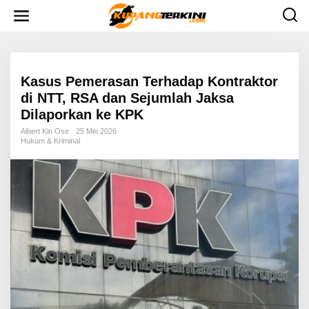
L
e
w
a
t
i
k
e
Kasus Pemerasan Terhadap Kontraktor
k
di NTT, RSA dan Sejumlah Jaksa
o
n
Dilaporkan ke KPK
t
e
Albert Kin Ose
25 Mei 2026
n
Hukum & Kriminal