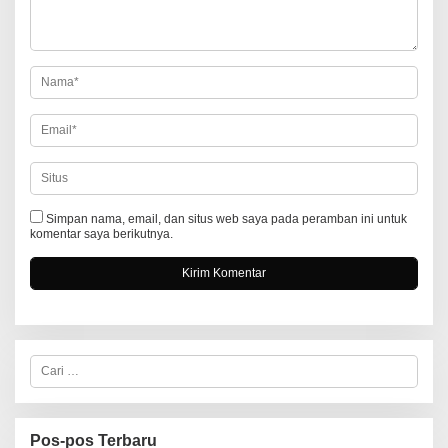
p
o
s
Simpan nama, email, dan situs web saya pada peramban ini untuk
komentar saya berikutnya.
C
a
r
i
u
n
Pos-pos Terbaru