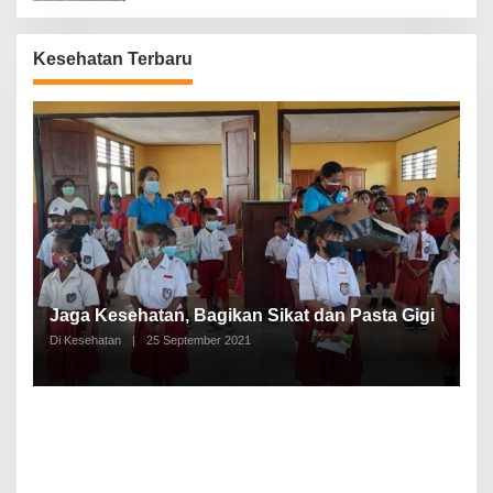
Kesehatan Terbaru
P
a
Jaga Kesehatan, Bagikan Sikat dan Pasta Gigi
A
Di Kesehatan
|
25 September 2021
Di