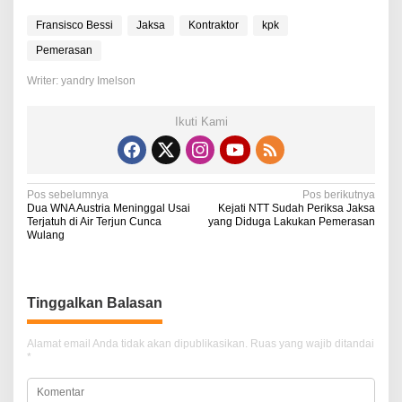
Fransisco Bessi
Jaksa
Kontraktor
kpk
Pemerasan
Writer: yandry Imelson
Ikuti Kami
N
Pos sebelumnya
Pos berikutnya
Dua WNA Austria Meninggal Usai
Kejati NTT Sudah Periksa Jaksa
a
Terjatuh di Air Terjun Cunca
yang Diduga Lakukan Pemerasan
Wulang
v
i
g
Tinggalkan Balasan
a
Alamat email Anda tidak akan dipublikasikan.
Ruas yang wajib ditandai
s
*
i