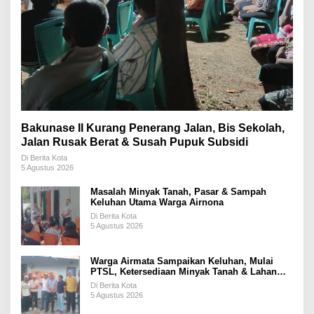
Bakunase II Kurang Penerang Jalan, Bis Sekolah,
Jalan Rusak Berat & Susah Pupuk Subsidi
Di Berita Kota
5 Agustus 2026
Masalah Minyak Tanah, Pasar & Sampah
Keluhan Utama Warga Airnona
Di Berita Kota
5 Agustus 2026
Warga Airmata Sampaikan Keluhan, Mulai
PTSL, Ketersediaan Minyak Tanah & Lahan
Pemakaman
Di Berita Kota
5 Agustus 2026