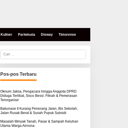
Kuliner
Pariwisata
Disway
Timorense
C
a
r
i
u
n
Pos-pos Terbaru
t
eses, Mokris Lay Salurkan
Aksi Damai di PN Kupang:
u
antuan Dana Pribadi
Keluarga Tuding Proses
k
ntuk Warga Airnona
Hukum Kasus Sebastian
:
Oknum Jaksa, Pengacara hingga Anggota DPRD
Diduga Terlibat, Sisco Bessi: Fitnah & Pemerasan
Bokol Sarat Rekayasa
Terorganisir
Bakunase II Kurang Penerang Jalan, Bis Sekolah,
Jalan Rusak Berat & Susah Pupuk Subsidi
Masalah Minyak Tanah, Pasar & Sampah Keluhan
Utama Warga Airnona