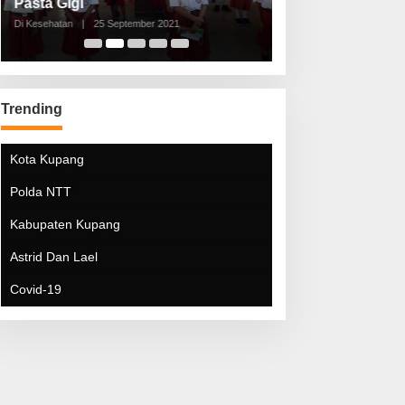
Pasta Gigi
Lebaran Lebih 
Di Kesehatan
|
25 September 2021
Di Kesehatan
|
5 Mei 20
Trending
Kota Kupang
Polda NTT
Kabupaten Kupang
Astrid Dan Lael
Covid-19