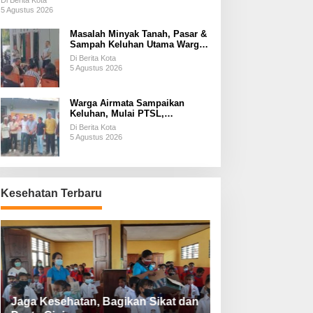
Di Berita Kota
5 Agustus 2026
Masalah Minyak Tanah, Pasar &
Sampah Keluhan Utama Warga
Airnona
Di Berita Kota
5 Agustus 2026
Warga Airmata Sampaikan
Keluhan, Mulai PTSL,
Ketersediaan Minyak Tanah &
Di Berita Kota
Lahan Pemakaman
5 Agustus 2026
Kesehatan Terbaru
Jaga Kesehatan, Bagikan Sikat dan
Perketat Protoko