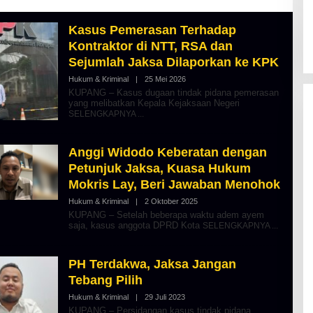
Kasus Pemerasan Terhadap
Kontraktor di NTT, RSA dan
Sejumlah Jaksa Dilaporkan ke KPK
Hukum & Kriminal
|
25 Mei 2026
O
L
KUPANG – Kasus dugaan tindak pidana pemerasan
E
yang melibatkan Kepala Kejaksaan Negeri
H
SELENGKAPNYA
A
L
B
E
Anggi Widodo Keberatan dengan
R
Petunjuk Jaksa, Kuasa Hukum
T
K
Mokris Lay, Beri Jawaban Menohok
I
N
Hukum & Kriminal
|
2 Oktober 2025
O
O
L
KUPANG – Setelah beberapa waktu adem ayem
S
E
saja, kasus anggota DPRD Kota
SELENGKAPNYA
E
H
A
L
B
PH Terdakwa, Jaksa Jangan
E
Tebang Pilih
R
T
Hukum & Kriminal
|
29 Juli 2023
O
K
L
I
KUPANG – Persidangan kasus tindak pidana