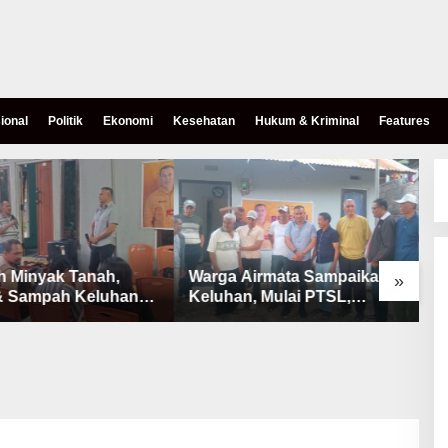
ional
Politik
Ekonomi
Kesehatan
Hukum & Kriminal
Features
h Minyak Tanah,
Warga Airmata Sampaikan
R
»
& Sampah Keluhan
Keluhan, Mulai PTSL,
B
Warga Airnona
Ketersediaan Minyak Tanah
u
& Lahan Pemakaman