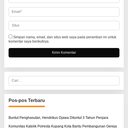
Simpan nama, email, dan situs web saya pada peramban ini untuk
komentar saya berikutnya.
C
a
r
i
u
n
Pos-pos Terbaru
t
u
k
:
Buntut Penghasutan, Hendrikus Djawa Dituntut 3 Tahun Penjara
Komunitas Katolik Polresta Kupang Kota Bantu Pembangunan Gereja