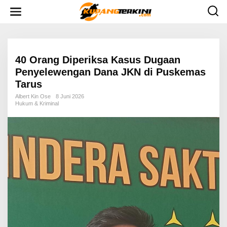
L
e
w
a
t
i
k
e
40 Orang Diperiksa Kasus Dugaan
k
Penyelewengan Dana JKN di Puskemas
o
n
Tarus
t
e
Albert Kin Ose
8 Juni 2026
n
Hukum & Kriminal