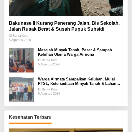
Bakunase II Kurang Penerang Jalan, Bis Sekolah,
Jalan Rusak Berat & Susah Pupuk Subsidi
Di Berita Kota
5 Agustus 2026
Masalah Minyak Tanah, Pasar & Sampah
Keluhan Utama Warga Airnona
Di Berita Kota
5 Agustus 2026
Warga Airmata Sampaikan Keluhan, Mulai
PTSL, Ketersediaan Minyak Tanah & Lahan
Pemakaman
Di Berita Kota
5 Agustus 2026
Kesehatan Terbaru