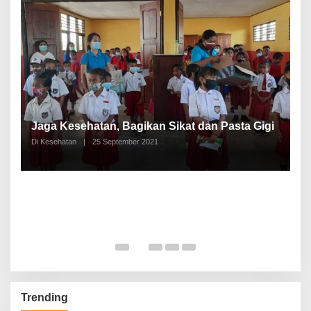
P
a
Jaga Kesehatan, Bagikan Sikat dan Pasta Gigi
A
Di Kesehatan
|
25 September 2021
Di
Trending