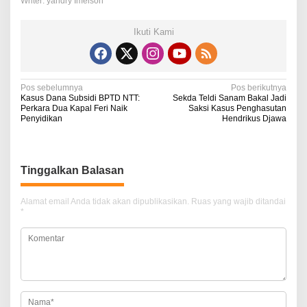
Writer: yandry Imelson
Ikuti Kami
N
Pos sebelumnya
Pos berikutnya
Kasus Dana Subsidi BPTD NTT:
Sekda Teldi Sanam Bakal Jadi
a
Perkara Dua Kapal Feri Naik
Saksi Kasus Penghasutan
Penyidikan
Hendrikus Djawa
v
i
g
Tinggalkan Balasan
a
Alamat email Anda tidak akan dipublikasikan.
Ruas yang wajib ditandai
s
*
i
p
o
s