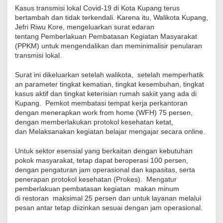
Kasus transmisi lokal Covid-19 di Kota Kupang terus
bertambah dan tidak terkendali. Karena itu, Walikota Kupang,
Jefri Riwu Kore, mengeluarkan
s
urat
e
daran
tentang Pemberlakuan Pembatasan Kegiatan Masyarakat
(PPKM) untuk mengendalikan dan meminimalisir penularan
transmisi lokal.
Surat ini dikeluarkan setelah walikota,
setelah
memperhatik
an parameter tingkat kematian, tingkat kesembuhan, tingkat
kasus aktif dan tingkat keterisian rumah saki
it yang ada di
Kupang.
Pemkot m
embatasi tempat kerja perkantoran
dengan menerapkan
w
ork
f
rom
h
ome (WFH) 75 persen,
dengan memberlakukan protokol kesehatan ketat
,
dan
Melaksanakan kegiatan belajar mengajar secara online.
Untuk sektor esensial yang berkaitan dengan kebutuhan
pokok masyarakat, tetap dapat beroperasi 100 persen,
dengan pengaturan jam operasional dan kapasitas, serta
penerapan protokol kesehatan
(Prokes)
. Mengatur
pemberlakuan pembatasan kegiatan makan minum
di
restoran maksimal
25 persen dan untuk layanan melalui
pesan antar tetap dii
z
inkan sesuai dengan jam operasional.