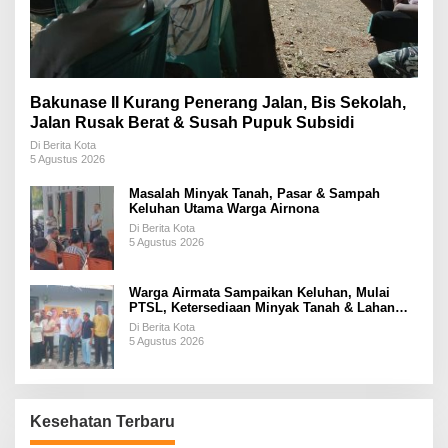
Bakunase II Kurang Penerang Jalan, Bis Sekolah,
Jalan Rusak Berat & Susah Pupuk Subsidi
Di Berita Kota
5 Agustus 2026
Masalah Minyak Tanah, Pasar & Sampah
Keluhan Utama Warga Airnona
Di Berita Kota
5 Agustus 2026
Warga Airmata Sampaikan Keluhan, Mulai
PTSL, Ketersediaan Minyak Tanah & Lahan
Pemakaman
Di Berita Kota
5 Agustus 2026
Kesehatan Terbaru