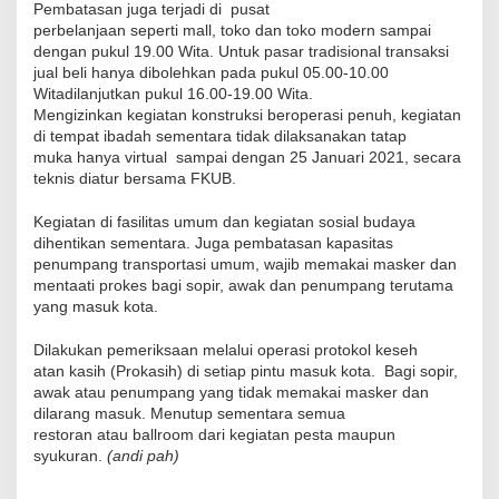
Pembatasan
juga terjadi di
pusat
perbelanjaan
seperti
mall
,
tok
o
dan
toko modern sampai
dengan pukul 19.00
Wita
. Untuk pasar tradisional transaksi
jual beli
hanya dibolehkan
pada pukul 05.00-10.00
Witadilanjutkan pukul 16.00-19.00 Wita.
Mengi
z
inkan kegiatan konstruksi beroperasi
penuh, k
egiatan
di tempat ibadah sementara tidak dilaksanakan tatap
muka
hanya
virtual sampai dengan 25 Januari 2021, secara
teknis diatur bersama FKUB.
Kegiatan di fasilitas umum dan kegiatan sosial budaya
dihentikan sementara.
Juga
pembatasan kapasitas
penumpang transportasi umum
,
wajib memakai masker dan
mentaati pro
kes bagi
sopir, awak dan penumpang terutama
yang masuk
kota.
Dilakukan pemeriksaan melalui
o
perasi
p
rotokol
k
eseh
atan
k
asih
(Prokasih
) di setiap pintu masuk
kota.
Bagi sopir,
awak atau penumpang yang tidak memakai masker dan
dilarang masu
k.
Menutup sementara semua
restoran
atau
ballroom dari kegiatan pesta maupun
syukuran
.
(andi pah)