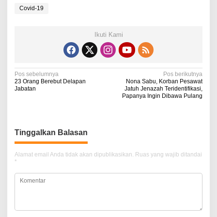
Covid-19
Ikuti Kami
N
Pos sebelumnya
Pos berikutnya
23 Orang Berebut Delapan
Nona Sabu, Korban Pesawat
a
Jabatan
Jatuh Jenazah Teridentifikasi,
Papanya Ingin Dibawa Pulang
v
i
g
Tinggalkan Balasan
a
Alamat email Anda tidak akan dipublikasikan.
Ruas yang wajib ditandai
s
*
i
p
o
s