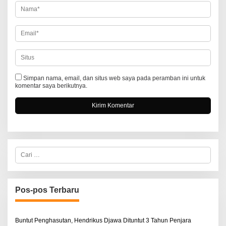
Simpan nama, email, dan situs web saya pada peramban ini untuk
komentar saya berikutnya.
C
a
r
i
u
n
Pos-pos Terbaru
t
u
k
:
Buntut Penghasutan, Hendrikus Djawa Dituntut 3 Tahun Penjara