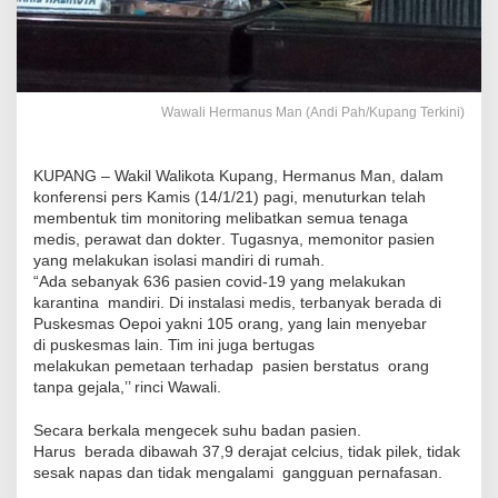
Wawali Hermanus Man (Andi Pah/Kupang Terkini)
KUPANG
–
Wakil Walikota Kupang, Hermanus Man, dalam
ko
n
f
e
rensi
p
e
rs
Kamis (14/1/21)
pagi, menuturkan
telah
membentuk tim monitoring melibatkan semua tenaga
medis
,
perawat dan dokter
.
Tugasnya, memonitor pasien
yang melakukan isolasi mandiri di rumah.
“Ada sebanyak 636 pasien covid-19 yang melakukan
karantina mandiri
. Di instalasi medis, t
erbanyak
berada
di
Puskesmas Oepoi yakni 105 orang, yang lain menyebar
di
p
uskesmas lain. Tim ini juga bertugas
melakuka
n
pemetaan terhadap pasien
berstatus
orang
tanpa gejala
,’’ rinci Wawali.
Secara berkala mengecek suhu badan pasien.
Harus
berada
dibawah 37,9 d
er
ajat celcius, tidak pilek, tidak
sesak napas
dan
tidak
mengalami
gangguan pernafasan
.