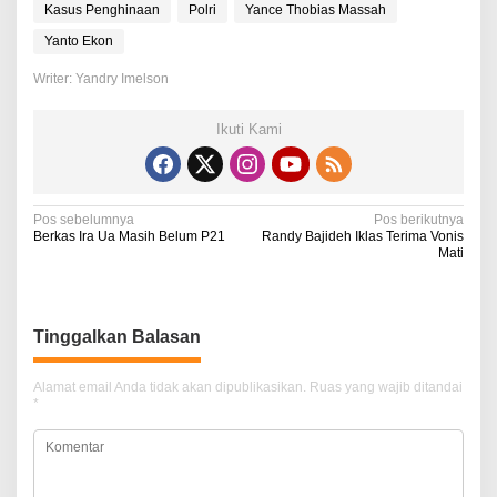
Kasus Penghinaan
Polri
Yance Thobias Massah
Yanto Ekon
Writer: Yandry Imelson
Ikuti Kami
N
Pos sebelumnya
Pos berikutnya
Berkas Ira Ua Masih Belum P21
Randy Bajideh Iklas Terima Vonis
a
Mati
v
i
Tinggalkan Balasan
g
a
Alamat email Anda tidak akan dipublikasikan.
Ruas yang wajib ditandai
*
s
i
p