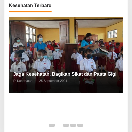
Kesehatan Terbaru
P
a
Jaga Kesehatan, Bagikan Sikat dan Pasta Gigi
A
Di Kesehatan
|
25 September 2021
Di