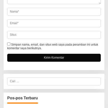
o
s
Simpan nama, email, dan situs web saya pada peramban ini untuk
komentar saya berikutnya.
C
a
r
i
u
n
Pos-pos Terbaru
t
u
k