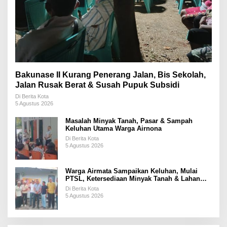
Bakunase II Kurang Penerang Jalan, Bis Sekolah,
Jalan Rusak Berat & Susah Pupuk Subsidi
Di Berita Kota
5 Agustus 2026
Masalah Minyak Tanah, Pasar & Sampah
Keluhan Utama Warga Airnona
Di Berita Kota
5 Agustus 2026
Warga Airmata Sampaikan Keluhan, Mulai
PTSL, Ketersediaan Minyak Tanah & Lahan
Pemakaman
Di Berita Kota
5 Agustus 2026