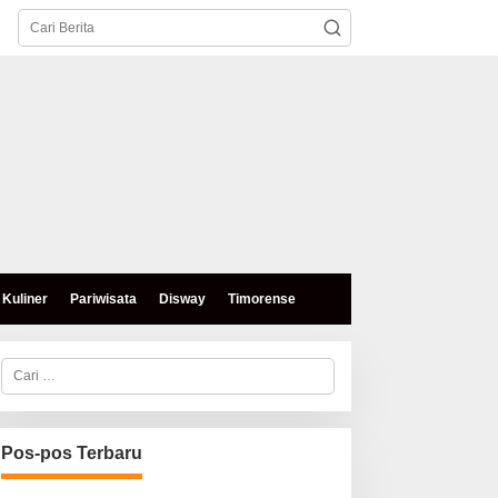
Kuliner
Pariwisata
Disway
Timorense
C
a
r
i
u
n
Pos-pos Terbaru
t
u