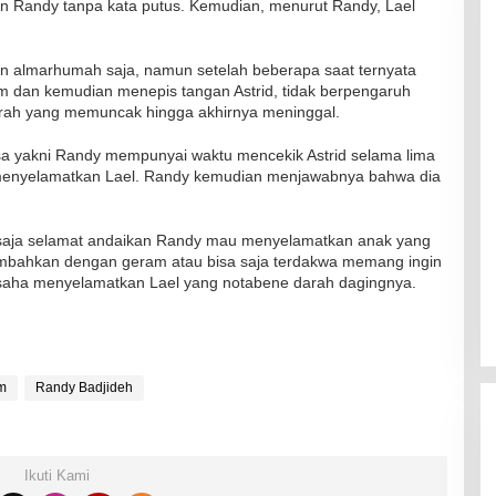
n Randy tanpa kata putus. Kemudian, menurut Randy, Lael
kan almarhumah saja, namun setelah beberapa saat ternyata
ram dan kemudian menepis tangan Astrid, tidak berpengaruh
rah yang memuncak hingga akhirnya meninggal.
RSUD Naibonat Musnahkan Obat
sa yakni Randy mempunyai waktu mencekik Astrid selama lima
Kadaluarsa
 menyelamatkan Lael. Randy kemudian menjawabnya bahwa dia
Di Kesehatan
|
19 Desember 2021
saja selamat andaikan Randy mau menyelamatkan anak yang
ambahkan dengan geram atau bisa saja terdakwa memang ingin
usaha menyelamatkan Lael yang notabene darah dagingnya.
im
Randy Badjideh
Ikuti Kami