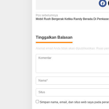
N
Pos sebelumnya
Mobil Rush Bergerak Ketika Randy Berada Di Penkase
a
v
i
Tinggalkan Balasan
g
Alamat email Anda tidak akan dipublikasikan.
Ruas yan
a
s
i
p
o
s
Simpan nama, email, dan situs web saya pada peram