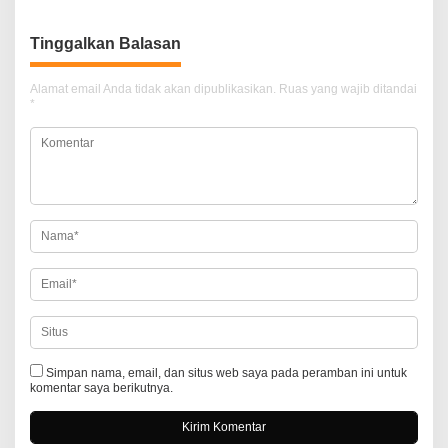
v
i
Tinggalkan Balasan
g
a
Alamat email Anda tidak akan dipublikasikan.
Ruas yang wajib ditandai
*
s
i
p
o
s
Simpan nama, email, dan situs web saya pada peramban ini untuk
komentar saya berikutnya.