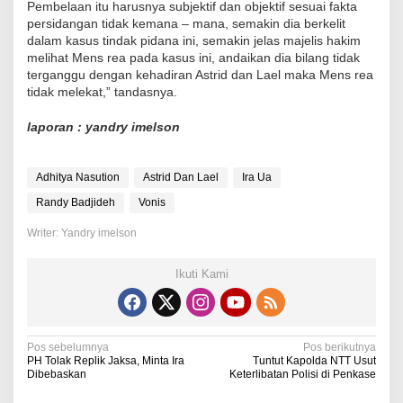
Pembelaan itu harusnya subjektif dan objektif sesuai fakta
persidangan tidak kemana – mana, semakin dia berkelit
dalam kasus tindak pidana ini, semakin jelas majelis hakim
melihat Mens rea pada kasus ini, andaikan dia bilang tidak
terganggu dengan kehadiran Astrid dan Lael maka Mens rea
tidak melekat,” tandasnya.
laporan : yandry imelson
Adhitya Nasution
Astrid Dan Lael
Ira Ua
Randy Badjideh
Vonis
Writer: Yandry imelson
Ikuti Kami
N
Pos sebelumnya
Pos berikutnya
PH Tolak Replik Jaksa, Minta Ira
Tuntut Kapolda NTT Usut
a
Dibebaskan
Keterlibatan Polisi di Penkase