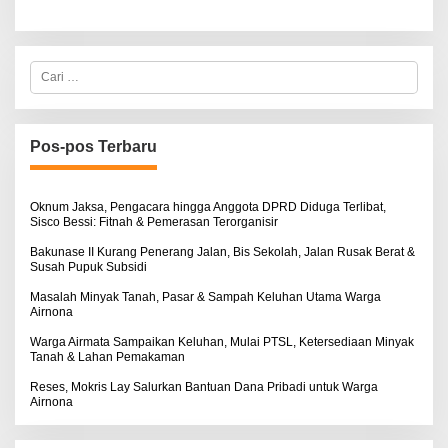
C
a
r
i
u
n
Pos-pos Terbaru
t
u
k
:
Oknum Jaksa, Pengacara hingga Anggota DPRD Diduga Terlibat,
Sisco Bessi: Fitnah & Pemerasan Terorganisir
Bakunase II Kurang Penerang Jalan, Bis Sekolah, Jalan Rusak Berat &
Susah Pupuk Subsidi
Masalah Minyak Tanah, Pasar & Sampah Keluhan Utama Warga
Airnona
Warga Airmata Sampaikan Keluhan, Mulai PTSL, Ketersediaan Minyak
Tanah & Lahan Pemakaman
Reses, Mokris Lay Salurkan Bantuan Dana Pribadi untuk Warga
Airnona