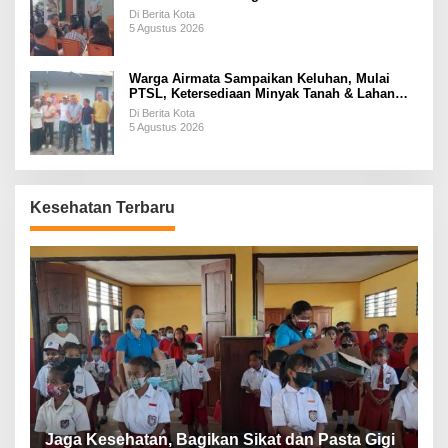
Di Berita Kota
5 Agustus 2026
Warga Airmata Sampaikan Keluhan, Mulai
PTSL, Ketersediaan Minyak Tanah & Lahan
Pemakaman
Di Berita Kota
5 Agustus 2026
Kesehatan Terbaru
P
a
Jaga Kesehatan, Bagikan Sikat dan Pasta Gigi
A