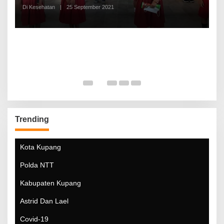
Di Kesehatan
|
25 September 2021
Di
Trending
Kota Kupang
Polda NTT
Kabupaten Kupang
Astrid Dan Lael
Covid-19