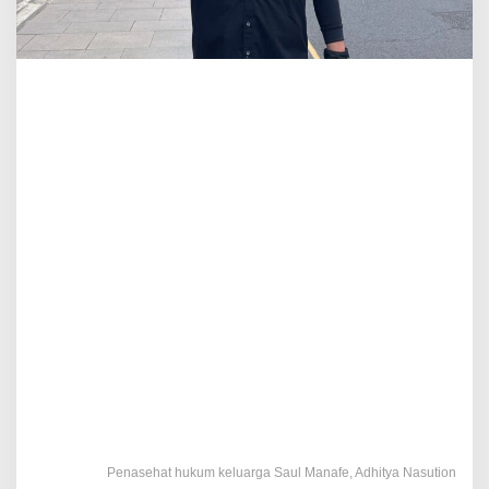
Penasehat hukum keluarga Saul Manafe, Adhitya Nasution