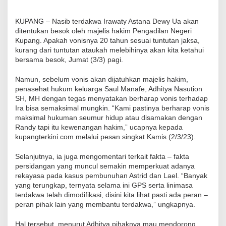
KUPANG – Nasib terdakwa Irawaty Astana Dewy Ua akan
ditentukan besok oleh majelis hakim Pengadilan Negeri
Kupang. Apakah vonisnya 20 tahun sesuai tuntutan jaksa,
kurang dari tuntutan ataukah melebihinya akan kita ketahui
bersama besok, Jumat (3/3) pagi.
Namun, sebelum vonis akan dijatuhkan majelis hakim,
penasehat hukum keluarga Saul Manafe, Adhitya Nasution
SH, MH dengan tegas menyatakan berharap vonis terhadap
Ira bisa semaksimal mungkin. “Kami pastinya berharap vonis
maksimal hukuman seumur hidup atau disamakan dengan
Randy tapi itu kewenangan hakim,” ucapnya kepada
kupangterkini.com melalui pesan singkat Kamis (2/3/23).
Selanjutnya, ia juga mengomentari terkait fakta – fakta
persidangan yang muncul semakin memperkuat adanya
rekayasa pada kasus pembunuhan Astrid dan Lael. “Banyak
yang terungkap, ternyata selama ini GPS serta linimasa
terdakwa telah dimodifikasi, disini kita lihat pasti ada peran –
peran pihak lain yang membantu terdakwa,” ungkapnya.
Hal tersebut, menurut Adhitya pihaknya mau mendorong