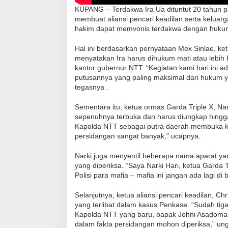
KUPANG – Terdakwa Ira Ua dituntut 20 tahun 
membuat aliansi pencari keadilan serta keluarg
hakim dapat memvonis terdakwa dengan hukum
Hal ini berdasarkan pernyataan Mex Sinlae, 
menyatakan Ira harus dihukum mati atau lebih b
kantor gubernur NTT. “Kegiatan kami hari ini
putusannya yang paling maksimal dari hukum ya
tegasnya .
Sementara itu, ketua ormas Garda Triple X, 
sepenuhnya terbuka dan harus diungkap hingga
Kapolda NTT sebagai putra daerah membuka kem
persidangan sangat banyak,” ucapnya.
Narki juga menyentil beberapa nama aparat yan
yang diperiksa. “Saya Narki Hari, ketua Garda 
Polisi para mafia – mafia ini jangan ada lagi d
Selanjutnya, ketua aliansi pencari keadilan, 
yang terlibat dalam kasus Penkase. “Sudah tig
Kapolda NTT yang baru, bapak Johni Asadoma
dalam fakta persidangan mohon diperiksa,” un