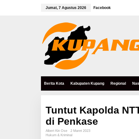
L
e
Jumat, 7 Agustus 2026
Facebook
w
a
t
i
k
e
k
o
n
t
e
n
Berita Kota
Kabupaten Kupang
Regional
Nas
Tuntut Kapolda NTT 
di Penkase
Albert Kin Ose
2 Maret 2023
Hukum & Kriminal