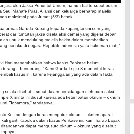
penjara oleh Jaksa Penuntut Umum, namun hal tersebut belum
a Saul Manafe Puas. Aliansi dan keluarga berharap majelis
an maksimal pada Jumat (3/3) besok.
ketua ormas Garuda Kupang kepada kupangterkini.com yang
erat dari tuntutan jaksa disela aksi damai yang digelar depan
RSUD Naibonat Musnahkan Obat
 adalah untuk mendukung majelis hakim dalam memberikan
Kadaluarsa
ng berlaku di negara Republik Indonesia yaitu hukuman mati,”
Di Kesehatan
|
19 Desember 2021
Narki Hari menambahkan bahwa kasus Penkase belum
 terang – benderang. “Kami Garda Triple X menuntut keras
bali kasus ini, karena kejanggalan yang ada dalam fakta
g selalu disebut – sebut dalam persidangan oleh para saksi
Triple X minta ini diusut karena ada keterlibatan oknum – oknum
i bumi Flobamora,” tandasnya.
Christo Kolimo dengan keras mengutuk oknum – oknum aparat
a kali ganti Kapolda dalam kasus Penkase ini, kami harap bapak
 ditangannya dapat mengusutg oknum – oknum yang disebut
gkapnya.