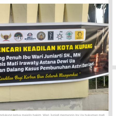
ndukung ketua majelis hakim, Wari Juniati memvonis Ira Ua hukuman mati