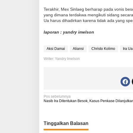
Terakhir, Mex Sinlaeg berharap pada vonis bes
yang dimana terdakwa mengikuti sidang secara 
Ua harus dihadirkan karena tidak ada yang spe
laporan : yandry imelson
Aksi Damai
Aliansi
Christo Kolimo
Ira Ua
Writer: Yandry Imelson
N
Pos sebelumnya
Nasib Ira Ditentukan Besok, Kasus Penkase Dilanjutka
a
v
i
Tinggalkan Balasan
g