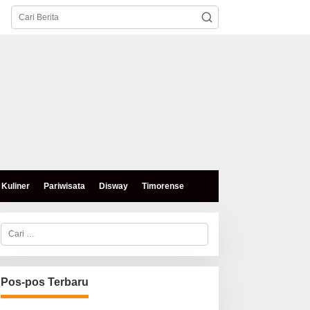
Kuliner
Pariwisata
Disway
Timorense
C
a
r
i
u
n
Pos-pos Terbaru
t
u