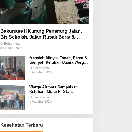
Bakunase II Kurang Penerang Jalan,
Bis Sekolah, Jalan Rusak Berat &
Susah Pupuk Subsidi
Di Berita Kota
5 Agustus 2026
Masalah Minyak Tanah, Pasar &
Sampah Keluhan Utama Warga
Airnona
Di Berita Kota
5 Agustus 2026
Warga Airmata Sampaikan
Keluhan, Mulai PTSL,
Ketersediaan Minyak Tanah &
Di Berita Kota
Lahan Pemakaman
5 Agustus 2026
Kesehatan Terbaru