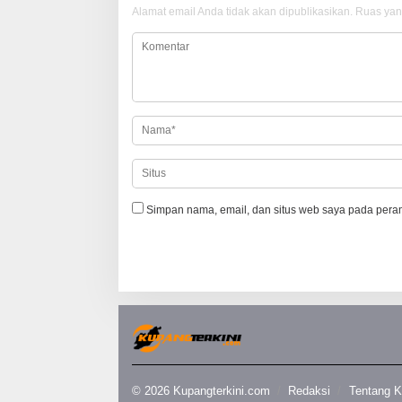
Alamat email Anda tidak akan dipublikasikan.
Ruas yan
a
s
i
p
o
s
Simpan nama, email, dan situs web saya pada peram
© 2026 Kupangterkini.com
Redaksi
Tentang 