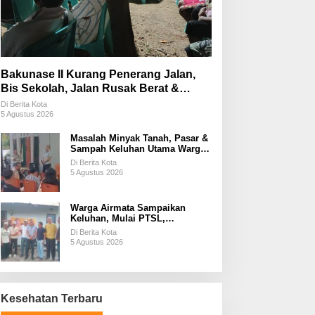
Bakunase II Kurang Penerang Jalan,
Bis Sekolah, Jalan Rusak Berat &
Susah Pupuk Subsidi
Di Berita Kota
5 Agustus 2026
Masalah Minyak Tanah, Pasar &
Sampah Keluhan Utama Warga
Airnona
Di Berita Kota
5 Agustus 2026
Warga Airmata Sampaikan
Keluhan, Mulai PTSL,
Ketersediaan Minyak Tanah &
Di Berita Kota
Lahan Pemakaman
5 Agustus 2026
Kesehatan Terbaru