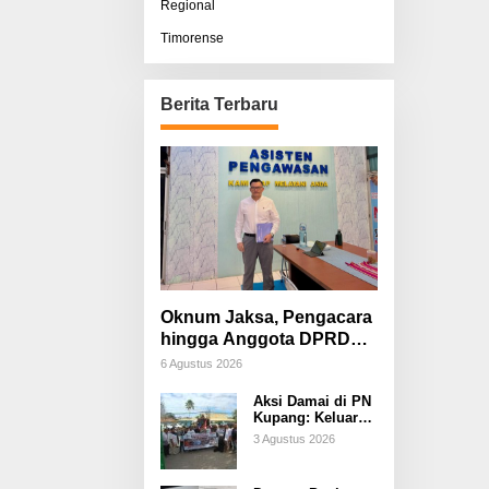
Regional
Timorense
Berita Terbaru
Oknum Jaksa, Pengacara
hingga Anggota DPRD
Diduga Terlibat, Sisco
6 Agustus 2026
Bessi: Fitnah &
Aksi Damai di PN
Pemerasan Terorganisir
Kupang: Keluarga
Tuding Proses
3 Agustus 2026
Hukum Kasus
Sebastian Bokol
Sarat Rekayasa