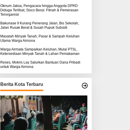
k
ntuk Warga Airnona
Hukum Kasus Sebastian
:
Oknum Jaksa, Pengacara hingga Anggota DPRD
Diduga Terlibat, Sisco Bessi: Fitnah & Pemerasan
Bokol Sarat Rekayasa
Terorganisir
Bakunase II Kurang Penerang Jalan, Bis Sekolah,
Jalan Rusak Berat & Susah Pupuk Subsidi
Masalah Minyak Tanah, Pasar & Sampah Keluhan
Utama Warga Airnona
Warga Airmata Sampaikan Keluhan, Mulai PTSL,
Ketersediaan Minyak Tanah & Lahan Pemakaman
Reses, Mokris Lay Salurkan Bantuan Dana Pribadi
untuk Warga Airnona
Berita Kota Terbaru