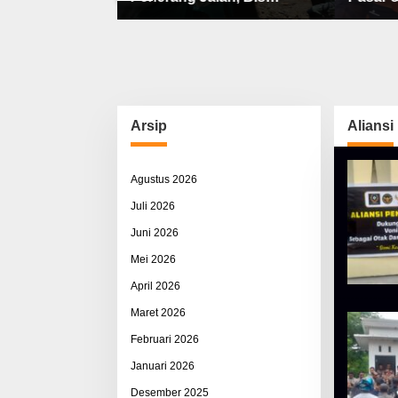
bat, Sisco
Sekolah, Jalan Rusak Berat
Utama 
ah & Pemerasan
& Susah Pupuk Subsidi
Arsip
Aliansi
Agustus 2026
Juli 2026
Juni 2026
Mei 2026
April 2026
Maret 2026
Februari 2026
Januari 2026
Desember 2025