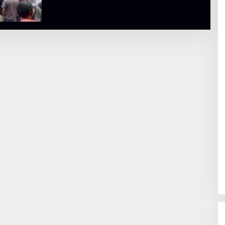
L
B
E
R
T
K
I
N
O
S
E