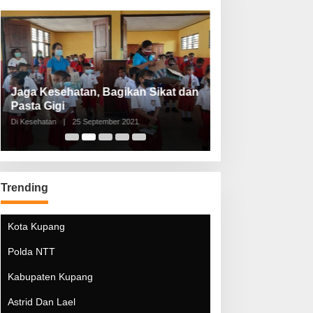
Jaga Kesehatan, Bagikan Sikat dan
Perketat Protoko
Pasta Gigi
Lebaran Lebih 
Di Kesehatan
|
25 September 2021
Di Kesehatan
|
5 Mei 20
Trending
Kota Kupang
Polda NTT
Kabupaten Kupang
Astrid Dan Lael