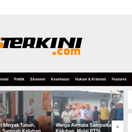
ional
Politik
Ekonomi
Kesehatan
Hukum & Kriminal
Features
h Minyak Tanah,
Warga Airmata Sampaikan
R
»
& Sampah Keluhan
Keluhan, Mulai PTSL,
B