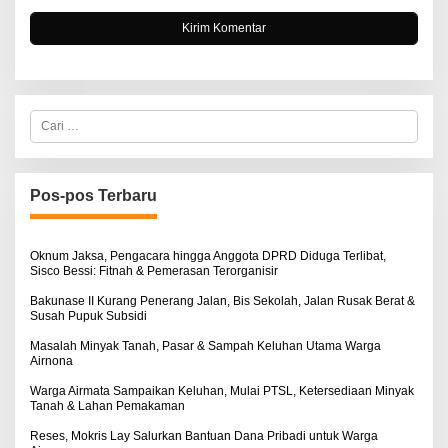
C
a
r
i
u
n
Pos-pos Terbaru
t
u
k
:
Oknum Jaksa, Pengacara hingga Anggota DPRD Diduga Terlibat,
Sisco Bessi: Fitnah & Pemerasan Terorganisir
Bakunase II Kurang Penerang Jalan, Bis Sekolah, Jalan Rusak Berat &
Susah Pupuk Subsidi
Masalah Minyak Tanah, Pasar & Sampah Keluhan Utama Warga
Airnona
Warga Airmata Sampaikan Keluhan, Mulai PTSL, Ketersediaan Minyak
Tanah & Lahan Pemakaman
Reses, Mokris Lay Salurkan Bantuan Dana Pribadi untuk Warga