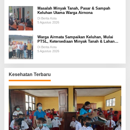
Masalah Minyak Tanah, Pasar & Sampah
Keluhan Utama Warga Airnona
Di Berita Kota
5 Agustus 2026
Warga Airmata Sampaikan Keluhan, Mulai
PTSL, Ketersediaan Minyak Tanah & Lahan
Pemakaman
Di Berita Kota
5 Agustus 2026
Kesehatan Terbaru