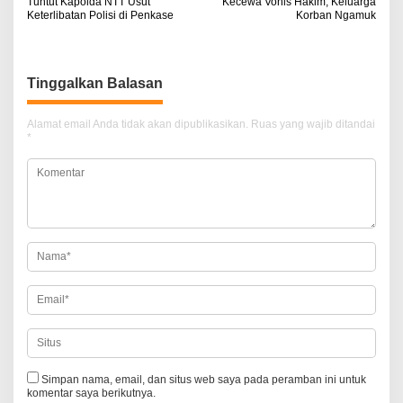
Tuntut Kapolda NTT Usut
Kecewa Vonis Hakim, Keluarga
a
Keterlibatan Polisi di Penkase
Korban Ngamuk
v
i
Tinggalkan Balasan
g
a
Alamat email Anda tidak akan dipublikasikan.
Ruas yang wajib ditandai
*
s
i
p
o
s
Simpan nama, email, dan situs web saya pada peramban ini untuk
komentar saya berikutnya.