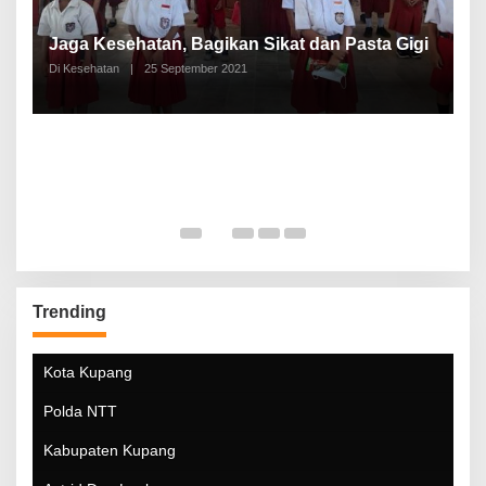
P
a
Jaga Kesehatan, Bagikan Sikat dan Pasta Gigi
A
Di Kesehatan
|
25 September 2021
Di
Trending
Kota Kupang
Polda NTT
Kabupaten Kupang