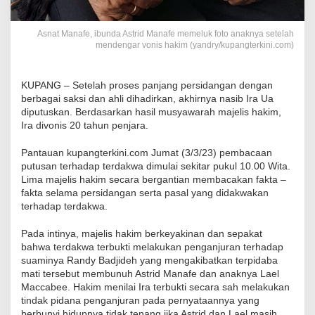
Asnat Manafe, ibunda Astrid Manafe memeluk foto anaknya setelah
mendengar vonis hakim (yandry/kupangterkini.com)
KUPANG – Setelah proses panjang persidangan dengan
berbagai saksi dan ahli dihadirkan, akhirnya nasib Ira Ua
diputuskan. Berdasarkan hasil musyawarah majelis hakim,
Ira divonis 20 tahun penjara.
Pantauan kupangterkini.com Jumat (3/3/23) pembacaan
putusan terhadap terdakwa dimulai sekitar pukul 10.00 Wita.
Lima majelis hakim secara bergantian membacakan fakta –
fakta selama persidangan serta pasal yang didakwakan
terhadap terdakwa.
Pada intinya, majelis hakim berkeyakinan dan sepakat
bahwa terdakwa terbukti melakukan penganjuran terhadap
suaminya Randy Badjideh yang mengakibatkan terpidaba
mati tersebut membunuh Astrid Manafe dan anaknya Lael
Maccabee. Hakim menilai Ira terbukti secara sah melakukan
tindak pidana penganjuran pada pernyataannya yang
berbunyi hidupnya tidak tenang jika Astrid dan Lael masih