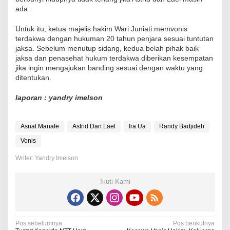
ada.
Untuk itu, ketua majelis hakim Wari Juniati memvonis
terdakwa dengan hukuman 20 tahun penjara sesuai tuntutan
jaksa. Sebelum menutup sidang, kedua belah pihak baik
jaksa dan penasehat hukum terdakwa diberikan kesempatan
jika ingin mengajukan banding sesuai dengan waktu yang
ditentukan.
laporan : yandry imelson
Asnat Manafe
Astrid Dan Lael
Ira Ua
Randy Badjideh
Vonis
Writer: Yandry Imelson
Ikuti Kami
N
Pos sebelumnya
Pos berikutnya