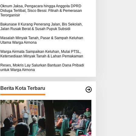
k
ntuk Warga Airnona
Hukum Kasus Sebastian
:
Oknum Jaksa, Pengacara hingga Anggota DPRD
Diduga Terlibat, Sisco Bessi: Fitnah & Pemerasan
Bokol Sarat Rekayasa
Terorganisir
Bakunase II Kurang Penerang Jalan, Bis Sekolah,
Jalan Rusak Berat & Susah Pupuk Subsidi
Masalah Minyak Tanah, Pasar & Sampah Keluhan
Utama Warga Airnona
Warga Airmata Sampaikan Keluhan, Mulai PTSL,
Ketersediaan Minyak Tanah & Lahan Pemakaman
Reses, Mokris Lay Salurkan Bantuan Dana Pribadi
untuk Warga Airnona
Berita Kota Terbaru