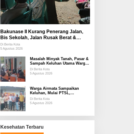
Bakunase II Kurang Penerang Jalan,
Bis Sekolah, Jalan Rusak Berat &
Susah Pupuk Subsidi
Di Berita Kota
5 Agustus 2026
Masalah Minyak Tanah, Pasar &
Sampah Keluhan Utama Warga
Airnona
Di Berita Kota
5 Agustus 2026
Warga Airmata Sampaikan
Keluhan, Mulai PTSL,
Ketersediaan Minyak Tanah &
Di Berita Kota
Lahan Pemakaman
5 Agustus 2026
Kesehatan Terbaru