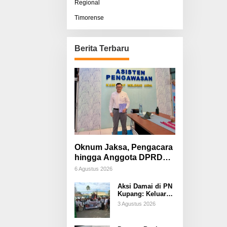
Regional
Timorense
Berita Terbaru
Oknum Jaksa, Pengacara
hingga Anggota DPRD
Diduga Terlibat, Sisco
6 Agustus 2026
Bessi: Fitnah &
Aksi Damai di PN
Pemerasan Terorganisir
Kupang: Keluarga
Tuding Proses
3 Agustus 2026
Hukum Kasus
Sebastian Bokol
Sarat Rekayasa