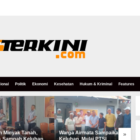
ional
Politik
Ekonomi
Kesehatan
Hukum & Kriminal
Features
h Minyak Tanah,
Warga Airmata Sampaikan
R
»
& Sampah Keluhan
Keluhan, Mulai PTSL,
B