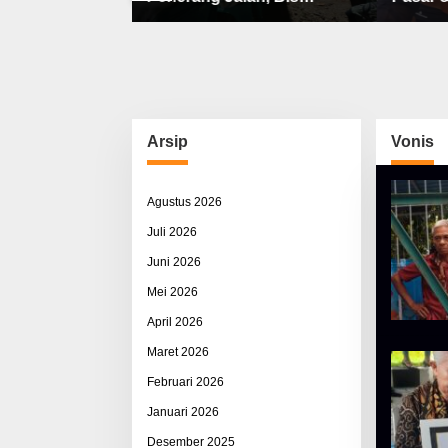
bat, Sisco
Sekolah, Jalan Rusak Berat
Utama 
ah & Pemerasan
& Susah Pupuk Subsidi
Arsip
Vonis
Agustus 2026
Juli 2026
Juni 2026
Mei 2026
April 2026
Maret 2026
Februari 2026
Januari 2026
Desember 2025