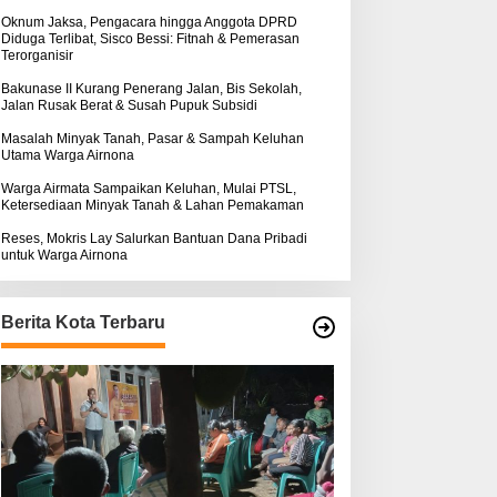
k
ntuk Warga Airnona
Hukum Kasus Sebastian
:
Oknum Jaksa, Pengacara hingga Anggota DPRD
Diduga Terlibat, Sisco Bessi: Fitnah & Pemerasan
Bokol Sarat Rekayasa
Terorganisir
Bakunase II Kurang Penerang Jalan, Bis Sekolah,
Jalan Rusak Berat & Susah Pupuk Subsidi
Masalah Minyak Tanah, Pasar & Sampah Keluhan
Utama Warga Airnona
Warga Airmata Sampaikan Keluhan, Mulai PTSL,
Ketersediaan Minyak Tanah & Lahan Pemakaman
Reses, Mokris Lay Salurkan Bantuan Dana Pribadi
untuk Warga Airnona
Berita Kota Terbaru