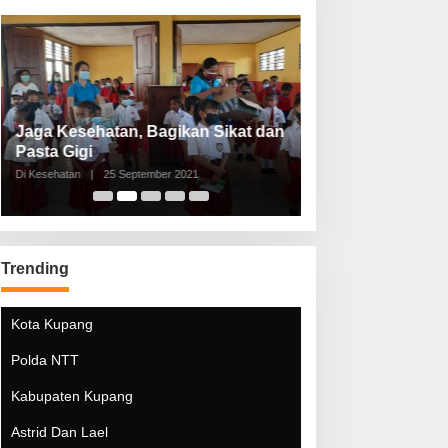
Jaga Kesehatan, Bagikan Sikat dan
Perketat Protoko
Pasta Gigi
Lebaran Lebih 
Di Kesehatan
|
25 September 2021
Di Kesehatan
|
5 Mei 20
Trending
Kota Kupang
Polda NTT
Kabupaten Kupang
Astrid Dan Lael