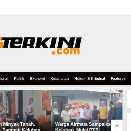
ional
Politik
Ekonomi
Kesehatan
Hukum & Kriminal
Features
h Minyak Tanah,
Warga Airmata Sampaikan
R
»
& Sampah Keluhan
Keluhan, Mulai PTSL,
B