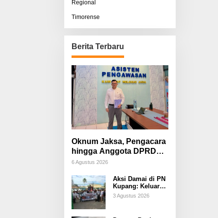
Regional
Timorense
Berita Terbaru
Oknum Jaksa, Pengacara
hingga Anggota DPRD
Diduga Terlibat, Sisco
6 Agustus 2026
Bessi: Fitnah &
Aksi Damai di PN
Pemerasan Terorganisir
Kupang: Keluarga
Tuding Proses
3 Agustus 2026
Hukum Kasus
Sebastian Bokol
Sarat Rekayasa