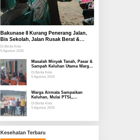
Bakunase II Kurang Penerang Jalan,
Bis Sekolah, Jalan Rusak Berat &
Susah Pupuk Subsidi
Di Berita Kota
5 Agustus 2026
Masalah Minyak Tanah, Pasar &
Sampah Keluhan Utama Warga
Airnona
Di Berita Kota
5 Agustus 2026
Warga Airmata Sampaikan
Keluhan, Mulai PTSL,
Ketersediaan Minyak Tanah &
Di Berita Kota
Lahan Pemakaman
5 Agustus 2026
Kesehatan Terbaru