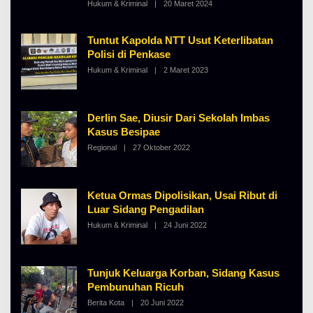
Hukum & Kriminal
|
20 Maret 2024
O
L
E
H
Tuntut Kapolda NTT Usut Keterlibatan
A
Polisi di Penkase
L
B
Hukum & Kriminal
|
2 Maret 2023
O
E
L
R
E
T
H
K
A
I
Derlin Sae, Diusir Dari Sekolah Imbas
L
N
B
Kasus Besipae
O
E
S
Regional
|
27 Oktober 2022
O
R
E
L
T
E
K
H
I
A
N
Ketua Ormas Dipolisikan, Usai Ribut di
L
O
B
S
Luar Sidang Pengadilan
E
E
Hukum & Kriminal
|
24 Juni 2022
O
R
L
T
E
K
H
I
A
N
Tunjuk Keluarga Korban, Sidang Kasus
L
O
B
S
Pembunuhan Ricuh
E
E
Berita Kota
|
20 Juni 2022
O
R
L