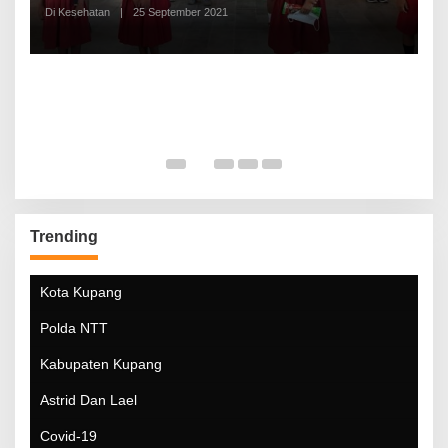
Di Kesehatan
|
25 September 2021
Di
Trending
Kota Kupang
Polda NTT
Kabupaten Kupang
Astrid Dan Lael
Covid-19