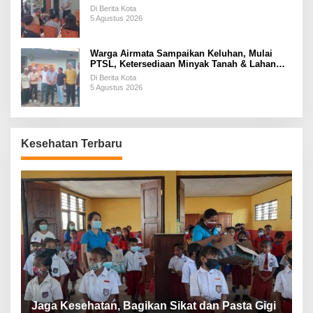
Di Berita Kota
5 Agustus 2026
Warga Airmata Sampaikan Keluhan, Mulai
PTSL, Ketersediaan Minyak Tanah & Lahan
Pemakaman
Di Berita Kota
5 Agustus 2026
Kesehatan Terbaru
P
a
Jaga Kesehatan, Bagikan Sikat dan Pasta Gigi
A