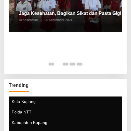
P
a
Jaga Kesehatan, Bagikan Sikat dan Pasta Gigi
A
Di Kesehatan
|
25 September 2021
Di
Trending
Kota Kupang
Polda NTT
Kabupaten Kupang