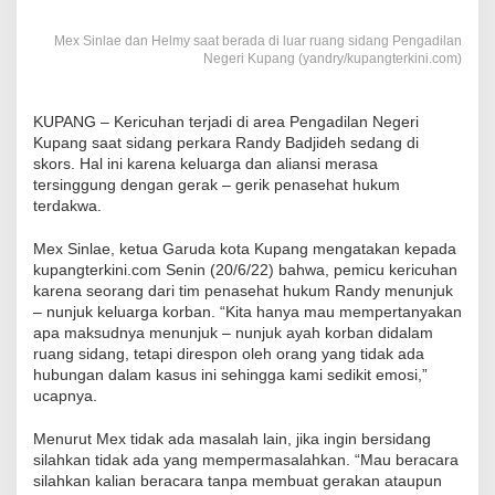
Mex Sinlae dan Helmy saat berada di luar ruang sidang Pengadilan
Negeri Kupang (yandry/kupangterkini.com)
KUPANG – Kericuhan terjadi di area Pengadilan Negeri
Kupang saat sidang perkara Randy Badjideh sedang di
skors. Hal ini karena keluarga dan aliansi merasa
tersinggung dengan gerak – gerik penasehat hukum
terdakwa.
Mex Sinlae, ketua Garuda kota Kupang mengatakan kepada
kupangterkini.com Senin (20/6/22) bahwa, pemicu kericuhan
karena seorang dari tim penasehat hukum Randy menunjuk
– nunjuk keluarga korban. “Kita hanya mau mempertanyakan
apa maksudnya menunjuk – nunjuk ayah korban didalam
ruang sidang, tetapi direspon oleh orang yang tidak ada
hubungan dalam kasus ini sehingga kami sedikit emosi,”
ucapnya.
Menurut Mex tidak ada masalah lain, jika ingin bersidang
silahkan tidak ada yang mempermasalahkan. “Mau beracara
silahkan kalian beracara tanpa membuat gerakan ataupun