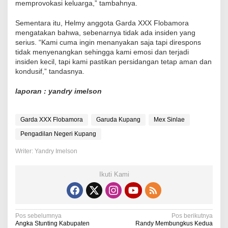
memprovokasi keluarga,” tambahnya.
Sementara itu, Helmy anggota Garda XXX Flobamora
mengatakan bahwa, sebenarnya tidak ada insiden yang
serius. “Kami cuma ingin menanyakan saja tapi direspons
tidak menyenangkan sehingga kami emosi dan terjadi
insiden kecil, tapi kami pastikan persidangan tetap aman dan
kondusif,” tandasnya.
laporan : yandry imelson
Garda XXX Flobamora
Garuda Kupang
Mex Sinlae
Pengadilan Negeri Kupang
Writer: Yandry Imelson
Ikuti Kami
N
Pos sebelumnya
Pos berikutnya
Angka Stunting Kabupaten
Randy Membungkus Kedua