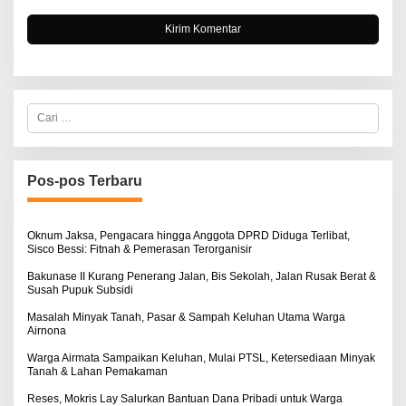
C
a
r
i
u
n
Pos-pos Terbaru
t
u
k
:
Oknum Jaksa, Pengacara hingga Anggota DPRD Diduga Terlibat,
Sisco Bessi: Fitnah & Pemerasan Terorganisir
Bakunase II Kurang Penerang Jalan, Bis Sekolah, Jalan Rusak Berat &
Susah Pupuk Subsidi
Masalah Minyak Tanah, Pasar & Sampah Keluhan Utama Warga
Airnona
Warga Airmata Sampaikan Keluhan, Mulai PTSL, Ketersediaan Minyak
Tanah & Lahan Pemakaman
Reses, Mokris Lay Salurkan Bantuan Dana Pribadi untuk Warga