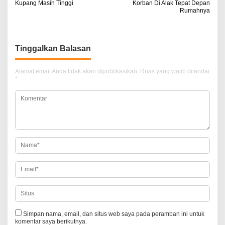
a
Kupang Masih Tinggi
Korban Di Alak Tepat Depan
Rumahnya
v
i
g
Tinggalkan Balasan
a
Alamat email Anda tidak akan dipublikasikan.
Ruas yang wajib ditandai
s
*
i
p
o
s
Simpan nama, email, dan situs web saya pada peramban ini untuk
komentar saya berikutnya.