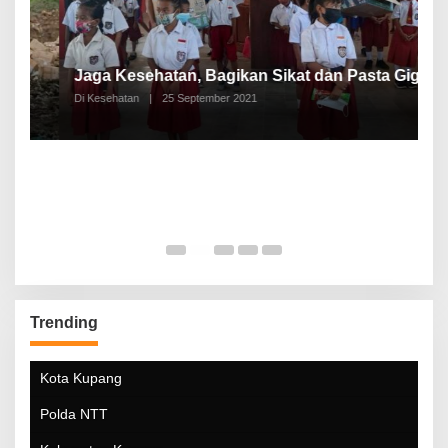
P
a
Jaga Kesehatan, Bagikan Sikat dan Pasta Gigi
A
Di Kesehatan
|
25 September 2021
Di
Trending
Kota Kupang
Polda NTT