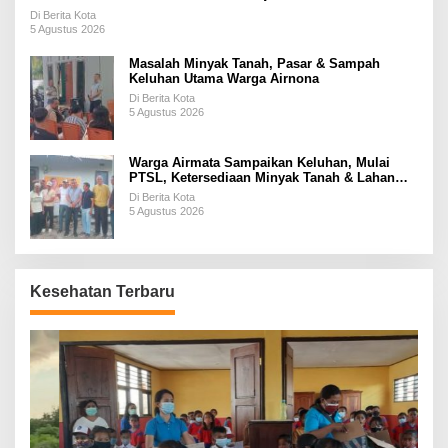
Di Berita Kota
5 Agustus 2026
Masalah Minyak Tanah, Pasar & Sampah
Keluhan Utama Warga Airnona
Di Berita Kota
5 Agustus 2026
Warga Airmata Sampaikan Keluhan, Mulai
PTSL, Ketersediaan Minyak Tanah & Lahan
Pemakaman
Di Berita Kota
5 Agustus 2026
Kesehatan Terbaru