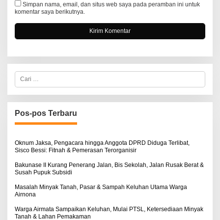
Simpan nama, email, dan situs web saya pada peramban ini untuk
komentar saya berikutnya.
C
a
r
i
u
n
Pos-pos Terbaru
t
u
k
:
Oknum Jaksa, Pengacara hingga Anggota DPRD Diduga Terlibat,
Sisco Bessi: Fitnah & Pemerasan Terorganisir
Bakunase II Kurang Penerang Jalan, Bis Sekolah, Jalan Rusak Berat &
Susah Pupuk Subsidi
Masalah Minyak Tanah, Pasar & Sampah Keluhan Utama Warga
Airnona
Warga Airmata Sampaikan Keluhan, Mulai PTSL, Ketersediaan Minyak
Tanah & Lahan Pemakaman