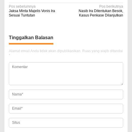
N
Pos sebelumnya
Pos berikutnya
Jaksa Minta Majelis Vonis Ira
Nasib Ira Ditentukan Besok,
a
Sesuai Tuntutan
Kasus Penkase Dilanjutkan
v
i
Tinggalkan Balasan
g
a
Alamat email Anda tidak akan dipublikasikan.
Ruas yang wajib ditandai
*
s
i
p
o
s