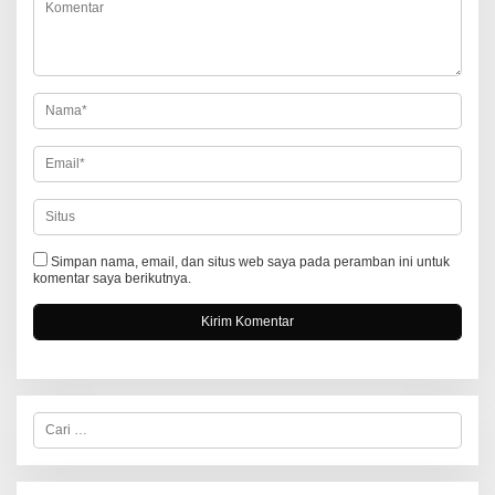
i
p
o
s
Simpan nama, email, dan situs web saya pada peramban ini untuk
komentar saya berikutnya.
C
a
r
i
u