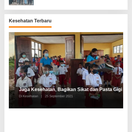
Kesehatan Terbaru
P
a
Jaga Kesehatan, Bagikan Sikat dan Pasta Gigi
A
Di Kesehatan
|
25 September 2021
Di