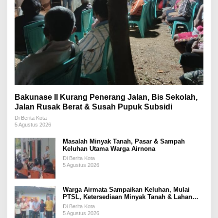
Bakunase II Kurang Penerang Jalan, Bis Sekolah,
Jalan Rusak Berat & Susah Pupuk Subsidi
Di Berita Kota
5 Agustus 2026
Masalah Minyak Tanah, Pasar & Sampah
Keluhan Utama Warga Airnona
Di Berita Kota
5 Agustus 2026
Warga Airmata Sampaikan Keluhan, Mulai
PTSL, Ketersediaan Minyak Tanah & Lahan
Pemakaman
Di Berita Kota
5 Agustus 2026