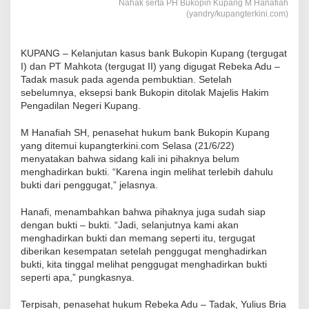
Nahak serta PH Bukopin Kupang M Hanafiah
(yandry/kupangterkini.com)
KUPANG – Kelanjutan kasus bank Bukopin Kupang (tergugat
I) dan PT Mahkota (tergugat II) yang digugat Rebeka Adu –
Tadak masuk pada agenda pembuktian. Setelah
sebelumnya, eksepsi bank Bukopin ditolak Majelis Hakim
Pengadilan Negeri Kupang.
M Hanafiah SH, penasehat hukum bank Bukopin Kupang
yang ditemui kupangterkini.com Selasa (21/6/22)
menyatakan bahwa sidang kali ini pihaknya belum
menghadirkan bukti. “Karena ingin melihat terlebih dahulu
bukti dari penggugat,” jelasnya.
Hanafi, menambahkan bahwa pihaknya juga sudah siap
dengan bukti – bukti. “Jadi, selanjutnya kami akan
menghadirkan bukti dan memang seperti itu, tergugat
diberikan kesempatan setelah penggugat menghadirkan
bukti, kita tinggal melihat penggugat menghadirkan bukti
seperti apa,” pungkasnya.
Terpisah, penasehat hukum Rebeka Adu – Tadak, Yulius Bria