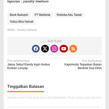
laporan : yandry imelson
Bank Bukopin
PT Mahkota
Rebeka Adu Tadak
Yulius Bria Nahak
Writer: Yandry Imelson
Ikuti Kami
N
Pos sebelumnya
Pos berikutnya
Jaksa Sebut Randy Ingin Kedua
Kapolresta Tegaskan Bukan
a
Korban Lenyap
Bentrok Dua Etnis
v
i
Tinggalkan Balasan
g
a
Alamat email Anda tidak akan dipublikasikan.
Ruas yang wajib ditandai
*
s