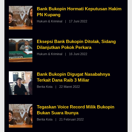
H
I
A
N
Bank Bukopin Hormati Keputusan Hakim
L
O
B
S
PN Kupang
E
E
Hukum & Kriminal
|
17 Juni 2022
O
R
L
T
E
K
H
I
A
N
Eksepsi Bank Bukopin Ditolak, Sidang
L
O
B
S
Dilanjutkan Pokok Perkara
E
E
Hukum & Kriminal
|
16 Juni 2022
O
R
L
T
E
K
H
I
A
N
Bank Bukopin Digugat Nasabahnya
L
O
B
S
Terkait Dana Raib 3 Miliar
E
E
Berita Kota
|
22 Maret 2022
O
R
L
T
E
K
H
I
A
N
Tegaskan Voice Record Milik Bukopin
L
O
B
S
Bukan Suara Ibunya
E
E
Berita Kota
|
21 Februari 2022
O
R
L
T
E
K
H