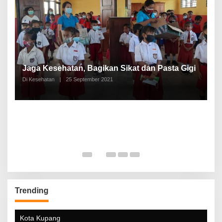
P
a
Jaga Kesehatan, Bagikan Sikat dan Pasta Gigi
A
Di Kesehatan
|
25 September 2021
Di
Trending
Kota Kupang