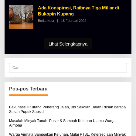
I
A
N
Ada Konspirasi, Raibnya Tiga Miliar di
L
O
B
S
Bukopin Kupang
E
E
Berita Kota
|
18 Februari 2022
O
R
L
T
E
K
H
I
A
N
L
O
Lihat Selengkapnya
B
S
E
E
R
T
K
C
I
a
N
r
O
i
S
u
E
n
Pos-pos Terbaru
t
u
k
:
Bakunase II Kurang Penerang Jalan, Bis Sekolah, Jalan Rusak Berat &
Susah Pupuk Subsidi
Masalah Minyak Tanah, Pasar & Sampah Keluhan Utama Warga
Airnona
Warga Airmata Sampaikan Keluhan, Mulai PTSL, Ketersediaan Minyak