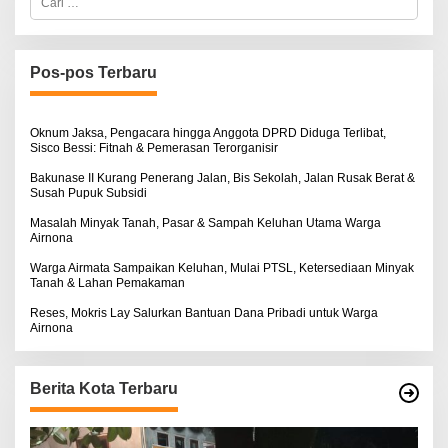
a
r
i
u
n
Pos-pos Terbaru
t
u
k
:
Oknum Jaksa, Pengacara hingga Anggota DPRD Diduga Terlibat,
Sisco Bessi: Fitnah & Pemerasan Terorganisir
Bakunase II Kurang Penerang Jalan, Bis Sekolah, Jalan Rusak Berat &
Susah Pupuk Subsidi
Masalah Minyak Tanah, Pasar & Sampah Keluhan Utama Warga
Airnona
Warga Airmata Sampaikan Keluhan, Mulai PTSL, Ketersediaan Minyak
Tanah & Lahan Pemakaman
Reses, Mokris Lay Salurkan Bantuan Dana Pribadi untuk Warga
Airnona
Berita Kota Terbaru