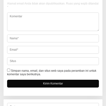
Alamat email Anda tidak akan dipublikasikan.
Ruas yang wajib ditandai
s
*
i
p
o
s
Simpan nama, email, dan situs web saya pada peramban ini untuk
komentar saya berikutnya.
C