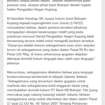
perkara Selasa pekan depan. Setelah sebelumnya pada
putusan sela, eksepsi pihak bank Bukopin ditolak majelis
hakim Pengadilan Negeri Kupang.
M Hanafiah Harahap SH, kuasa hukum bank Bukopin
Kupang kepada kupangterkini.com Jumat (17/6/22)
menyatakan bahwa, dalam perkara tersebut pihaknya
mengajukan eksepsi kewenangan relatif yang pada
pokoknya menurut Hanafi Pengadilan Negeri Kupang tidak
berwenang secara relatif untuk mengadili perkara tersebut.
“Dasarnya adalah karena sebagaimana asas actor sequitur
forum rei sebagaimana yang diatur dalam Pasal 99 Rv dan
Pasal 142 Rbg, di mana seharusnya gugatan diajukan
ditempat domisili hukum tergugat atau salah satu tergugat,”
jelasnya.
Menurutnya, sebagaimana diketahui bahwa para tergugat
keseluruhannya berdomisili di wilayah Jakarta Selatan.
“Sebagaimana yang tercantum dalam gugatan untuk
mahkota dan sebagaimana bukti anggaran dasar yang
membuktikan domisili hukum PT Bank KB Bukopin Tbk (yang
mencakup juga cabang kupang) adalah Jakarta Selatan
sebagaimana yang sudah ditentukan dan diatur dalam Pasal
17 ayat (1) UU No. 40 Tahun 2007 Tentang Perseoran