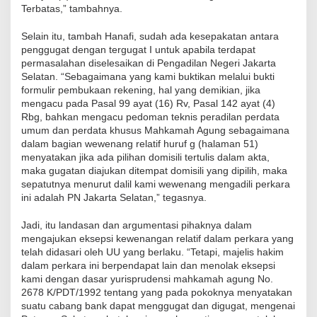
Terbatas,” tambahnya.
Selain itu, tambah Hanafi, sudah ada kesepakatan antara
penggugat dengan tergugat I untuk apabila terdapat
permasalahan diselesaikan di Pengadilan Negeri Jakarta
Selatan. “Sebagaimana yang kami buktikan melalui bukti
formulir pembukaan rekening, hal yang demikian, jika
mengacu pada Pasal 99 ayat (16) Rv, Pasal 142 ayat (4)
Rbg, bahkan mengacu pedoman teknis peradilan perdata
umum dan perdata khusus Mahkamah Agung sebagaimana
dalam bagian wewenang relatif huruf g (halaman 51)
menyatakan jika ada pilihan domisili tertulis dalam akta,
maka gugatan diajukan ditempat domisili yang dipilih, maka
sepatutnya menurut dalil kami wewenang mengadili perkara
ini adalah PN Jakarta Selatan,” tegasnya.
Jadi, itu landasan dan argumentasi pihaknya dalam
mengajukan eksepsi kewenangan relatif dalam perkara yang
telah didasari oleh UU yang berlaku. “Tetapi, majelis hakim
dalam perkara ini berpendapat lain dan menolak eksepsi
kami dengan dasar yurisprudensi mahkamah agung No.
2678 K/PDT/1992 tentang yang pada pokoknya menyatakan
suatu cabang bank dapat menggugat dan digugat, mengenai