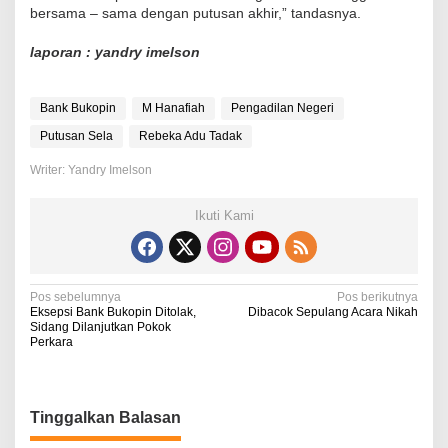
bersama – sama dengan putusan akhir,” tandasnya.
laporan : yandry imelson
Bank Bukopin
M Hanafiah
Pengadilan Negeri
Putusan Sela
Rebeka Adu Tadak
Writer: Yandry Imelson
Ikuti Kami
N
Pos sebelumnya
Pos berikutnya
Eksepsi Bank Bukopin Ditolak,
Dibacok Sepulang Acara Nikah
a
Sidang Dilanjutkan Pokok
Perkara
v
i
g
Tinggalkan Balasan
a