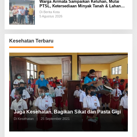
Warga Airmata Sampaikan Keluhan, Mulai
PTSL, Ketersediaan Minyak Tanah & Lahan
Pemakaman
Di Berita Kota
5 Agustus 2026
Kesehatan Terbaru
P
a
Jaga Kesehatan, Bagikan Sikat dan Pasta Gigi
A
Di Kesehatan
|
25 September 2021
Di