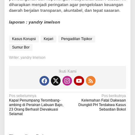
diharapkan menjadi peringatan agar pengelolaan keuangan
daerah berjalan transparan, akuntabel, dan tepat sasaran.
laporan : yandry imelson
Kasus Korupsi
Kejari
Pengadilan Tipikor
Sumur Bor
Writer: yandry Imelson
Ikuti Kami
N
Pos sebelumnya
Pos berikutnya
Kapal Penumpang Terombang-
Kelemahan Fatal Dakwaan
a
ambing di Perairan Labuan Bajo,
Diungkit PH Terdakwa Kasus
23 Orang Berhasil Dievakuasi
Sebastian Bokol
v
Selamat
i
g