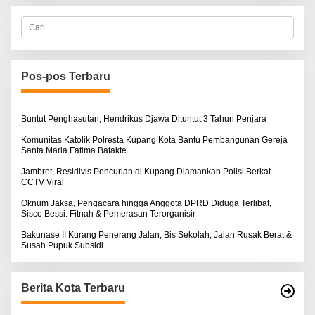
C
a
r
i
u
n
Pos-pos Terbaru
t
u
k
:
Buntut Penghasutan, Hendrikus Djawa Dituntut 3 Tahun Penjara
Komunitas Katolik Polresta Kupang Kota Bantu Pembangunan Gereja
Santa Maria Fatima Batakte
Jambret, Residivis Pencurian di Kupang Diamankan Polisi Berkat
CCTV Viral
Oknum Jaksa, Pengacara hingga Anggota DPRD Diduga Terlibat,
Sisco Bessi: Fitnah & Pemerasan Terorganisir
Bakunase II Kurang Penerang Jalan, Bis Sekolah, Jalan Rusak Berat &
Susah Pupuk Subsidi
Berita Kota Terbaru