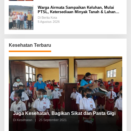
Warga Airmata Sampaikan Keluhan, Mulai
PTSL, Ketersediaan Minyak Tanah & Lahan
Pemakaman
Di Berita Kota
5 Agustus 2026
Kesehatan Terbaru
P
a
Jaga Kesehatan, Bagikan Sikat dan Pasta Gigi
A
Di Kesehatan
|
25 September 2021
Di