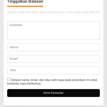
Tinggalkan Balasan
a
s
Alamat email Anda tidak akan dipublikasikan.
Ruas yang wajib ditandai
i
*
p
o
s
Simpan nama, email, dan situs web saya pada peramban ini untuk
komentar saya berikutnya.