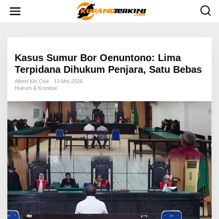
L
e
w
a
t
i
k
e
Kasus Sumur Bor Oenuntono: Lima
k
Terpidana Dihukum Penjara, Satu Bebas
o
n
Albert Kin Ose
13 Mei 2026
t
Hukum & Kriminal
e
n