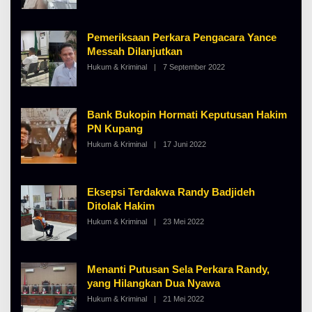
H
A
L
B
Pemeriksaan Perkara Pengacara Yance
E
Messah Dilanjutkan
R
T
Hukum & Kriminal
|
7 September 2022
O
K
L
I
E
N
H
O
A
S
Bank Bukopin Hormati Keputusan Hakim
L
E
B
PN Kupang
E
Hukum & Kriminal
|
17 Juni 2022
O
R
L
T
E
K
H
I
A
N
Eksepsi Terdakwa Randy Badjideh
L
O
B
S
Ditolak Hakim
E
E
Hukum & Kriminal
|
23 Mei 2022
O
R
L
T
E
K
H
I
A
N
Menanti Putusan Sela Perkara Randy,
L
O
B
S
yang Hilangkan Dua Nyawa
E
E
Hukum & Kriminal
|
21 Mei 2022
O
R
L
T