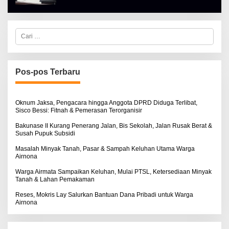
E
K
H
I
A
N
L
O
C
B
S
a
E
E
r
R
i
T
u
K
I
n
Pos-pos Terbaru
N
t
O
u
S
k
E
:
Oknum Jaksa, Pengacara hingga Anggota DPRD Diduga Terlibat,
Sisco Bessi: Fitnah & Pemerasan Terorganisir
Bakunase II Kurang Penerang Jalan, Bis Sekolah, Jalan Rusak Berat &
Susah Pupuk Subsidi
Masalah Minyak Tanah, Pasar & Sampah Keluhan Utama Warga
Airnona
Warga Airmata Sampaikan Keluhan, Mulai PTSL, Ketersediaan Minyak
Tanah & Lahan Pemakaman
Reses, Mokris Lay Salurkan Bantuan Dana Pribadi untuk Warga
Airnona