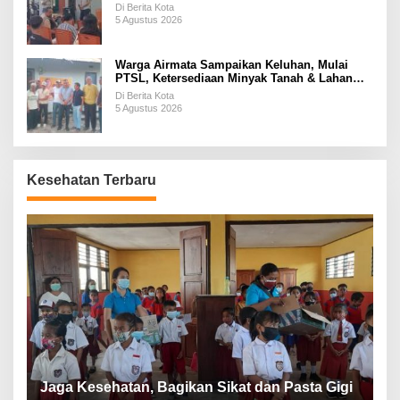
Di Berita Kota
5 Agustus 2026
Warga Airmata Sampaikan Keluhan, Mulai
PTSL, Ketersediaan Minyak Tanah & Lahan
Pemakaman
Di Berita Kota
5 Agustus 2026
Kesehatan Terbaru
P
a
Jaga Kesehatan, Bagikan Sikat dan Pasta Gigi
A