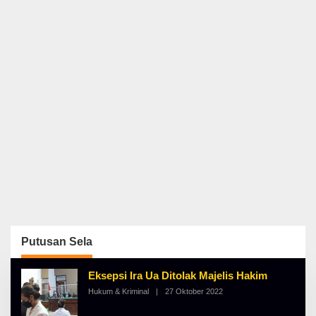
Putusan Sela
Eksepsi Ira Ua Ditolak Majelis Hakim
Hukum & Kriminal
|
27 Oktober 2022
O
L
E