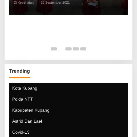
Di Kesehatan
|
25 September 2021
Di
Trending
Kota Kupang
Polda NTT
Kabupaten Kupang
Astrid Dan Lael
Covid-19